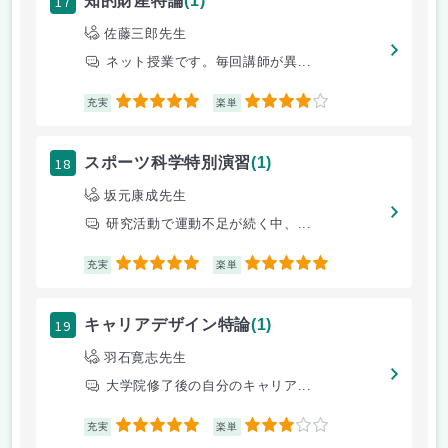
17
知的財産特論
(1)
佐藤三郎先生
ネット授業です。毎回講師が異...
5
4
充実
楽単
18
スポーツ科学特別演習
(1)
坂元康成先生
研究活動で運動不足が続く中、...
5
5
充実
楽単
19
キャリアデザイン特論
(1)
羽石寛志先生
大学院修了後の自分のキャリア...
5
3
充実
楽単