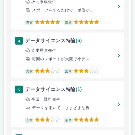
坂元康成先生
スポーツをするだけで、単位が...
5
5
充実
楽単
4
データサイエンス特論
(6)
皆本晃弥先生
毎回のレポートが大変で小テス...
3
3
充実
楽単
5
データサイエンス特論
(1)
半田 賢司先生
データを用いて、さまざまな視...
3
5
充実
楽単