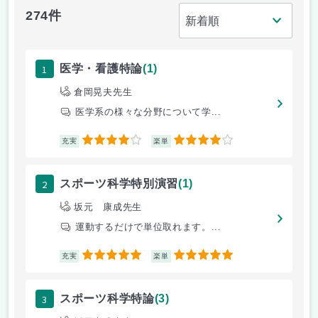
274件
1
医学・看護特論
(1)
倉岡晃夫先生
医学系の様々な分野について学...
4
4
充実
楽単
2
スポーツ科学特別演習
(1)
坂元 康成先生
運動するだけで単位取れます。...
5
5
充実
楽単
3
スポーツ科学特論
(3)