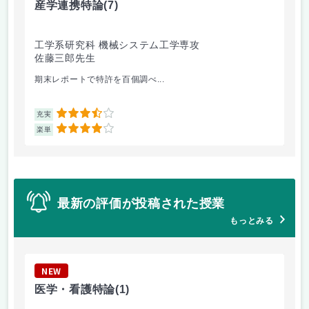
産学連携特論
(7)
電
工学系研究科 機械システム工学専攻
工
佐藤三郎先生
豊
期末レポートで特許を百個調べ...
大学
3.5
充実
充
4
楽単
楽
最新の評価が投稿された授業
もっとみる
NEW
N
医学・看護特論
(1)
ス