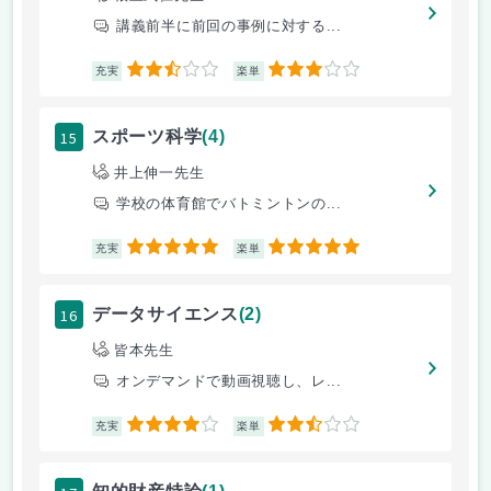
講義前半に前回の事例に対する...
2.5
3
充実
楽単
15
スポーツ科学
(4)
井上伸一先生
学校の体育館でバトミントンの...
5
5
充実
楽単
16
データサイエンス
(2)
皆本先生
オンデマンドで動画視聴し、レ...
4
2.5
充実
楽単