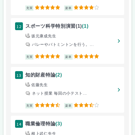
5
4
充実
楽単
12
スポーツ科学特別演習(1)
(1)
坂元康成先生
バレーやバトミントンを行う。...
5
5
充実
楽単
13
知的財産特論
(2)
佐藤先生
ネット授業 毎回の小テスト...
4.5
3.5
充実
楽単
14
職業倫理特論
(3)
根上武仁先生