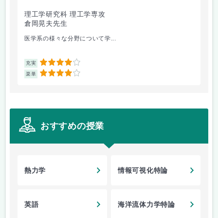
理工学研究科 理工学専攻
倉岡晃夫先生
坂
医学系の様々な分野について学...
運
4
充実
充
4
楽単
楽
おすすめの授業
熱力学
情報可視化特論
英語
海洋流体力学特論