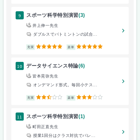
9
スポーツ科学特別演習
(3)
井上伸一先生
ダブルスでバトミントンの試合...
5
5
充実
楽単
10
データサイエンス特論
(6)
皆本晃弥先生
オンデマンド形式。毎回小テス...
2.5
3
充実
楽単
11
スポーツ科学特別演習
(1)
町田正直先生
授業1回分はクラス対抗でバレ...