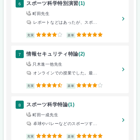
6
スポーツ科学特別演習
(1)
町田先生
レポートなどはあったが、スポ...
4
5
充実
楽単
7
情報セキュリティ特論
(2)
只木進一他先生
オンラインでの授業でした。最...
4.5
4
充実
楽単
8
スポーツ科学特論
(1)
町田一成先生
卓球やバレーなどのスポーツす...
5
5
充実
楽単