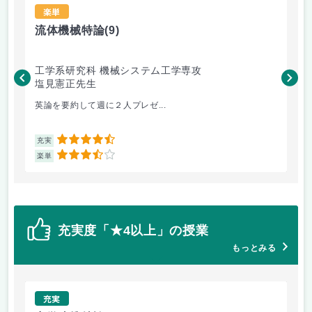
楽単
流体機械特論
(9)
産
工学系研究科 機械システム工学専攻
工
塩見憲正先生
佐
英論を要約して週に２人プレゼ...
期
4.5
充実
充
3.5
楽単
楽
充実度「★4以上」の授業
もっとみる
充実