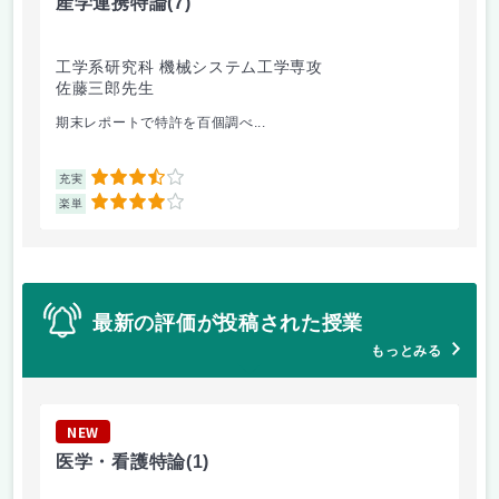
産学連携特論
(7)
電
工学系研究科 機械システム工学専攻
工
佐藤三郎先生
豊
期末レポートで特許を百個調べ...
大学
3.5
充実
充
4
楽単
楽
最新の評価が投稿された授業
もっとみる
NEW
N
医学・看護特論
(1)
ス