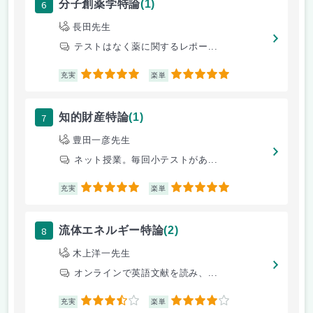
6
分子創薬学特論
(1)
長田先生
テストはなく薬に関するレポー...
5
5
充実
楽単
7
知的財産特論
(1)
豊田一彦先生
ネット授業。毎回小テストがあ...
5
5
充実
楽単
8
流体エネルギー特論
(2)
木上洋一先生
オンラインで英語文献を読み、...
3.5
4
充実
楽単