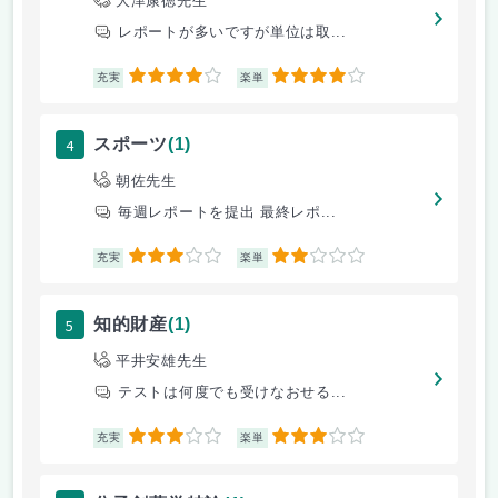
大津康徳先生
レポートが多いですが単位は取...
4
4
充実
楽単
4
スポーツ
(1)
朝佐先生
毎週レポートを提出 最終レポ...
3
2
充実
楽単
5
知的財産
(1)
平井安雄先生
テストは何度でも受けなおせる...
3
3
充実
楽単