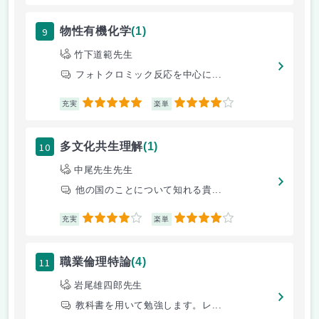
9
物性有機化学
(1)
竹下道範先生
フォトクロミック反応を中心に...
5
4
充実
楽単
10
多文化共生理解
(1)
中尾先生先生
他の国のことについて知れる貴...
4
4
充実
楽単
11
職業倫理特論
(4)
岩尾雄四郎先生
教科書を用いて勉強します。レ...