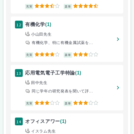
3.5
4.5
充実
楽単
12
有機化学
(1)
小山田先生
有機化学、特に有機金属試薬を...
4
3
充実
楽単
13
応用電気電子工学特論
(1)
田中先生
同じ学年の研究発表を聞いて評...
3
3
充実
楽単
14
オフィスアワー
(1)
イスラム先生