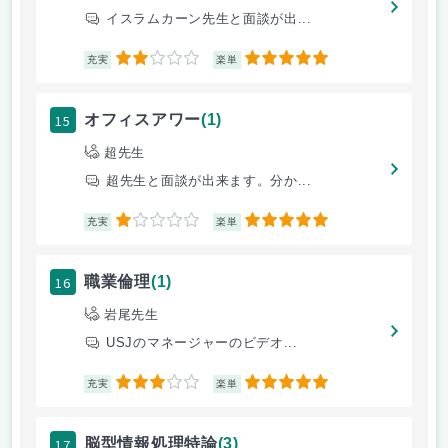
イスラムカーン先生と面談が出...
2
5
充実
楽単
15
オフィスアワー
(1)
超先生
超先生と面談が出来ます。分か...
1
5
充実
楽単
16
職業倫理
(1)
岩尾先生
USJのマネージャーのビデオ...
3
5
充実
楽単
17
脳型情報処理特論
(3)