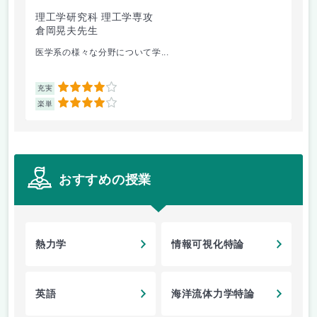
理工学研究科 理工学専攻
倉岡晃夫先生
坂
医学系の様々な分野について学...
運
4
充実
充
4
楽単
楽
おすすめの授業
熱力学
情報可視化特論
英語
海洋流体力学特論