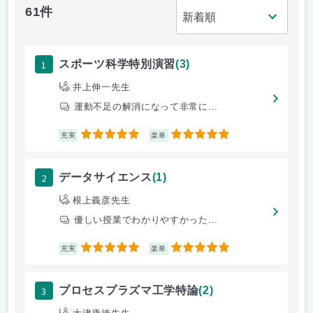
61件
1
スポーツ科学特別演習
(3)
井上伸一先生
運動不足の解消になって非常に...
5
5
充実
楽単
2
データサイエンス
(1)
根上義彦先生
優しい授業でわかりやすかった...
5
5
充実
楽単
3
プロセスプラズマ工学特論
(2)