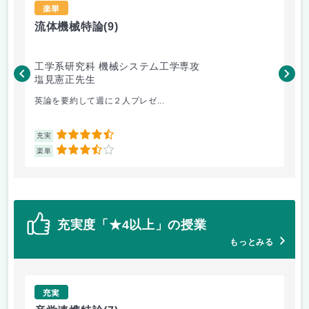
楽単
流体機械特論
(9)
産
工学系研究科 機械システム工学専攻
工
塩見憲正先生
佐
英論を要約して週に２人プレゼ...
期
4.5
充実
充
3.5
楽単
楽
充実度「★4以上」の授業
もっとみる
充実