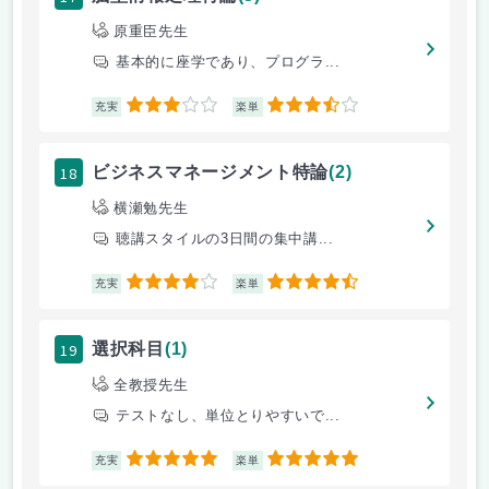
原重臣先生
基本的に座学であり、プログラ...
3
3.5
充実
楽単
18
ビジネスマネージメント特論
(2)
横瀬勉先生
聴講スタイルの3日間の集中講...
4
4.5
充実
楽単
19
選択科目
(1)
全教授先生
テストなし、単位とりやすいで...
5
5
充実
楽単