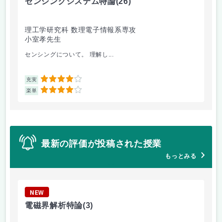
センシングシステム特論
(26)
糖
理工学研究科 数理電子情報系専攻
理
小室孝先生
松
センシングについて。 理解し...
糖鎖
4
充実
充
4
楽単
楽
最新の評価が投稿された授業
もっとみる
NEW
N
電磁界解析特論
(3)
景