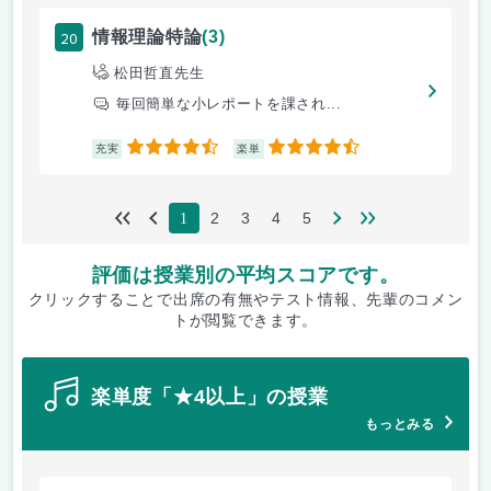
20
情報理論特論
(3)
松田哲直先生
毎回簡単な小レポートを課され...
4.5
4.5
充実
楽単
2
3
4
5
1
評価は授業別の平均スコアです。
クリックすることで出席の有無やテスト情報、先輩のコメン
トが閲覧できます。
楽単度「★4以上」の授業
もっとみる