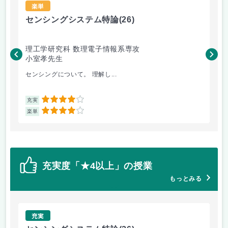
楽単
センシングシステム特論
(26)
糖
理工学研究科 数理電子情報系専攻
理
小室孝先生
松
センシングについて。 理解し...
糖鎖
4
充実
充
4
楽単
楽
充実度「★4以上」の授業
もっとみる
充実