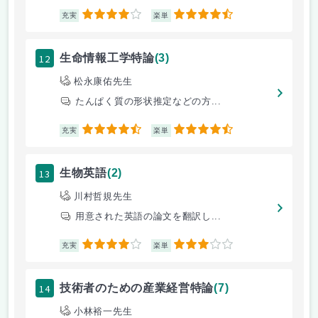
4
4.5
充実
楽単
12
生命情報工学特論
(3)
松永康佑先生
たんぱく質の形状推定などの方...
4.5
4.5
充実
楽単
13
生物英語
(2)
川村哲規先生
用意された英語の論文を翻訳し...
4
3
充実
楽単
14
技術者のための産業経営特論
(7)
小林裕一先生