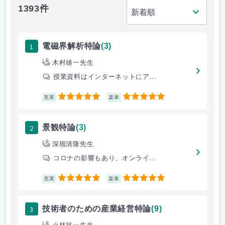
1393件
1
電磁界解析特論
(3)
木村雄一先生
授業資料はインターネットにア...
5
5
充実
楽単
2
景観特論
(3)
深堀清隆先生
コロナの影響もあり、オンライ...
5
5
充実
楽単
3
技術者のための産業経営特論
(9)