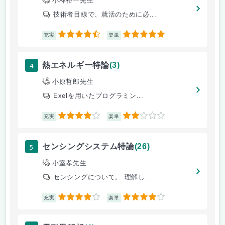
小林裕一先生
技術者目線で、就活のために必...
4.5
5
充実
楽単
4
熱エネルギー特論
(3)
小原哲郎先生
Exelを用いたプログラミン...
4
2
充実
楽単
5
センシングシステム特論
(26)
小室孝先生
センシングについて。 理解し...
4
4
充実
楽単