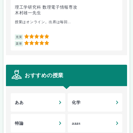
理工学研究科 数理電子情報専攻
理
木村雄一先生
深
授業はオンライン。出席は毎回...
景
5
充実
充
5
楽単
楽
おすすめの授業
ああ
化学
特論
aaas