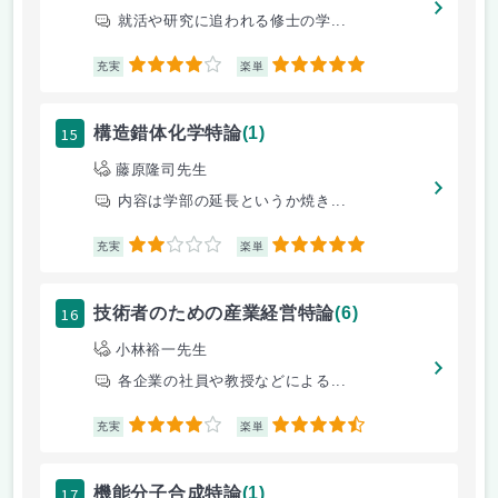
就活や研究に追われる修士の学...
4
5
充実
楽単
15
構造錯体化学特論
(1)
藤原隆司先生
内容は学部の延長というか焼き...
2
5
充実
楽単
16
技術者のための産業経営特論
(6)
小林裕一先生
各企業の社員や教授などによる...
4
4.5
充実
楽単
17
機能分子合成特論
(1)