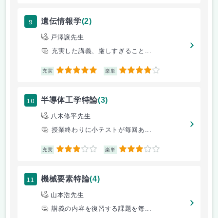
9
遺伝情報学
(2)
戸澤譲先生
充実した講義、厳しすぎること...
5
4
充実
楽単
10
半導体工学特論
(3)
八木修平先生
授業終わりに小テストが毎回あ...
3
3
充実
楽単
11
機械要素特論
(4)
山本浩先生
講義の内容を復習する課題を毎...