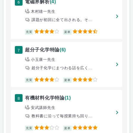
6
電磁界解析
(4)
木村雄一先生
課題が初回に全て出される。そ...
4
4.5
充実
楽単
7
超分子化学特論
(6)
小玉康一先生
超分子化学にまつわる話を広く...
4
4
充実
楽単
8
有機材料化学特論
(1)
安武講師先生
教科書に沿って毎授業持ち回り...
3
5
充実
楽単