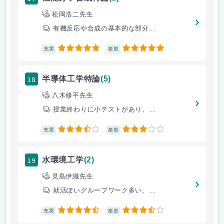
松岡浩二先生
有機反応や合成の基本的な部分...
5
5
充実
楽単
18
半導体工学特論
(5)
八木修平先生
授業終わりに小テストがあり、...
3.5
3
充実
楽単
19
水環境工学
(2)
見島伊織先生
就活ぽいグループワーク多い、...
4.5
3.5
充実
楽単