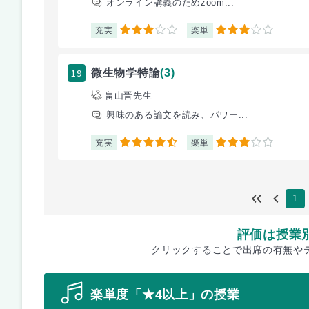
オンライン講義のためzoom...
充実
楽単
3
3
19
微生物学特論
(3)
畠山晋先生
興味のある論文を読み、パワー...
充実
楽単
4.5
3
1
評価は授業
クリックすることで出席の有無や
楽単度「★4以上」の授業