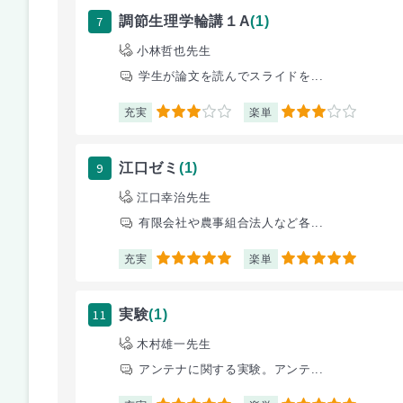
7
調節生理学輪講１A
(1)
小林哲也先生
学生が論文を読んでスライドを...
充実
楽単
3
3
9
江口ゼミ
(1)
江口幸治先生
有限会社や農事組合法人など各...
充実
楽単
5
5
11
実験
(1)
木村雄一先生
アンテナに関する実験。アンテ...