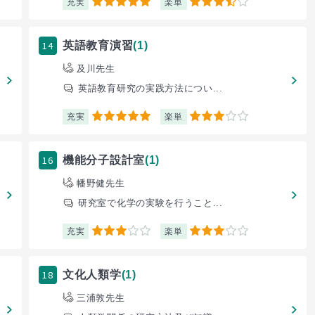
充実
楽単
5
3.5
14
英語教育演習
(1)
及川先生
英語教育研究の実践方法につい...
充実
楽単
5
3
16
機能分子設計室
(1)
幡野健先生
研究室で化学の実験を行うこと...
充実
楽単
3
3
18
文化人類学
(1)
三浦敦先生