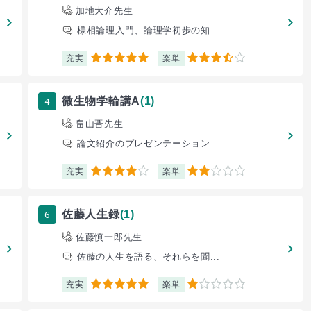
加地大介先生
様相論理入門、論理学初歩の知...
充実
楽単
5
3.5
4
微生物学輪講A
(1)
畠山晋先生
論文紹介のプレゼンテーション...
充実
楽単
4
2
6
佐藤人生録
(1)
佐藤慎一郎先生
佐藤の人生を語る、それらを聞...
充実
楽単
5
1