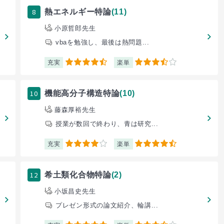
8
熱エネルギー特論
(11)
小原哲郎先生
vbaを勉強し、最後は熱問題...
充実
楽単
4.5
3.5
10
機能高分子構造特論
(10)
藤森厚裕先生
授業が数回で終わり、青は研究...
充実
楽単
4
4.5
12
希土類化合物特論
(2)
小坂昌史先生
プレゼン形式の論文紹介、輪講...