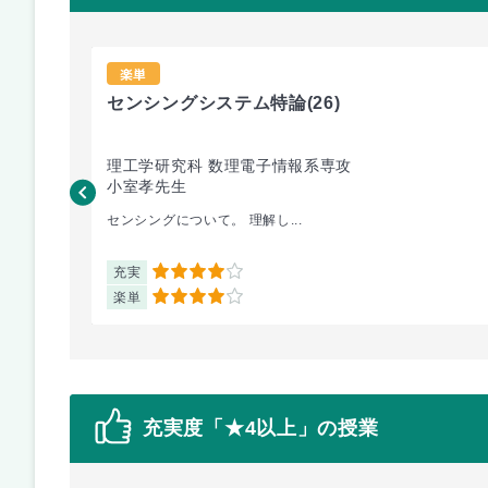
楽単
センシングシステム特論
(26)
理工学研究科 数理電子情報系専攻
小室孝先生
センシングについて。 理解し...
充実
4
楽単
4
充実度「★4以上」の授業