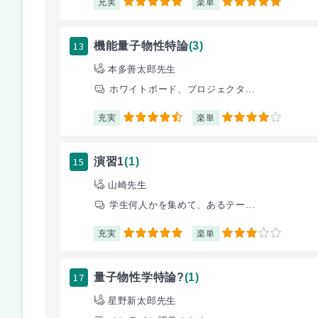
充実
楽単
5
5
13
機能量子物性特論
(3)
本多善太郎先生
ホワイトボード、プロジェクタ...
充実
楽単
4.5
4
15
演習1
(1)
山崎先生
学生何人かを集めて、あるテー...
充実
楽単
5
3
17
量子物性学特論?
(1)
星野新太郎先生