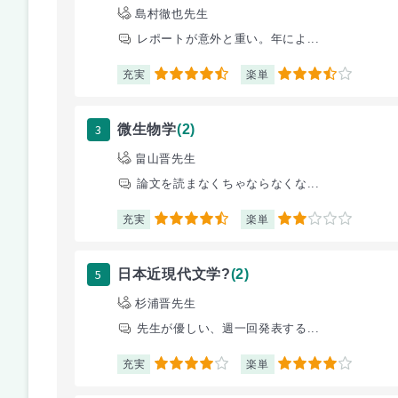
島村徹也先生
レポートが意外と重い。年によ...
充実
楽単
4.5
3.5
3
微生物学
(2)
畠山晋先生
論文を読まなくちゃならなくな...
充実
楽単
4.5
2
5
日本近現代文学?
(2)
杉浦晋先生
先生が優しい、週一回発表する...
充実
楽単
4
4