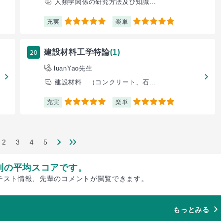
人類学関係の研究方法及び知識...
充実
楽単
5
5
20
建設材料工学特論
(1)
luanYao先生
建設材料 （コンクリート、石...
充実
楽単
5
5
2
3
4
5
別の平均スコアです。
テスト情報、先輩のコメントが閲覧できます。
もっとみる