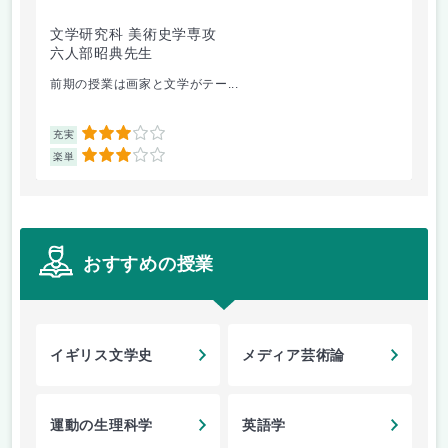
文学研究科 美術史学専攻
文
六人部昭典先生
桑
前期の授業は画家と文学がテー...
勉
3
充実
充
3
楽単
楽
おすすめの授業
イギリス文学史
メディア芸術論
運動の生理科学
英語学