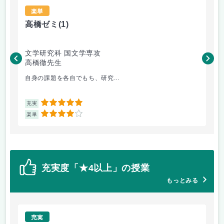
楽単
高橋ゼミ
(1)
哲
文学研究科 国文学専攻
人
高橋徹先生
降
自身の課題を各自でもち、研究...
ち
5
充実
充
4
楽単
楽
充実度「★4以上」の授業
もっとみる
充実