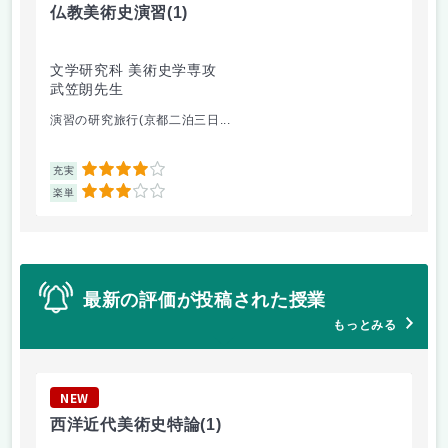
仏教美術史演習
(1)
高
文学研究科 美術史学専攻
文
武笠朗先生
高
演習の研究旅行(京都二泊三日...
自
4
充実
充
3
楽単
楽
最新の評価が投稿された授業
もっとみる
NEW
N
西洋近代美術史特論
(1)
心