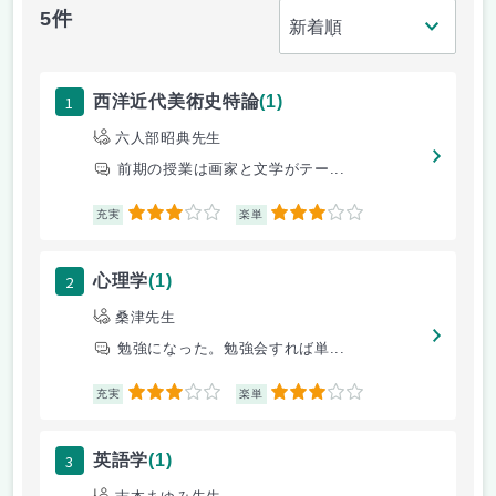
5件
1
西洋近代美術史特論
(1)
六人部昭典先生
前期の授業は画家と文学がテー...
3
3
充実
楽単
2
心理学
(1)
桑津先生
勉強になった。勉強会すれば単...
3
3
充実
楽単
3
英語学
(1)