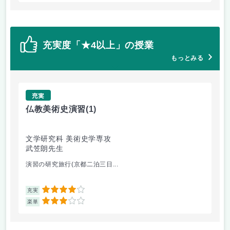
充実度「★4以上」の授業
もっとみる
充実
仏教美術史演習
(1)
高
文学研究科 美術史学専攻
文
武笠朗先生
高
演習の研究旅行(京都二泊三日...
自
4
充実
充
3
楽単
楽