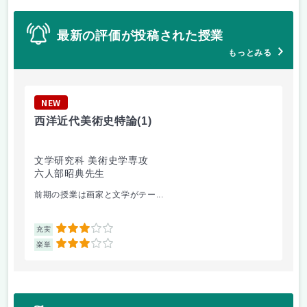
最新の評価が投稿された授業
もっとみる
NEW
N
西洋近代美術史特論
(1)
心
文学研究科 美術史学専攻
文
六人部昭典先生
桑
前期の授業は画家と文学がテー...
勉
3
充実
充
3
楽単
楽