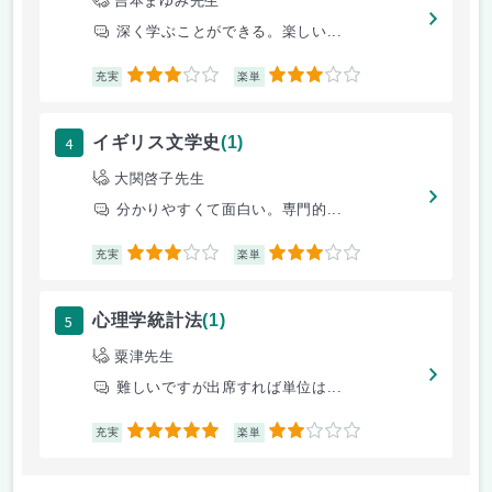
吉本まゆみ先生
深く学ぶことができる。楽しい...
3
3
充実
楽単
4
イギリス文学史
(1)
大関啓子先生
分かりやすくて面白い。専門的...
3
3
充実
楽単
5
心理学統計法
(1)
粟津先生
難しいですが出席すれば単位は...
5
2
充実
楽単