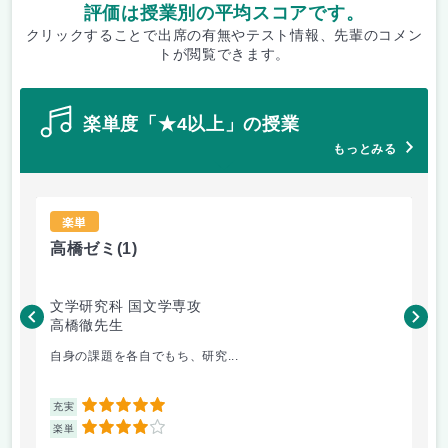
評価は授業別の平均スコアです。
クリックすることで出席の有無やテスト情報、先輩のコメン
トが閲覧できます。
楽単度「★4以上」の授業
もっとみる
楽単
高橋ゼミ
(1)
哲
文学研究科 国文学専攻
人
高橋徹先生
降
自身の課題を各自でもち、研究...
ち
5
充実
充
4
楽単
楽