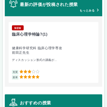
最新の評価が投稿された授業
もっとみる
NEW
N
臨床心理学特論?
(1)
東
健康科学研究科 臨床心理学専攻
国
前田正先生
山
ディスカッション形式の講義が...
主
3
充実
充
5
楽単
楽
おすすめの授業