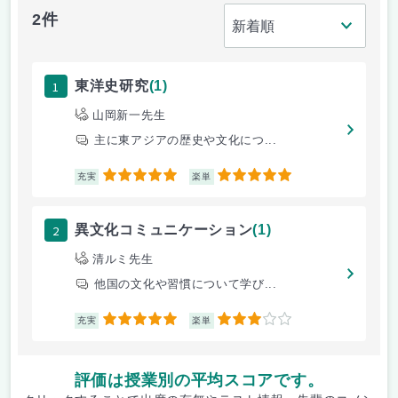
2件
1
東洋史研究
(1)
山岡新一先生
主に東アジアの歴史や文化につ...
5
5
充実
楽単
2
異文化コミュニケーション
(1)
清ルミ先生
他国の文化や習慣について学び...
5
3
充実
楽単
評価は授業別の平均スコアです。