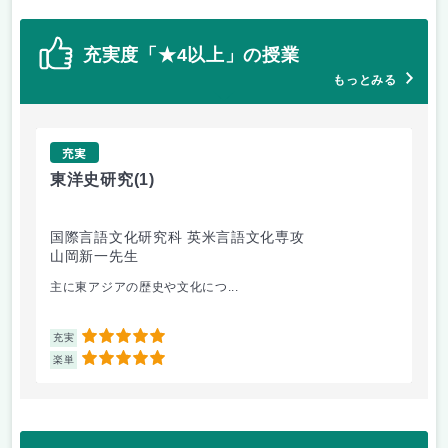
充実度「★4以上」の授業
もっとみる
充実
東洋史研究
(1)
異
国際言語文化研究科 英米言語文化専攻
国
山岡新一先生
清
主に東アジアの歴史や文化につ...
他
5
充実
充
5
楽単
楽