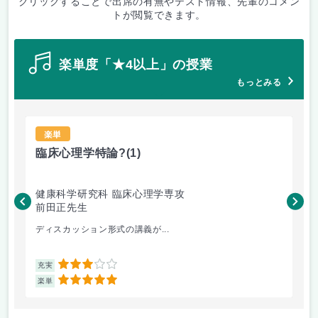
クリックすることで出席の有無やテスト情報、先輩のコメン
トが閲覧できます。
楽単度「★4以上」の授業
もっとみる
楽単
臨床心理学特論?
(1)
東
健康科学研究科 臨床心理学専攻
国
前田正先生
山
ディスカッション形式の講義が...
主
3
充実
充
5
楽単
楽