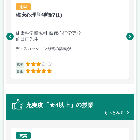
楽単
臨床心理学特論?
(1)
東
健康科学研究科 臨床心理学専攻
国
前田正先生
山
ディスカッション形式の講義が...
主
3
充実
充
5
楽単
楽
充実度「★4以上」の授業
もっとみる
充実