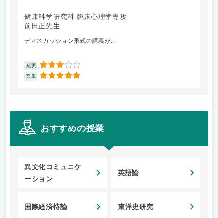
健康科学研究科 臨床心理学専攻
国
前田正先生
山
ディスカッション形式の講義が...
主
3
充実
充
5
楽単
楽
おすすめの授業
異文化コミュニケ
英語論
ーション
国際経済特論
東洋史研究