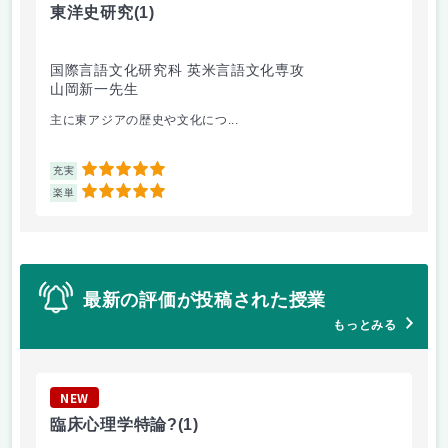
東洋史研究
(1)
異
国際言語文化研究科 英米言語文化専攻
国
山岡新一先生
清
主に東アジアの歴史や文化につ...
他
5
充実
充
5
楽単
楽
最新の評価が投稿された授業
もっとみる
NEW
N
臨床心理学特論?
(1)
東