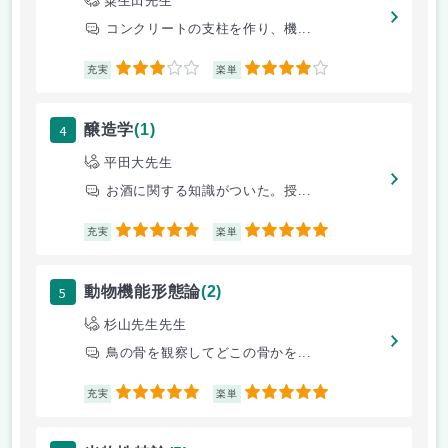
粟生田先生
コンクリートの支柱を作り、機...
3
4
充実
楽単
4
醸造学
(1)
平田大先生
お酒に関する知識がついた。授...
5
5
充実
楽単
5
動物機能形態論
(2)
杉山先生先生
鳥の骨を観察してどこの骨かを...
5
5
充実
楽単