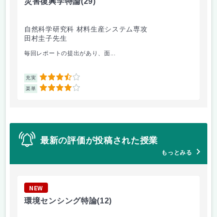
災害復興学特論
(29)
ト
自然科学研究科 材料生産システム専攻
自
田村圭子先生
新
毎回レポートの提出があり、面...
2回
3.5
充実
充
4
楽単
楽
最新の評価が投稿された授業
もっとみる
NEW
N
環境センシング特論
(12)
森