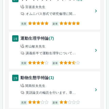
宮坂道夫先生
オムニバス形式で研究倫理に関...
5
5
充実
楽単
18
運動生理学特論
(7)
村山敏夫先生
講義前半で運動生理学について...
4
3.5
充実
楽単
19
動物生態学特論
(1)
関島恒夫先生
英語論文の輪読を行います。章...
3
2
充実
楽単