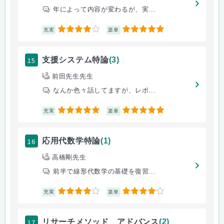
年によって内容が変わるが、実...
4
5
充実
楽単
15
支援システム特論
(3)
前田先生先生
なんか色々話してますが、レポ...
5
5
充実
楽単
16
応用代数学特論
(1)
高橋剛先生
前半で線形代数学の基礎を復習...
4
4
充実
楽単
17
リサーチメソッド アドバンス
(2)