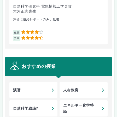
自然科学研究科 電気情報工学専攻
自
大河正志先生
箕
評価は最終レポートのみ。板書...
ブ
4
充実
充
4.5
楽単
楽
おすすめの授業
演習
人材教育
エネルギー化学特
自然科学総論?
論