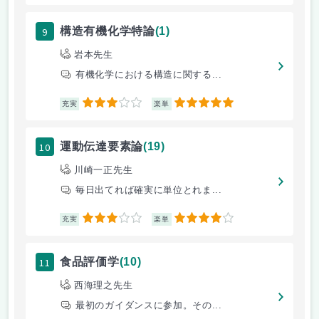
9
構造有機化学特論
(1)
岩本先生
有機化学における構造に関する...
3
5
充実
楽単
10
運動伝達要素論
(19)
川崎一正先生
毎日出てれば確実に単位とれま...
3
4
充実
楽単
11
食品評価学
(10)
西海理之先生
最初のガイダンスに参加。その...