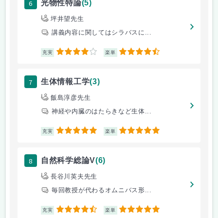
6
光物性特論
(5)
坪井望先生
講義内容に関してはシラバスに...
4
4.5
充実
楽単
7
生体情報工学
(3)
飯島淳彦先生
神経や内臓のはたらきなど生体...
5
5
充実
楽単
8
自然科学総論V
(6)
長谷川英夫先生
毎回教授が代わるオムニバス形...
4.5
5
充実
楽単