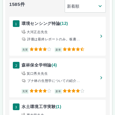
1585件
1
環境センシング特論
(12)
大河正志先生
評価は最終レポートのみ。板書...
4
4.5
充実
楽単
2
森林保全学特論
(4)
箕口秀夫先生
ブナ林の生態学についての紹介...
4
4
充実
楽単
3
水土環境工学実験
(1)