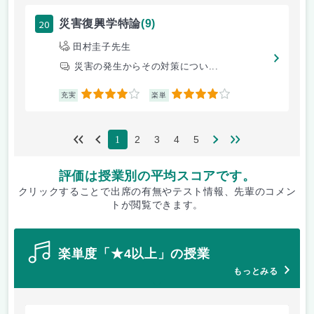
20
災害復興学特論
(9)
田村圭子先生
災害の発生からその対策につい...
4
4
充実
楽単
2
3
4
5
1
評価は授業別の平均スコアです。
クリックすることで出席の有無やテスト情報、先輩のコメン
トが閲覧できます。
楽単度「★4以上」の授業
もっとみる