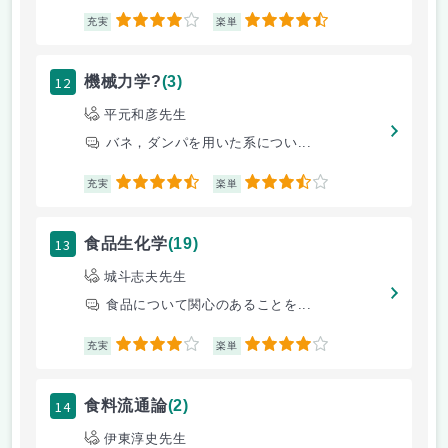
4
4.5
充実
楽単
12
機械力学?
(3)
平元和彦先生
バネ，ダンパを用いた系につい...
4.5
3.5
充実
楽単
13
食品生化学
(19)
城斗志夫先生
食品について関心のあることを...
4
4
充実
楽単
14
食料流通論
(2)
伊東淳史先生