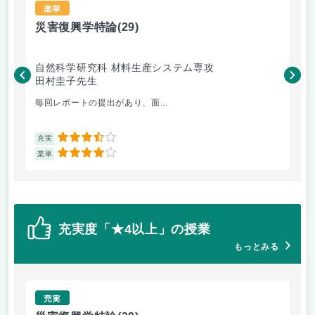
楽単
災害復興学特論
(29)
ト
自然科学研究科 材料生産システム専攻
自
田村圭子先生
新
毎回レポートの提出があり、面...
2回
3.5
充実
充
4
楽単
楽
充実度「★4以上」の授業
もっとみる
充実