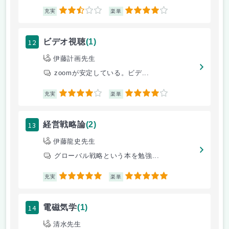
2.5
4
充実
楽単
12
ビデオ視聴
(1)
伊藤計画先生
zoomが安定している。ビデ...
4
4
充実
楽単
13
経営戦略論
(2)
伊藤龍史先生
グローバル戦略という本を勉強...
5
5
充実
楽単
14
電磁気学
(1)
清水先生