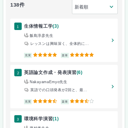
138件
1
生体情報工学
(3)
飯島淳彦先生
レッスンは興味深く、全体的に...
5
5
充実
楽単
2
英語論文作成・発表演習
(6)
NakayamaEmyo先生
英語での口頭発表が2回と、最...
4.5
3.5
充実
楽単
3
環境科学演習
(1)