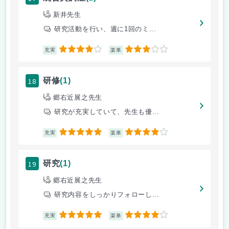
新井先生
研究活動を行い、週に1回のミ...
4
3
充実
楽単
18
研修
(1)
郷右近展之先生
研究が充実していて、先生も優...
5
4
充実
楽単
19
研究
(1)
郷右近展之先生
研究内容をしっかりフォローし...
5
4
充実
楽単