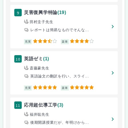
9
災害復興学特論
(19)
田村圭子先生
レポートは簡易なものでそんな...
3.5
4
充実
楽単
10
英語ゼミ
(1)
斎藤豪先生
英語論文の翻訳を行い、スライ...
5
5
充実
楽単
11
応用超伝導工学
(3)
福井聡先生
後期開講授業だが、年明けから...