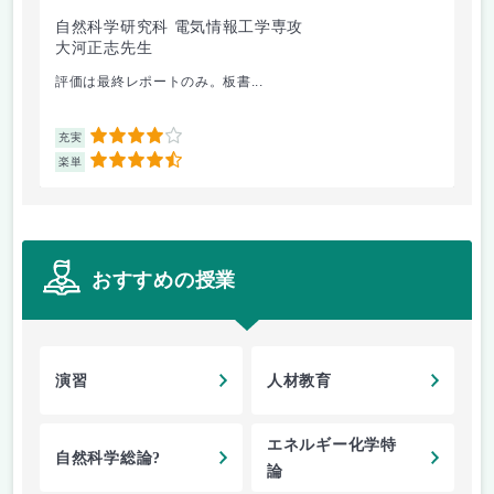
自然科学研究科 電気情報工学専攻
自
大河正志先生
箕
評価は最終レポートのみ。板書...
ブ
4
充実
充
4.5
楽単
楽
おすすめの授業
演習
人材教育
エネルギー化学特
自然科学総論?
論