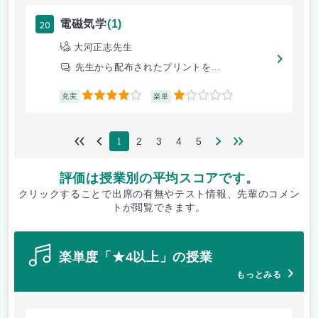
20
電磁気学
(1)
大河正志先生
先生から配布されたプリントを...
4
1
充実
楽単
2
3
4
5
1
評価は授業別の平均スコアです。
クリックすることで出席の有無やテスト情報、先輩のコメン
トが閲覧できます。
楽単度「★4以上」の授業
もっとみる