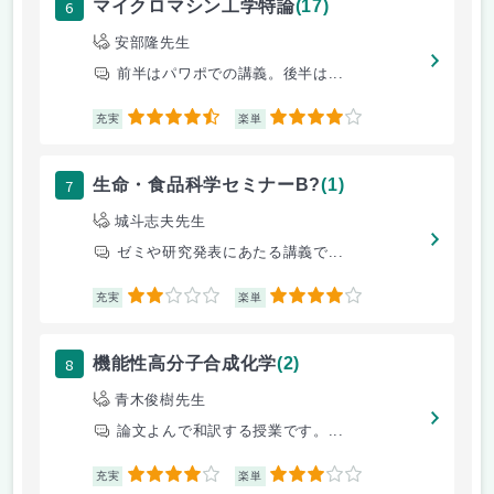
6
マイクロマシン工学特論
(17)
安部隆先生
前半はパワポでの講義。後半は...
4.5
4
充実
楽単
7
生命・食品科学セミナーB?
(1)
城斗志夫先生
ゼミや研究発表にあたる講義で...
2
4
充実
楽単
8
機能性高分子合成化学
(2)
青木俊樹先生
論文よんで和訳する授業です。...
4
3
充実
楽単