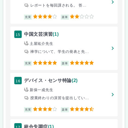
レポートを毎回課される。 答...
4
2
充実
楽単
15
中国文芸演習
(1)
土屋祐介先生
禅学について、学生の発表と先...
5
5
充実
楽単
16
デバイス・センサ特論
(2)
新保一成先生
授業終わりの演習を提出してい...
4
4.5
充実
楽単
17
統合失調症
(1)