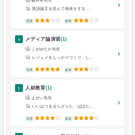
藤村孝先生
英語論文を読んで発表をする ...
3
3
充実
楽単
4
メディア論演習
(1)
こがゆたか先生
レジュメをしっかりつくり、し...
5
3
充実
楽単
5
人材教育
(1)
よせい先生
いいはつるまらざらた、ばはた...
4
4
充実
楽単