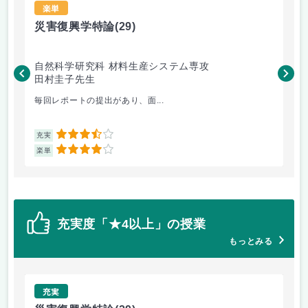
楽単
災害復興学特論
(29)
ト
自然科学研究科 材料生産システム専攻
自
田村圭子先生
新
毎回レポートの提出があり、面...
2回
3.5
充実
充
4
楽単
楽
充実度「★4以上」の授業
もっとみる
充実