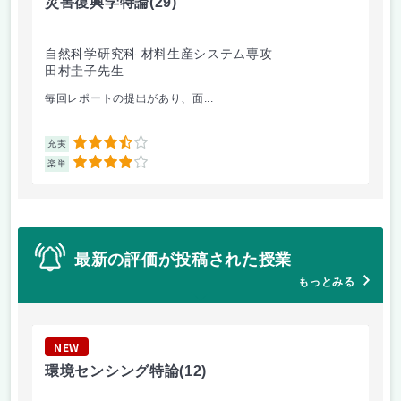
災害復興学特論
(29)
ト
自然科学研究科 材料生産システム専攻
自
田村圭子先生
新
毎回レポートの提出があり、面...
2回
3.5
充実
充
4
楽単
楽
最新の評価が投稿された授業
もっとみる
NEW
N
環境センシング特論
(12)
森