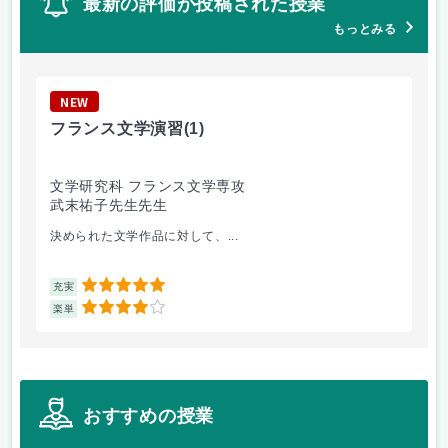
最新の評価が投稿された授業
もっとみる
NEW
N
フランス文学演習
(1)
現
文学研究科 フランス文学専攻
経
武末祐子先生先生
吉
決められた文学作品に対して、...
各
5
充実
充
4
楽単
楽
おすすめの授業