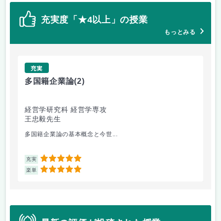
充実度「★4以上」の授業
もっとみる
充実
多国籍企業論
(2)
e
経営学研究科 経営学専攻
経
王忠毅先生
丸
多国籍企業論の基本概念と今世...
プ
5
充実
充
5
楽単
楽