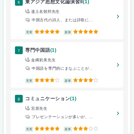
6
東アジア思想文化論演習II
(1)
邉土名朝邦先生
中国古代の詩人、または詩歌に...
5
5
充実
楽単
7
専門中国語
(1)
金縄初美先生
中国語を専門的にまなぶことが...
4
4
充実
楽単
8
コミュニケーション
(1)
宮原先生
プレゼンテーションが多いが、...
5
3
充実
楽単