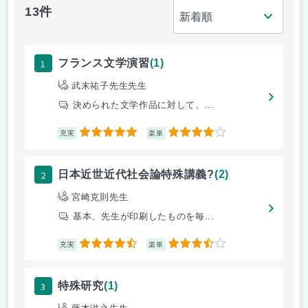
13件
1
フランス文学演習
(1)
武末祐子先生先生
決められた文学作品に対して、...
5
4
充実
楽単
2
日本近世近代社会論特殊講義?
(2)
宮崎克則先生
基本、先生が印刷したものを毎...
4.5
3.5
充実
楽単
3
特殊研究
(1)