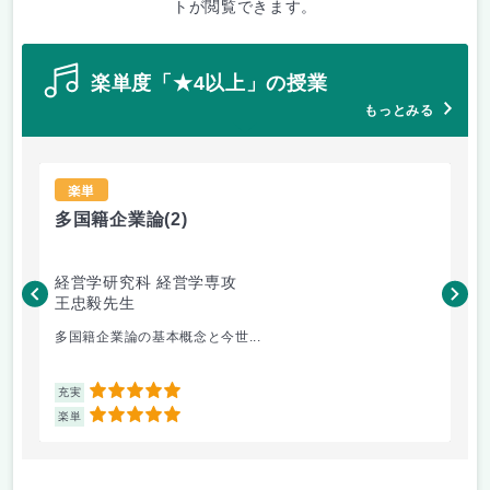
トが閲覧できます。
楽単度「★4以上」の授業
もっとみる
楽単
多国籍企業論
(2)
e
経営学研究科 経営学専攻
経
王忠毅先生
丸
多国籍企業論の基本概念と今世...
プ
5
充実
充
5
楽単
楽