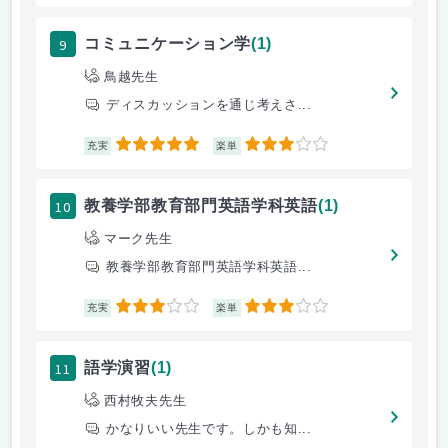
9
コミュニケーション学
(1)
鳥越先生
ディスカッションを通じ考えさ...
5
3
充実
楽単
10
教養学部教育部門英語学科英語
(1)
マーク先生
教養学部教育部門英語学科英語...
3
3
充実
楽単
11
語学演習
(1)
西村牧夫先生
かなりいい先生です。しかも知...