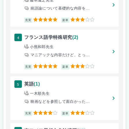
藤本滋之先生
統語論について基礎的な内容を...
5
3
充実
楽単
4
フランス語学特殊研究
(2)
小熊和郎先生
マニアックな内容だけど、とっ...
5
3
充実
楽単
5
英語
(1)
一木順先生
映画などを参照して面白かった...
4
3
充実
楽単