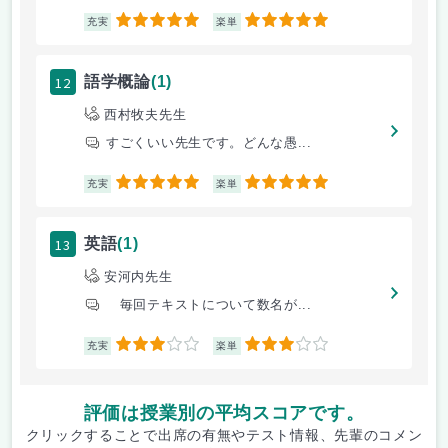
5
5
充実
楽単
12
語学概論
(1)
西村牧夫先生
すごくいい先生です。どんな愚...
5
5
充実
楽単
13
英語
(1)
安河内先生
毎回テキストについて数名が...
3
3
充実
楽単
評価は授業別の平均スコアです。
クリックすることで出席の有無やテスト情報、先輩のコメン