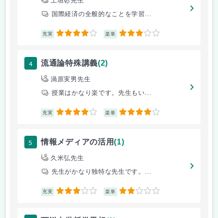
上垣彰先生
国際経済の全般的なことを学習...
4
3
充実
楽単
4
流通論特殊講義
(2)
渦原実男先生
授業はかなり楽です。先生もい...
4
4
充実
楽単
5
情報メディアの活用
(1)
久米弘先生
先生がかなり独特な先生です。...
3
2
充実
楽単