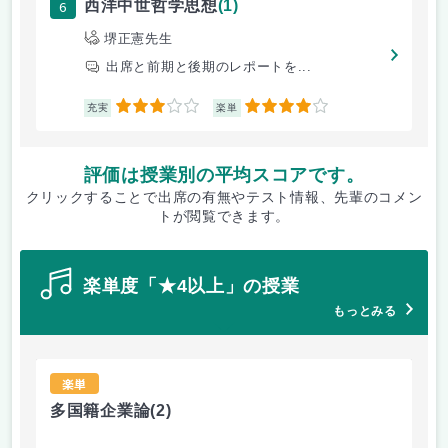
6
西洋中世哲学思想
(1)
堺正憲先生
出席と前期と後期のレポートを...
3
4
充実
楽単
評価は授業別の平均スコアです。
クリックすることで出席の有無やテスト情報、先輩のコメン
トが閲覧できます。
楽単度「★4以上」の授業
もっとみる
楽単
多国籍企業論
(2)
e