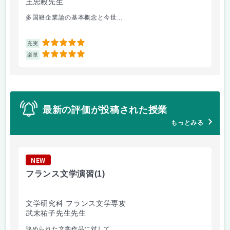
王忠毅先生
丸
多国籍企業論の基本概念と今世...
プ
5
充実
充
5
楽単
楽
最新の評価が投稿された授業
もっとみる
NEW
N
フランス文学演習
(1)
現
文学研究科 フランス文学専攻
経
武末祐子先生先生
吉
決められた文学作品に対して、...
各