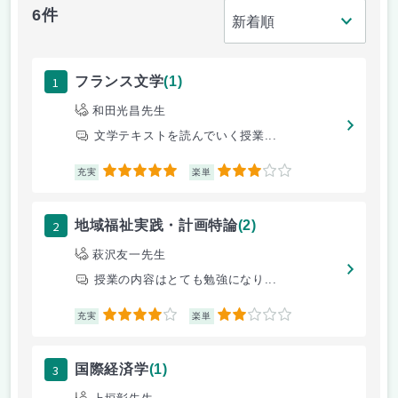
6件
1
フランス文学
(1)
和田光昌先生
文学テキストを読んでいく授業...
5
3
充実
楽単
2
地域福祉実践・計画特論
(2)
萩沢友一先生
授業の内容はとても勉強になり...
4
2
充実
楽単
3
国際経済学
(1)