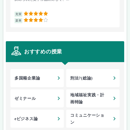
5
充実
充
4
楽単
楽
おすすめの授業
多国籍企業論
刑法?(総論)
地域福祉実践・計
ゼミナール
画特論
コミュニケーショ
eビジネス論
ン