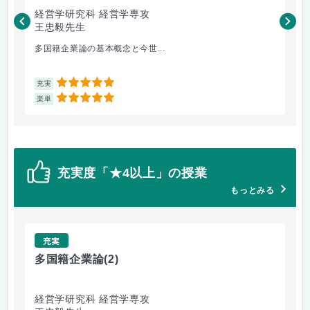
経営学研究科 経営学専攻
経
王忠毅先生
丸
多国籍企業論の基本概念と今世...
プ
5
充実
充
5
楽単
楽
充実度「★4以上」の授業
もっとみる
充実
多国籍企業論
(2)
e
経営学研究科 経営学専攻
経