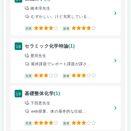
橋本淳先生
むずかしい。けど充実している...
4
4
充実
楽単
18
セラミック化学特論
(1)
豊田先生
最終課題でレポート課題が課さ...
3
3
充実
楽単
19
基礎整体化学
(1)
下田恵先生
web授業、体の基本的な仕組...
4
3
充実
楽単