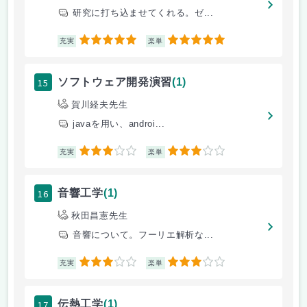
研究に打ち込ませてくれる。ゼ...
5
5
充実
楽単
15
ソフトウェア開発演習
(1)
賀川経夫先生
javaを用い、androi...
3
3
充実
楽単
16
音響工学
(1)
秋田昌憲先生
音響について。フーリエ解析な...
3
3
充実
楽単
17
伝熱工学
(1)