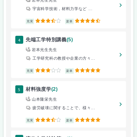
岩本光生先生
宇宙科学技術，材料力学など ...
3.5
4.5
充実
楽単
4
先端工学特別講義
(5)
岩本光生先生
工学研究科の教授や企業の方々...
3
5
充実
楽単
5
材料強度学
(2)
山本隆栄先生
疲労破壊に関することで、様々...
3.5
5
充実
楽単