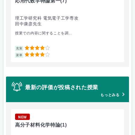
応用代数学特論第一
(7)
科
理工学研究科 電気電子工学専攻
理
田中康彦先生
岩
授業での内容に関することを調...
宇宙
4
充実
充
4
楽単
楽
最新の評価が投稿された授業
もっとみる
NEW
N
高分子材料化学特論
(1)
音