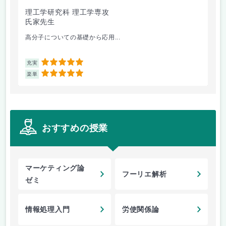
理工学研究科 理工学専攻
理
氏家先生
秋
高分子についての基礎から応用...
音
5
充実
充
5
楽単
楽
おすすめの授業
マーケティング論
フーリエ解析
ゼミ
情報処理入門
労使関係論