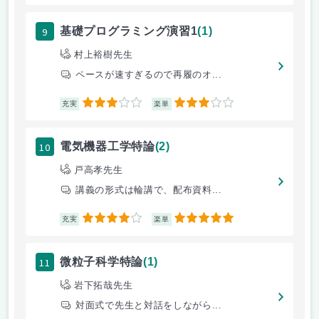
9
基礎プログラミング演習1
(1)
村上裕樹先生
ペースが速すぎるので再履のオ...
3
3
充実
楽単
10
電気機器工学特論
(2)
戸高孝先生
講義の形式は輪講で、配布資料...
4
5
充実
楽単
11
微粒子科学特論
(1)
岩下拓哉先生
対面式で先生と対話をしながら...