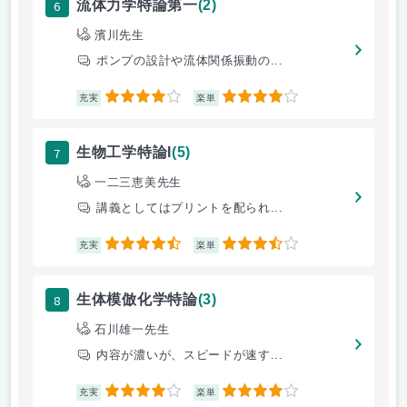
6
流体力学特論第一
(2)
濱川先生
ポンプの設計や流体関係振動の...
4
4
充実
楽単
7
生物工学特論I
(5)
一二三恵美先生
講義としてはプリントを配られ...
4.5
3.5
充実
楽単
8
生体模倣化学特論
(3)
石川雄一先生
内容が濃いが、スピードが速す...
4
4
充実
楽単