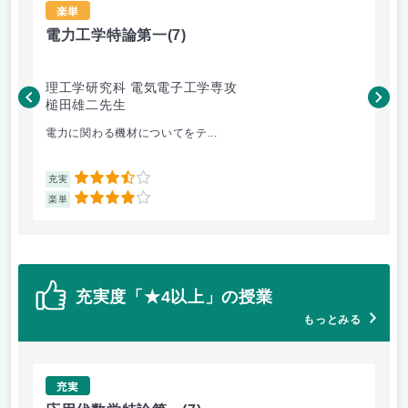
楽単
電力工学特論第一
(7)
電
理工学研究科 電気電子工学専攻
理
槌田雄二先生
戸
電力に関わる機材についてをテ...
英語
3.5
充実
充
4
楽単
楽
充実度「★4以上」の授業
もっとみる
充実