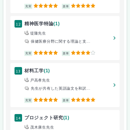
5
5
充実
楽単
12
精神医学特論
(1)
堤隆先生
保健医療分野に関する理論と支...
5
4
充実
楽単
13
材料工学
(1)
戸高孝先生
先生が共有した英語論文を和訳...
5
5
充実
楽単
14
プロジェクト研究
(1)
茂木康生先生