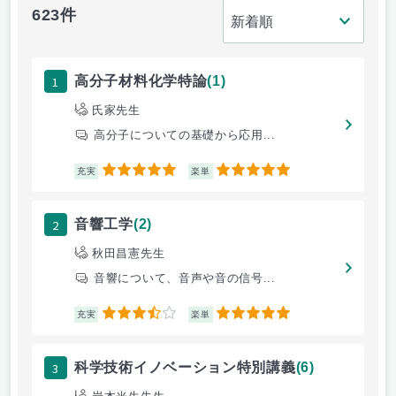
623件
1
高分子材料化学特論
(1)
氏家先生
高分子についての基礎から応用...
5
5
充実
楽単
2
音響工学
(2)
秋田昌憲先生
音響について、音声や音の信号...
3.5
5
充実
楽単
3
科学技術イノベーション特別講義
(6)