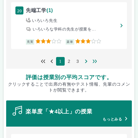
20
先端工学
(1)
いろいろ先生
いろいろな学科の先生が授業を...
3
3
充実
楽単
2
3
1
評価は授業別の平均スコアです。
クリックすることで出席の有無やテスト情報、先輩のコメン
トが閲覧できます。
楽単度「★4以上」の授業
もっとみる