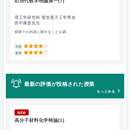
応用代数学特論第一
(7)
科
理工学研究科 電気電子工学専攻
理
田中康彦先生
岩
授業での内容に関することを調...
宇宙
4
充実
充
4
楽単
楽
最新の評価が投稿された授業
もっとみる
NEW
N
高分子材料化学特論
(1)
音