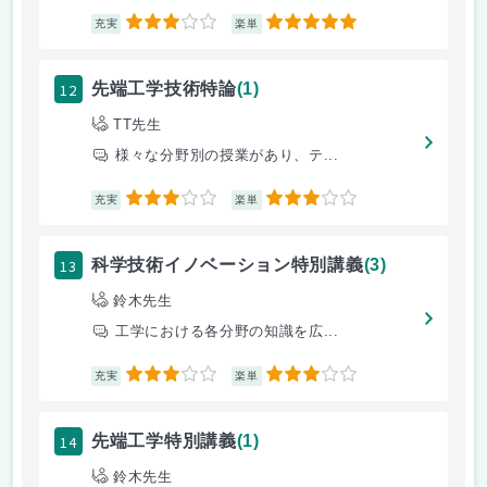
3
5
充実
楽単
12
先端工学技術特論
(1)
TT先生
様々な分野別の授業があり、テ...
3
3
充実
楽単
13
科学技術イノベーション特別講義
(3)
鈴木先生
工学における各分野の知識を広...
3
3
充実
楽単
14
先端工学特別講義
(1)
鈴木先生