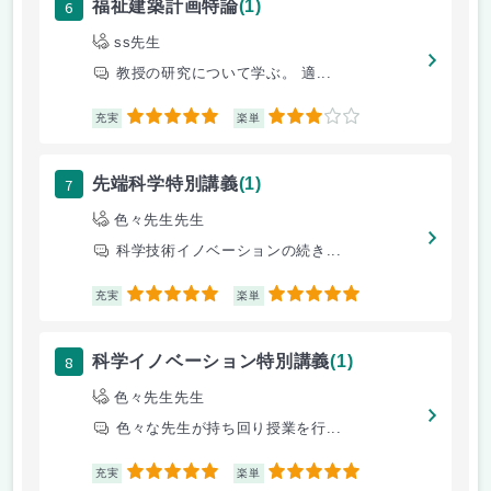
6
福祉建築計画特論
(1)
ss先生
教授の研究について学ぶ。 適...
5
3
充実
楽単
7
先端科学特別講義
(1)
色々先生先生
科学技術イノベーションの続き...
5
5
充実
楽単
8
科学イノベーション特別講義
(1)
色々先生先生
色々な先生が持ち回り授業を行...
5
5
充実
楽単