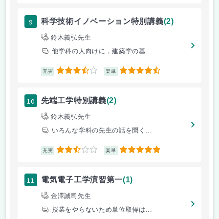
9
科学技術イノベーション特別講義
(2)
鈴木義弘先生
他学科の人向けに，建築学の基...
3.5
4.5
充実
楽単
10
先端工学特別講義
(2)
鈴木義弘先生
いろんな学科の先生の話を聞く...
2.5
5
充実
楽単
11
電気電子工学演習第一
(1)
金澤誠司先生
授業をやらないため単位取得は...