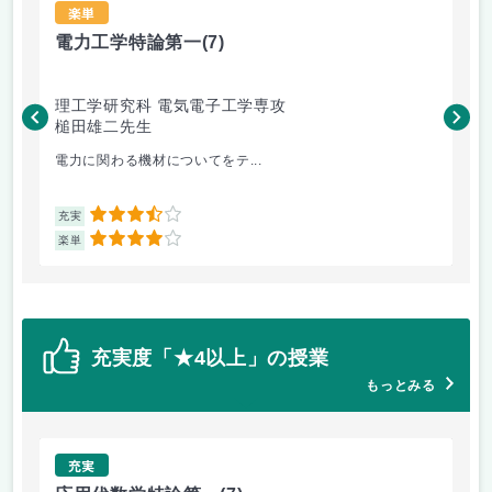
楽単
電力工学特論第一
(7)
電
理工学研究科 電気電子工学専攻
理
槌田雄二先生
戸
電力に関わる機材についてをテ...
英語
3.5
充実
充
4
楽単
楽
充実度「★4以上」の授業
もっとみる
充実