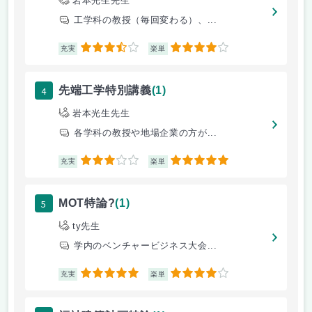
岩本光生先生
工学科の教授（毎回変わる）、...
3.5
4
充実
楽単
4
先端工学特別講義
(1)
岩本光生先生
各学科の教授や地場企業の方が...
3
5
充実
楽単
5
MOT特論?
(1)
ty先生
学内のベンチャービジネス大会...
5
4
充実
楽単