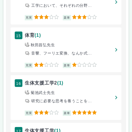
工学において、それぞれの分野...
3
3
充実
楽単
15
体育
(1)
秋田昌弘先生
音響、フーリエ変換、なんか式...
2
1
充実
楽単
16
生体支援工学2
(1)
菊池武士先生
研究に必要な思考を養うことを...
3
5
充実
楽単
17
生体支援工学
(1)