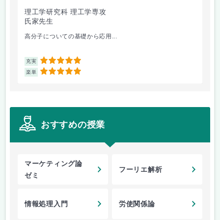
理工学研究科 理工学専攻
理
氏家先生
秋
高分子についての基礎から応用...
音
5
充実
充
5
楽単
楽
おすすめの授業
マーケティング論
フーリエ解析
ゼミ
情報処理入門
労使関係論