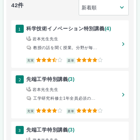
42件
1
科学技術イノベーション特別講義
(4)
岩本光生先生
教授の話を聞く授業。分野が毎...
3.5
4
充実
楽単
2
先端工学特別講義
(3)
岩本光生先生
工学研究科修士1年全員必須の...
4
4
充実
楽単
3
先端工学特別講義
(3)