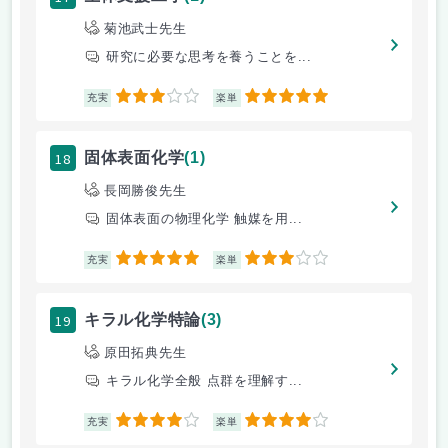
菊池武士先生
研究に必要な思考を養うことを...
3
5
充実
楽単
18
固体表面化学
(1)
長岡勝俊先生
固体表面の物理化学 触媒を用...
5
3
充実
楽単
19
キラル化学特論
(3)
原田拓典先生
キラル化学全般 点群を理解す...
4
4
充実
楽単