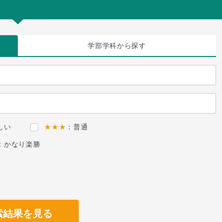
学部学科
から探す
しい
★★★
：普通
：かなり楽勝
索結果を見る