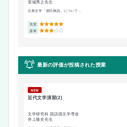
室城秀之先生
古典文学「源氏物語」について...
充実
5
楽単
3
最新の評価が投稿された授業
NEW
近代文学演習
(2)
文学研究科 国語国文学専攻
井上隆史先生