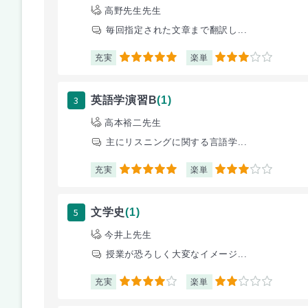
高野先生先生
毎回指定された文章まで翻訳し...
充実
楽単
5
3
3
英語学演習B
(1)
高本裕二先生
主にリスニングに関する言語学...
充実
楽単
5
3
5
文学史
(1)
今井上先生
授業が恐ろしく大変なイメージ...
充実
楽単
4
2