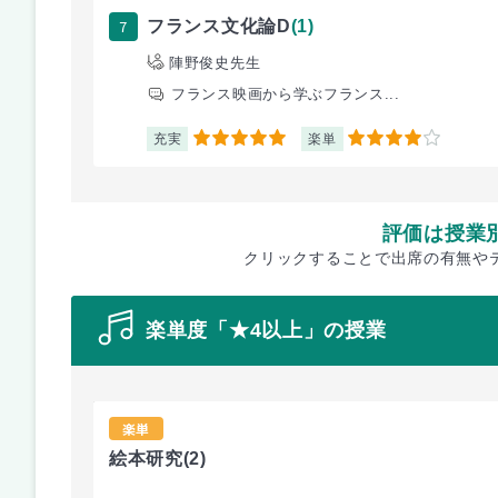
7
フランス文化論D
(1)
陣野俊史先生
フランス映画から学ぶフランス...
充実
楽単
5
4
評価は授業
クリックすることで出席の有無や
楽単度「★4以上」の授業
楽単
絵本研究
(2)