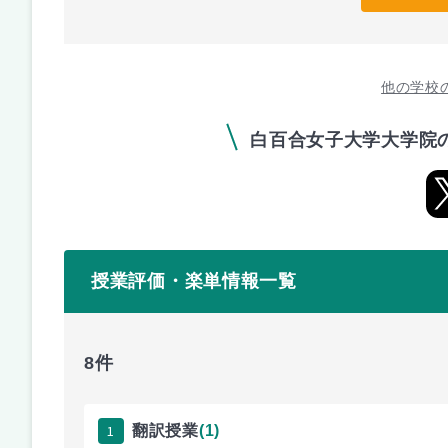
他の学校
白百合女子大学大学院
授業評価・楽単情報一覧
8件
1
翻訳授業
(1)