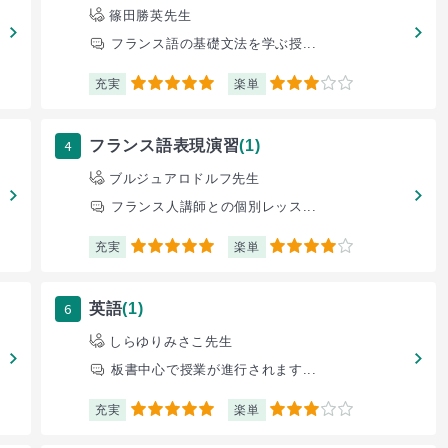
篠田勝英先生
フランス語の基礎文法を学ぶ授...
充実
楽単
5
3
4
フランス語表現演習
(1)
ブルジュアロドルフ先生
フランス人講師との個別レッス...
充実
楽単
5
4
6
英語
(1)
しらゆりみさこ先生
板書中心で授業が進行されます...
充実
楽単
5
3