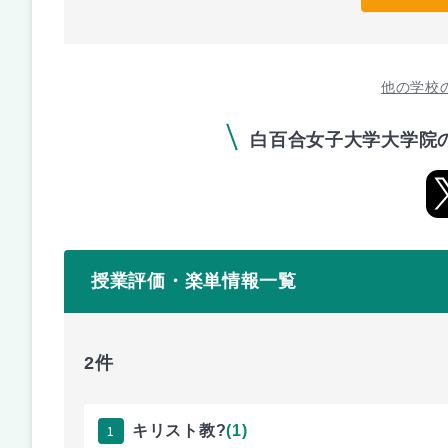
他の学校
白百合女子大学大学院
授業評価・楽単情報一覧
2件
1
キリスト教?
(1)