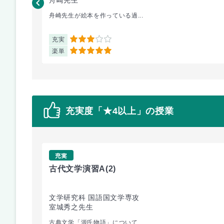
舟崎先生が絵本を作っている過...
充実
3
楽単
5
充実度「★4以上」の授業
充実
古代文学演習A
(2)
文学研究科 国語国文学専攻
室城秀之先生
古典文学「源氏物語」について...