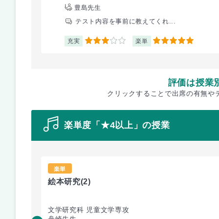
豊島先生
テスト内容を事前に教えてくれ...
充実
楽単
3
5
評価は授業
クリックすることで出席の有無や
楽単度「★4以上」の授業
楽単
絵本研究
(2)
文学研究科 児童文学専攻
舟崎先生