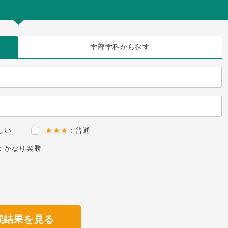
学部学科
から探す
しい
★★★
：普通
：かなり楽勝
索結果を見る