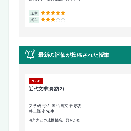
充実
5
楽単
3
最新の評価が投稿された授業
NEW
近代文学演習
(2)
文学研究科 国語国文学専攻
井上隆史先生
海外大との連携授業。興味があ...