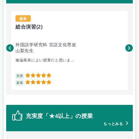
楽単
総合演習
(2)
総
外国語学研究科 言語文化専攻
外
山梨先生
山
修論発表によい授業だと思いま...
卒
5
充実
充
5
楽単
楽
充実度「★4以上」の授業
もっとみる