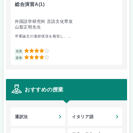
総合演習A
(1)
統
外国語学研究科 言語文化専攻
外
山梨正明先生
大
卒業論文の進捗状況を報告し、...
毎
4
充実
充
4
楽単
楽
おすすめの授業
通訳法
イタリア語