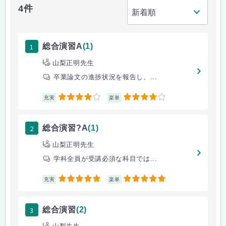
4件
1
総合演習A
(1)
山梨正明先生
卒業論文の進捗状況を報告し、...
4
4
充実
楽単
2
総合演習?A
(1)
山梨正明先生
学科全員が受講必須な科目では...
5
5
充実
楽単
3
総合演習
(2)