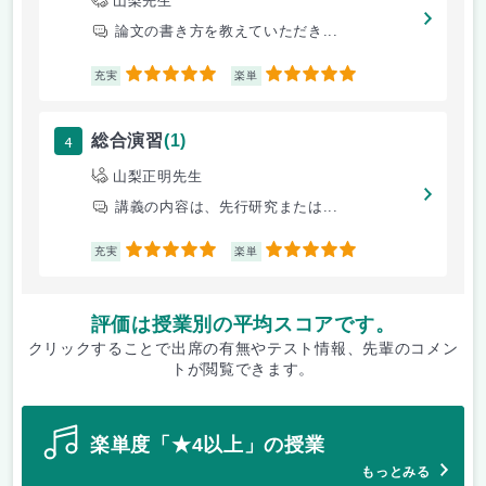
山梨先生
論文の書き方を教えていただき...
5
5
充実
楽単
4
総合演習
(1)
山梨正明先生
講義の内容は、先行研究または...
5
5
充実
楽単
評価は授業別の平均スコアです。
クリックすることで出席の有無やテスト情報、先輩のコメン
トが閲覧できます。
楽単度「★4以上」の授業
もっとみる