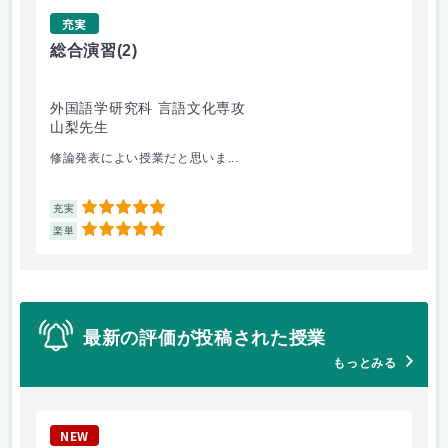
充実
総合演習
(2)
中
外国語学研究科 言語文化専攻
外
山梨先生
戸
修論発表によい授業だと思いま...
内
5
充実
充
5
楽単
楽
最新の評価が投稿された授業
もっとみる
NEW
N