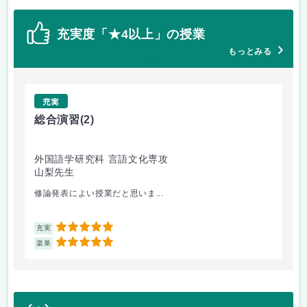
充実度「★4以上」の授業
もっとみる
充実
総合演習
(2)
中
外国語学研究科 言語文化専攻
外
山梨先生
戸
修論発表によい授業だと思いま...
内
5
充実
充
5
楽単
楽