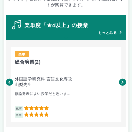
トが閲覧できます。
楽単度「★4以上」の授業
もっとみる
楽単
総合演習
(2)
総
外国語学研究科 言語文化専攻
外
山梨先生
山
修論発表によい授業だと思いま...
卒
5
充実
充
5
楽単
楽