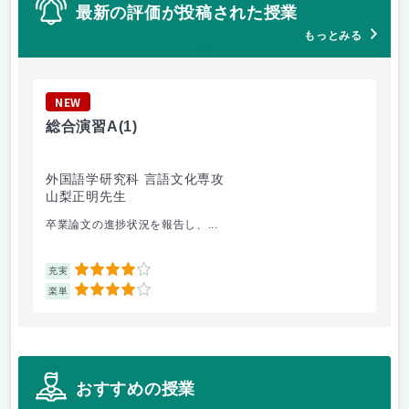
最新の評価が投稿された授業
もっとみる
NEW
N
総合演習A
(1)
統
外国語学研究科 言語文化専攻
外
山梨正明先生
大
卒業論文の進捗状況を報告し、...
毎
4
充実
充
4
楽単
楽
おすすめの授業