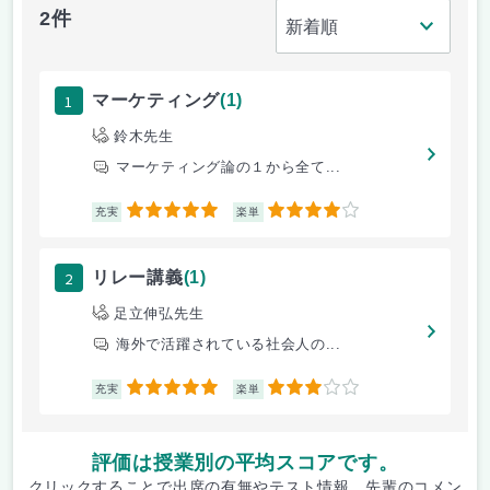
2件
1
マーケティング
(1)
鈴木先生
マーケティング論の１から全て...
5
4
充実
楽単
2
リレー講義
(1)
足立伸弘先生
海外で活躍されている社会人の...
5
3
充実
楽単
評価は授業別の平均スコアです。
クリックすることで出席の有無やテスト情報、先輩のコメン