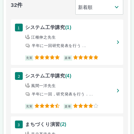
32件
1
システム工学講究
(1)
江種伸之先生
半年に一回研究発表を行う ...
5
5
充実
楽単
2
システム工学講究
(4)
風間一洋先生
半年に一回，研究発表を行う．...
4.5
4
充実
楽単
3
まちづくり演習
(2)