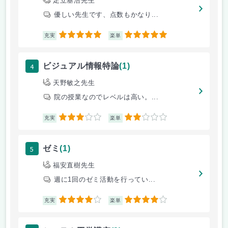
足立基浩先生
優しい先生です、点数もかなり...
5
5
充実
楽単
4
ビジュアル情報特論
(1)
天野敏之先生
院の授業なのでレベルは高い。...
3
2
充実
楽単
5
ゼミ
(1)
福安直樹先生
週に1回のゼミ活動を行ってい...
4
4
充実
楽単