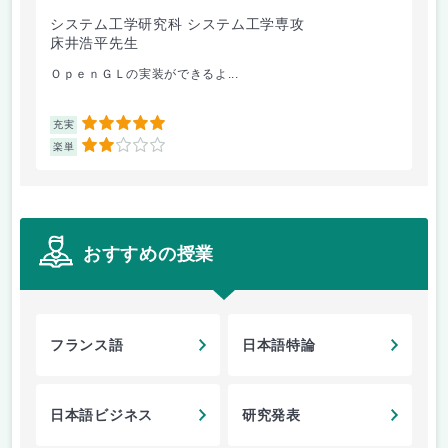
システム工学研究科 システム工学専攻
シ
床井浩平先生
江
ＯｐｅｎＧＬの実装ができるよ...
半年
5
充実
充
2
楽単
楽
おすすめの授業
フランス語
日本語特論
日本語ビジネス
研究発表