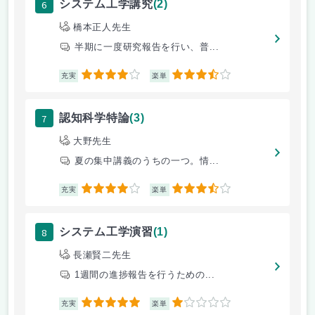
6
システム工学講究
(2)
橋本正人先生
半期に一度研究報告を行い、普...
4
3.5
充実
楽単
7
認知科学特論
(3)
大野先生
夏の集中講義のうちの一つ。情...
4
3.5
充実
楽単
8
システム工学演習
(1)
長瀬賢二先生
1週間の進捗報告を行うための...
5
1
充実
楽単