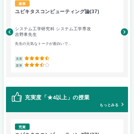
楽単
ユビキタスコンピューティング論
(37)
人
システム工学研究科 システム工学専攻
シ
吉野孝先生
坂
先生の元気なトークが面白いで...
論
4.5
充実
充
3.5
楽単
楽
充実度「★4以上」の授業
もっとみる
充実