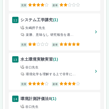
4
2
充実
楽単
12
システム工学講究
(1)
矢嶋摂子先生
楽勝、意味なし 研究報告を適...
2
5
充実
楽単
13
水土環境実験実習
(1)
谷口先生
環境化学を理解する上で非常に...
4
4
充実
楽単
14
環境計測評価法II
(1)
谷口先生