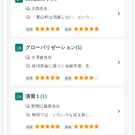
大西先生
「農山村は消滅しない」という...
5
5
充実
楽単
18
グローバリゼーション
(1)
大澤健先生
経済原論に基づく金融市場、生...
5
4
充実
楽単
19
演習１
(1)
野間口隆郎先生
毎回では、いろいろな話を探し...
5
5
充実
楽単