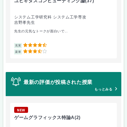
ユビキタスコンピューティング論
(37)
人
システム工学研究科 システム工学専攻
シ
吉野孝先生
坂
先生の元気なトークが面白いで...
論
4.5
充実
充
3.5
楽単
楽
最新の評価が投稿された授業
もっとみる
NEW
N
ゲームグラフィックス特論A
(2)
シ