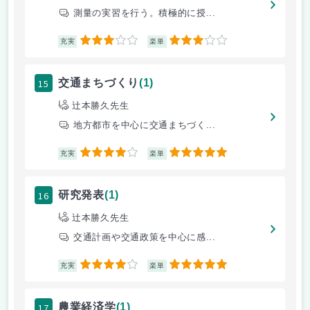
測量の実習を行う。積極的に授...
3
3
充実
楽単
15
交通まちづくり
(1)
辻本勝久先生
地方都市を中心に交通まちづく...
4
5
充実
楽単
16
研究発表
(1)
辻本勝久先生
交通計画や交通政策を中心に感...
4
5
充実
楽単
17
農業経済学
(1)