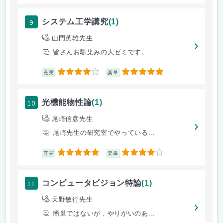
9
システム工学講究
(1)
山門英雄先生
皆さんお馴染みの大ゼミです。...
4
5
充実
楽単
10
光機能物性論
(1)
尾崎信彦先生
尾崎先生の研究室でやっている...
5
4
充実
楽単
11
コンピュータビジョン特論
(1)
天野敏行先生
簡単ではないが，やりがいのあ...