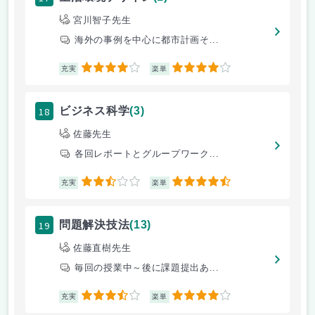
宮川智子先生
海外の事例を中心に都市計画そ...
4
4
充実
楽単
18
ビジネス科学
(3)
佐藤先生
各回レポートとグループワーク...
2.5
4.5
充実
楽単
19
問題解決技法
(13)
佐藤直樹先生
毎回の授業中～後に課題提出あ...
3.5
4
充実
楽単