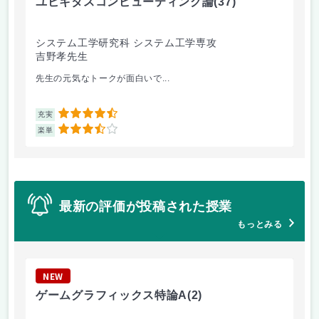
ユビキタスコンピューティング論
(37)
人
システム工学研究科 システム工学専攻
シ
吉野孝先生
坂
先生の元気なトークが面白いで...
論
4.5
充実
充
3.5
楽単
楽
最新の評価が投稿された授業
もっとみる
NEW
N
ゲームグラフィックス特論A
(2)
シ