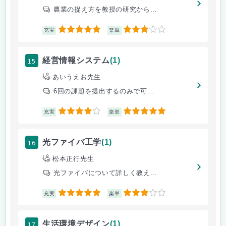
農業の捉え方を教授の研究から...
5
3
充実
楽単
15
経営情報システム
(1)
あいうえお先生
6回の課題を提出するのみで可...
4
5
充実
楽単
16
光ファイバ工学
(1)
松本正行先生
光ファイバについて詳しく教え...
5
3
充実
楽単
17
生活環境デザイン
(1)