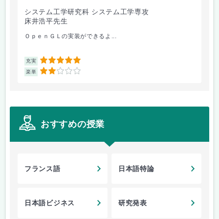
システム工学研究科 システム工学専攻
シ
床井浩平先生
江
ＯｐｅｎＧＬの実装ができるよ...
半年
5
充実
充
2
楽単
楽
おすすめの授業
フランス語
日本語特論
日本語ビジネス
研究発表