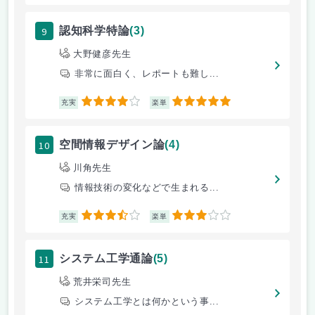
9
認知科学特論
(3)
大野健彦先生
非常に面白く、レポートも難し...
4
5
充実
楽単
10
空間情報デザイン論
(4)
川角先生
情報技術の変化などで生まれる...
3.5
3
充実
楽単
11
システム工学通論
(5)
荒井栄司先生
システム工学とは何かという事...