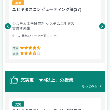
楽単
ユビキタスコンピューティング論
(37)
人
システム工学研究科 システム工学専攻
シ
吉野孝先生
坂
先生の元気なトークが面白いで...
論
4.5
充実
充
3.5
楽単
楽
充実度「★4以上」の授業
もっとみる
充実