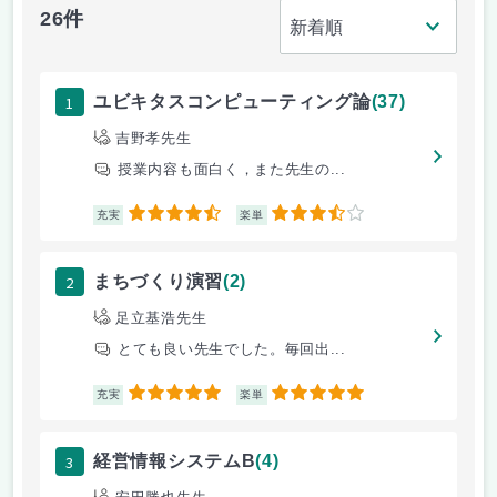
26件
1
ユビキタスコンピューティング論
(37)
吉野孝先生
授業内容も面白く，また先生の...
4.5
3.5
充実
楽単
2
まちづくり演習
(2)
足立基浩先生
とても良い先生でした。毎回出...
5
5
充実
楽単
3
経営情報システムB
(4)