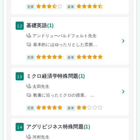
3.5
4.5
充実
楽単
12
基礎英語
(1)
アンドリューバルドフェルト先生
基本的にはゆったりとした雰囲...
5
5
充実
楽単
13
ミクロ経済学特殊問題
(1)
太田先生
教書に沿ったミクロの授業。 ...
5
2
充実
楽単
14
アグリビジネス特殊問題
(1)
河村先生