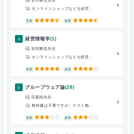
安田勝也先生
オンラインショップなどを経営...
4.5
4.5
充実
楽単
4
経営情報学
(1)
安田勝也先生
オンラインショップなどを経営...
5
4
充実
楽単
5
グループウェア論
(28)
宗森純先生
教科書は不要ですが、テスト勉...
3
3
充実
楽単