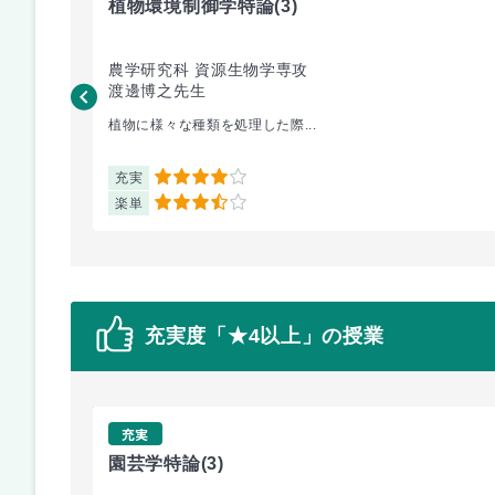
植物環境制御学特論
(3)
農学研究科 資源生物学専攻
渡邊博之先生
植物に様々な種類を処理した際...
充実
4
楽単
3.5
充実度「★4以上」の授業
充実
園芸学特論
(3)