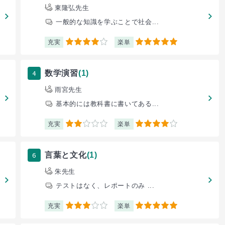
東隆弘先生
一般的な知識を学ぶことで社会...
充実
楽単
4
5
4
数学演習
(1)
雨宮先生
基本的には教科書に書いてある...
充実
楽単
2
4
6
言葉と文化
(1)
朱先生
テストはなく、レポートのみ ...
充実
楽単
3
5