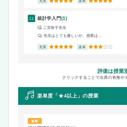
充実
楽単
5
5
13
統計学入門
(1)
二宮智子先生
先生はとても優しいが、授業は...
充実
楽単
5
3
評価は授業
クリックすることで出席の有無や
楽単度「★4以上」の授業
楽単