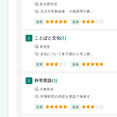
佐久間先生
玉川大学創始者、小原国芳の教...
充実
楽単
5
3
3
ことばと文化
(1)
朱先生
文化について多方面から学ぶ授...
充実
楽単
3
5
5
科学英語
(1)
小林先生
卒業研究の内容を英語で発表す...
充実
楽単
5
3