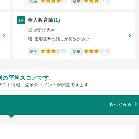
充実
楽単
4
3
14
全人教育論
(1)
曽野洋先生
慶応義塾の話しが何故か多い。...
充実
楽単
3
3
別の平均スコアです。
テスト情報、先輩のコメントが閲覧できます。
もっとみる