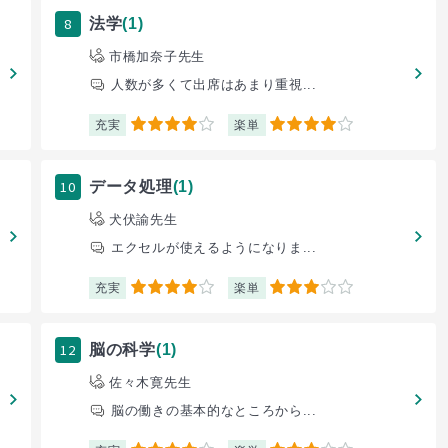
8
法学
(1)
市橋加奈子先生
人数が多くて出席はあまり重視...
充実
楽単
4
4
10
データ処理
(1)
犬伏諭先生
エクセルが使えるようになりま...
充実
楽単
4
3
12
脳の科学
(1)
佐々木寛先生
脳の働きの基本的なところから...