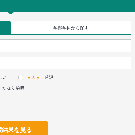
学部学科
から探す
しい
★★★
：普通
：かなり楽勝
索結果を見る