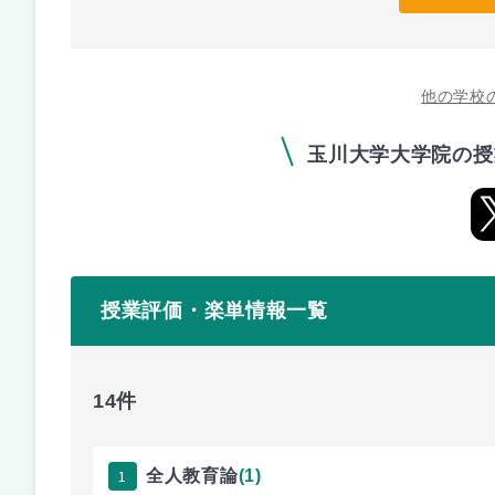
他の学校
玉川大学大学院の授
授業評価・楽単情報一覧
14件
1
全人教育論
(1)