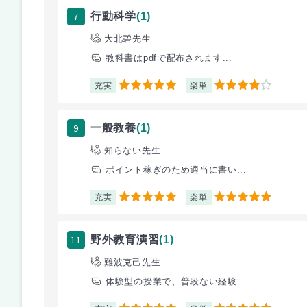
7
行動科学
(1)
大北碧先生
教科書はpdfで配布されます...
充実
楽単
5
4
9
一般教養
(1)
知らない先生
ポイント稼ぎのため適当に書い...
充実
楽単
5
5
11
野外教育演習
(1)
難波克己先生
体験型の授業で、普段ない経験...