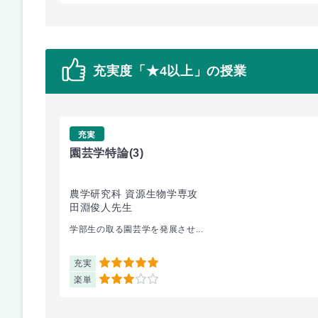
充実度「★4以上」の授業
充実
園芸学特論
(3)
農学研究科 資源生物学専攻
田淵俊人先生
学部生の取る園芸学を発展させ...
充実
5
楽単
3