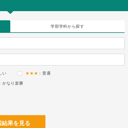
学部学科
から探す
しい
★★★
：普通
：かなり楽勝
索結果を見る