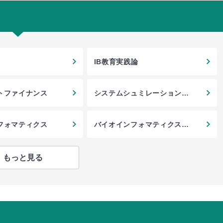
IB教育実践論
トファイナンス
システムシュミレーション工
学
フォマティクス
バイオインフォマティクス特
論
もっと見る