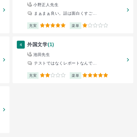
小野正人先生
まぁまぁ良い。話は面白くすご...
充実
楽単
5
1
4
外国文学
(1)
池田先生
テストではなくレポートなんで...
充実
楽単
2
5