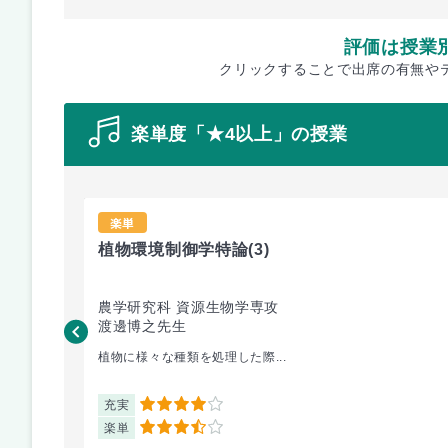
評価は授業
クリックすることで出席の有無や
楽単度「★4以上」の授業
楽単
植物環境制御学特論
(3)
農学研究科 資源生物学専攻
渡邊博之先生
植物に様々な種類を処理した際...
充実
4
楽単
3.5