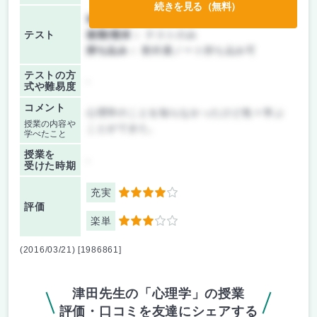
続きを見る（無料）
前期/中間：
テストのみ
テスト
後期/期末：
テストのみ
持ち込み：
教科書ノート持ち込み可
テストの方
-
式や難易度
コメント
心理学のことを知らなかったけど色々学ぶ
授業の内容や
ことができた。
学べたこと
授業を
-
受けた時期
充実
4
評価
楽単
3
(2016/03/21) [1986861]
津田先生の「心理学」の授業
評価・口コミを友達にシェアする