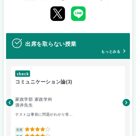
出席を取らない授業
もっとみる
check
ch
コミュニケーション論
(3)
マ
家政学部 家政学科
家
酒井先生
村
テストは事前に問題がわかり答...
楽
4
充実
充