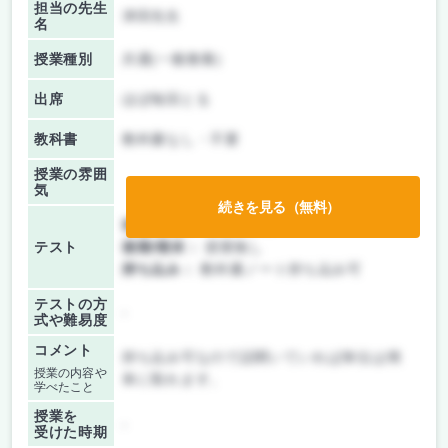
担当の先生
津田先生
名
授業種別
共通(一般教養)
出席
ほぼ毎回とる
教科書
教科書なし・不要
授業の雰囲
気
続きを見る（無料）
前期/中間：
テストのみ
テスト
後期/期末：
授業無し
持ち込み：
教科書ノート持ち込み可
テストの方
-
式や難易度
コメント
持ち込み可なので話聞いていれば単位は簡
授業の内容や
単に取れます。
学べたこと
授業を
-
受けた時期