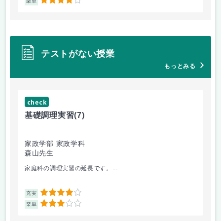
4
楽単
楽
テストがない授業
もっとみる
check
ch
基礎調理実習
(7)
基
家政学部 家政学科
家
森山先生
森
家庭科の調理実習の延長です。...
切
4
充実
充
3
楽単
楽