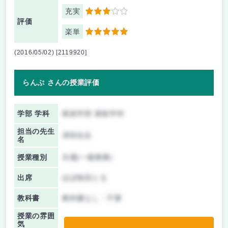
充実
3
評価
楽単
5
(2016/05/02) [2119920]
らんぷ さんの授業評価
学部 学科
家政学部 家政学科
担当の先生
津田先生
名
授業種別
共通(一般教養)
出席
ほぼ毎回とる
教科書
教科書なし・不要
授業の雰囲
気