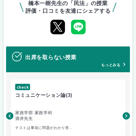
橋本一樹先生の「民法」の授業
評価・口コミを友達にシェアする
出席を取らない授業
もっとみる
check
ch
コミュニケーション論
(3)
マ
家政学部 家政学科
家
酒井先生
村
テストは事前に問題がわかり答...
楽