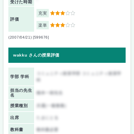
受けた時期
充実
3
評価
楽単
3
(2007/04/21) [599676]
wakku さんの授業評価
コミュニティ政策学部 コミュニティ政策学
学部 学科
科
担当の先生
橋本一樹先生
名
授業種別
共通(一般教養)
出席
たまにとる
教科書
教科書必要