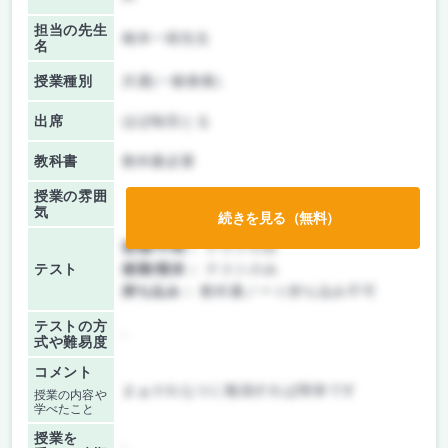
担当の先生
橋本一樹先生
名
授業種別
共通(一般教養)
出席
ほぼ毎回とる
教科書
教科書必要
授業の雰囲
気
続きを見る（無料）
前期/中間：
テストのみ
テスト
後期/期末：
テストのみ
持ち込み：
教科書ノート持ち込み不可
テストの方
-
式や難易度
コメント
まぁそれなりに勉強すれば簡単です
授業の内容や
学べたこと
授業を
-