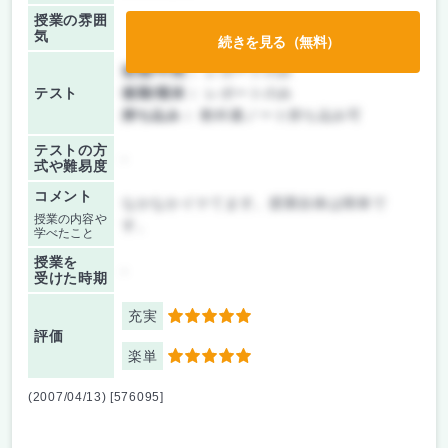
授業の雰囲
気
続きを見る（無料）
前期/中間：
レポートのみ
テスト
後期/期末：
レポートのみ
持ち込み：
教科書ノート持ち込み可
テストの方
-
式や難易度
コメント
なかなかイケてます。授業自体は簡単で
授業の内容や
す。
学べたこと
授業を
-
受けた時期
充実
5
評価
楽単
5
(2007/04/13) [576095]