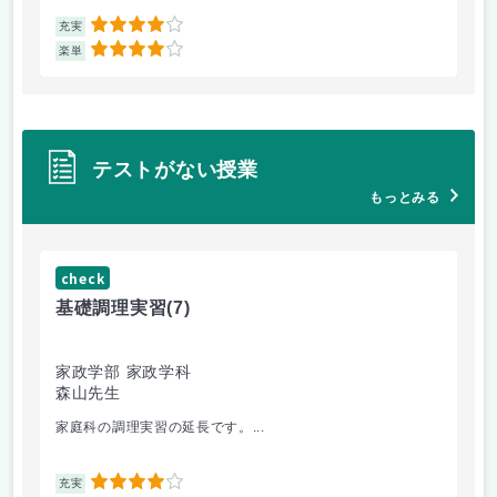
4
充実
充
4
楽単
楽
テストがない授業
もっとみる
check
ch
基礎調理実習
(7)
基
家政学部 家政学科
家
森山先生
森
家庭科の調理実習の延長です。...
切
4
充実
充