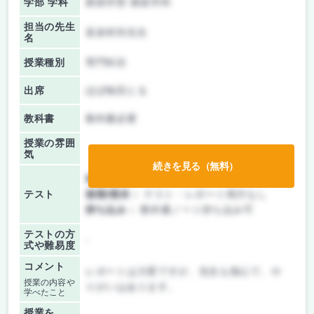
学部 学科
家政学部 家政学科
担当の先生
喜多村尚先生
名
授業種別
専門科目
出席
ほぼ毎回とる
教科書
教科書必要
授業の雰囲
気
続きを見る（無料）
前期/中間：
レポートのみ
テスト
後期/期末：
テスト・レポート両方なし
持ち込み：
教科書ノート持ち込み可
テストの方
-
式や難易度
コメント
レポートは大変ですが、先生も熱心で、や
授業の内容や
りがいはあります。
学べたこと
授業を