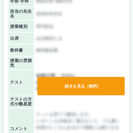
学部 学科
家政学部 家政学科
担当の先生
喜多村尚先生
名
授業種別
専門科目
出席
ほぼ毎回とる
教科書
教科書必要
授業の雰囲
気
前期/中間：
授業無し
テスト
後期/期末：
テストのみ
続きを見る（無料）
持ち込み：
教科書ノート持ち込み可
テストの方
-
式や難易度
ラットを育てて解剖します。
レポートも50枚近く書きました。でも書く
内容がたくさんあるので枚数には困りませ
コメント