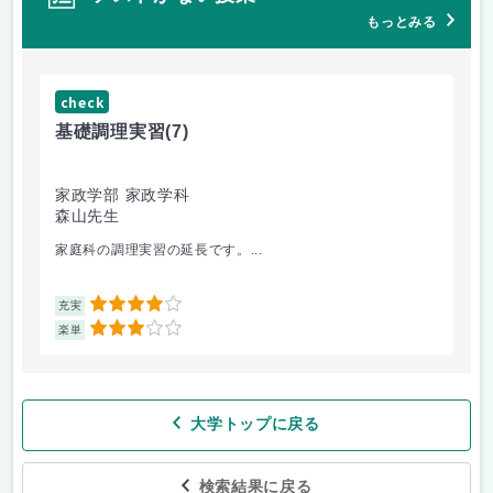
もっとみる
check
ch
基礎調理実習
(7)
基
家政学部 家政学科
家
森山先生
森
家庭科の調理実習の延長です。...
切
4
充実
充
3
楽単
楽
大学トップに戻る
検索結果に戻る