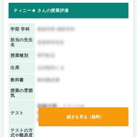
ティニー★ さんの授業評価
学部 学科
家政学部 家政学科
担当の先生
喜多村尚先生
名
授業種別
専門科目
出席
ほぼ毎回とる
教科書
教科書必要
授業の雰囲
気
前期/中間：
テストのみ
テスト
後期/期末：
授業無し
続きを見る（無料）
持ち込み：
教科書ノート持ち込み可
テストの方
-
式や難易度