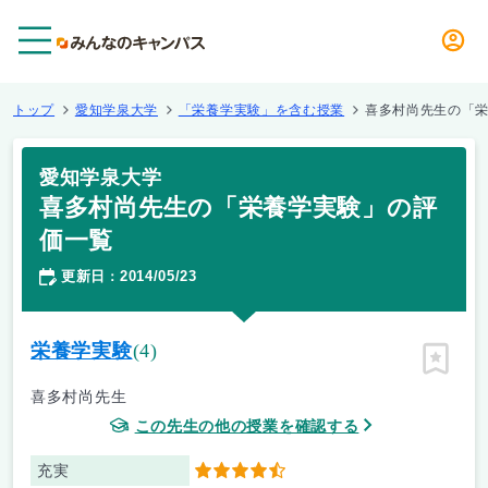
メニュー
トップ
愛知学泉大学
「栄養学実験」を含む授業
喜多村尚先生の「
愛知学泉大学
喜多村尚先生の「栄養学実験」の評
価一覧
更新日
2014/05/23
：
栄養学実験
(4)
ピン留
喜多村尚先生
この先生の他の授業を確認する
充実
4.5