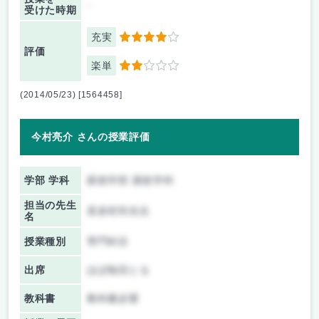
-
受けた時期
充実
4
評価
楽単
2
(2014/05/23) [1564458]
今村亮介 さんの授業評価
学部 学科
家政学部 家政学科
担当の先生
喜多村尚先生
名
授業種別
専門科目
出席
ほぼ毎回とる
教科書
教科書必要