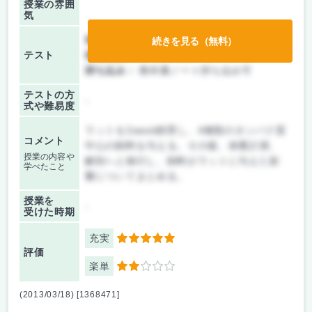
授業の雰囲
気
前期/中間：
テスト・レポート両方なし
続きを見る（無料）
テスト
後期/期末：
テストのみ
持ち込み：
教科書ノート持ち込み可
テストの方
-
式や難易度
ラットを2week飼育し、4種類のタンパク質
コメント
中心の飼料を与える。その後、体重計測、
授業の内容や
解剖へと移行し、飼料がラットに与えた影
学べたこと
響についてまとめる。
授業を
-
受けた時期
充実
5
評価
楽単
2
(2013/03/18) [1368471]