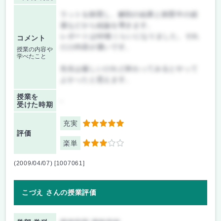
ラットを飼育し、解剖の結果と飼育中の経
過などから結論を導きます。
レポートは60枚くらいになりました。それ
コメント
だけ内容が濃いです。
授業の内容や
学べたこと
先生は厳しいけれど終わってみるとやって
よかったと思えます。
授業を
-
受けた時期
充実
5
評価
楽単
3
(2009/04/07) [1007061]
こづえ さんの授業評価