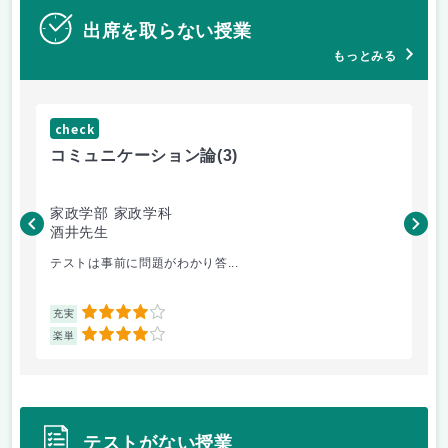
出席を取らない授業
もっとみる
check
ch
コミュニケーション論
(3)
マ
家政学部 家政学科
家
酒井先生
村
テストは事前に問題がわかり答...
楽
4
充実
充
4
楽単
楽
テストがない授業