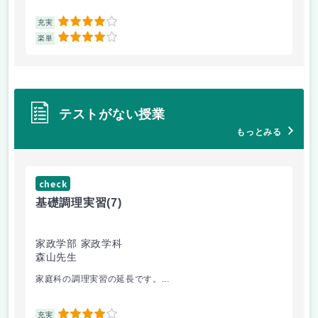
4
充実
充
4
楽単
楽
テストがない授業
もっとみる
check
ch
基礎調理実習
(7)
基
家政学部 家政学科
家
森山先生
森
家庭科の調理実習の延長です。...
切
4
充実
充