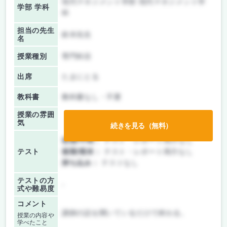
現代マネジメント学部 現代マネジメント学
学部 学科
科
担当の先生
鈴木先生
名
授業種別
専門科目
出席
たまにとる
教科書
教科書なし・不要
授業の雰囲
気
続きを見る（無料）
前期/中間：
テスト・レポート両方なし
テスト
後期/期末：
テスト・レポート両方なし
持ち込み：
テストなし
テストの方
-
式や難易度
コメント
講師の話を聞いているだけで終わる。
授業の内容や
学べたこと