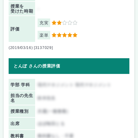
授業を
-
受けた時期
充実
2
評価
楽単
5
(2019/03/16) [3137029]
とんぼ さんの授業評価
学部 学科
現代マネジメント 現代マネジメント
担当の先生
鈴木先生
名
授業種別
共通(一般教養)
出席
ほぼ毎回とる
教科書
教科書なし・不要