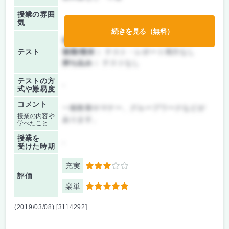
授業の雰囲
気
続きを見る（無料）
前期/中間：
テスト・レポート両方なし
テスト
後期/期末：
テスト・レポート両方なし
持ち込み：
テストなし
テストの方
-
式や難易度
コメント
一般教養やマナー、グループワークなどが
授業の内容や
あります。
学べたこと
授業を
-
受けた時期
充実
3
評価
楽単
5
(2019/03/08) [3114292]