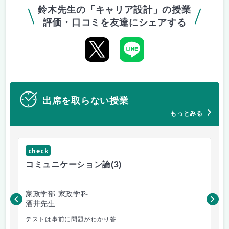
鈴木先生の「キャリア設計」の授業
評価・口コミを友達にシェアする
出席を取らない授業
もっとみる
check
ch
コミュニケーション論
(3)
マ
家政学部 家政学科
家
酒井先生
村
テストは事前に問題がわかり答...
楽