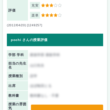
充実
3
評価
楽単
4
(2012/04/20) [1249257]
pochi さんの授業評価
学部 学科
家政学部 家政学科
担当の先生
山口先生
名
授業種別
語学
出席
ほぼ毎回とる
教科書
教科書なし・不要
授業の雰囲
気