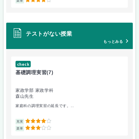
4
楽単
楽
テストがない授業
もっとみる
check
ch
基礎調理実習
(7)
基
家政学部 家政学科
家
森山先生
森
家庭科の調理実習の延長です。...
切
4
充実
充
3
楽単
楽