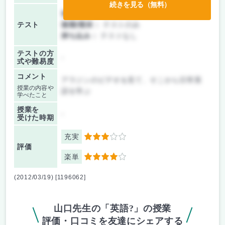
続きを見る（無料）
前期/中間：
テストのみ
テスト
後期/期末：
テストのみ
持ち込み：
テストなし
テストの方
-
式や難易度
コメント
アラジンのビデオを見て、そこから日常英
授業の内容や
語を学ぶ
学べたこと
授業を
-
受けた時期
充実
3
評価
楽単
4
(2012/03/19) [1196062]
山口先生の「英語?」の授業
評価・口コミを友達にシェアする