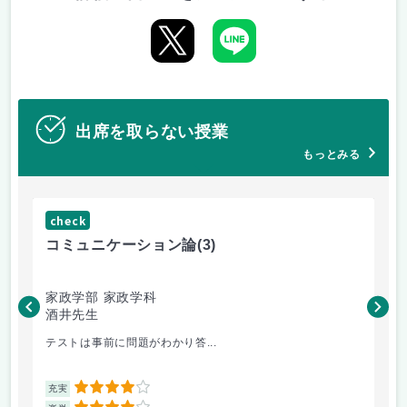
出席を取らない授業
もっとみる
check
ch
コミュニケーション論
(3)
マ
家政学部 家政学科
家
酒井先生
村
テストは事前に問題がわかり答...
楽
4
充実
充