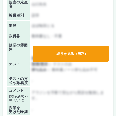
担当の先生
山口先生
名
授業種別
語学
出席
ほぼ毎回とる
教科書
教科書なし・不要
授業の雰囲
気
続きを見る（無料）
前期/中間：
授業無し
テスト
後期/期末：
テストのみ
持ち込み：
教科書ノート持ち込み不可
テストの方
-
式や難易度
コメント
アラジンを字幕で見ながら英語を勉強しま
授業の内容や
す。
学べたこと
授業を
-
受けた時期