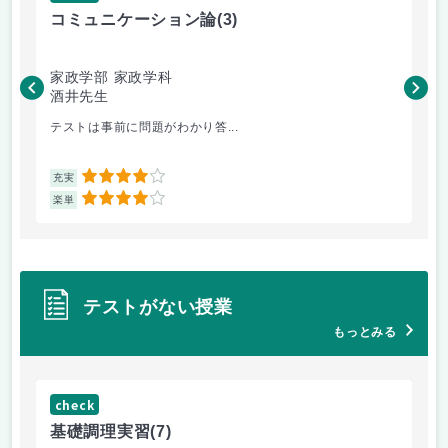
コミュニケーション論
(3)
マ
家政学部 家政学科
家
酒井先生
村
テストは事前に問題がわかり答...
楽
4
充実
充
4
楽単
楽
テストがない授業
もっとみる
check
ch
基礎調理実習
(7)
基