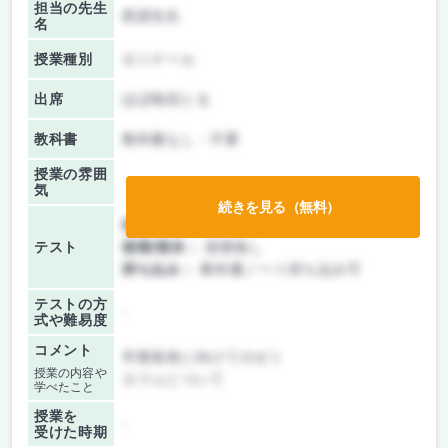
担当の先生
西原先生
名
授業種別
ゼミナール
出席
ほぼ毎回とる
教科書
教科書なし・不要
授業の雰囲
気
続きを見る（無料）
前期/中間：
授業無し
テスト
後期/期末：
授業無し
持ち込み：
教科書ノート持ち込み可
テストの方
-
式や難易度
コメント
卒業発表に向けてのゼミ
授業の内容や
カフェについて
学べたこと
授業を
-
受けた時期