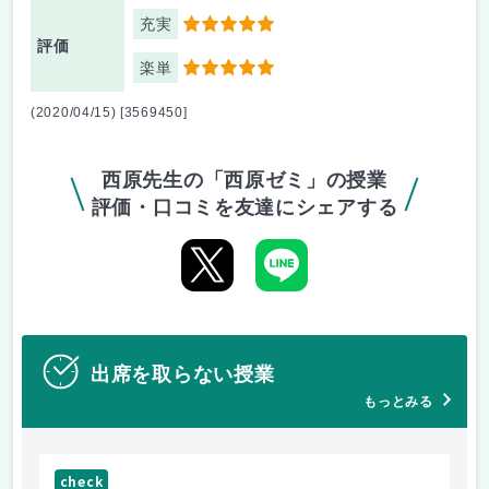
充実
5
評価
楽単
5
(2020/04/15) [3569450]
西原先生の「西原ゼミ」の授業
評価・口コミを友達にシェアする
出席を取らない授業
もっとみる
check
ch