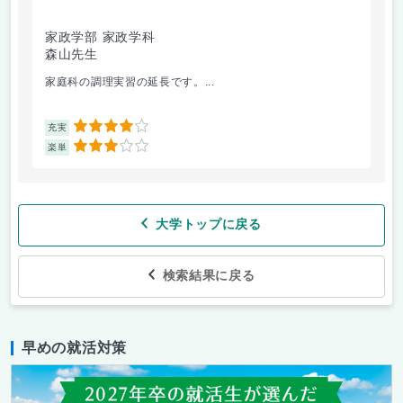
家政学部 家政学科
家
森山先生
森
家庭科の調理実習の延長です。...
切
4
充実
充
3
楽単
楽
大学トップに戻る
検索結果に戻る
早めの就活対策