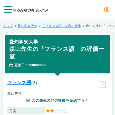
メニュー
トップ
愛知学泉大学
「フランス語」を含む授業
森山先生の「フラ
愛知学泉大学
森山先生の「フランス語」の評価一
覧
更新日
2008/05/08
：
フランス語
(2)
ピン留
森山先生
この先生の他の授業を確認する
充実
2