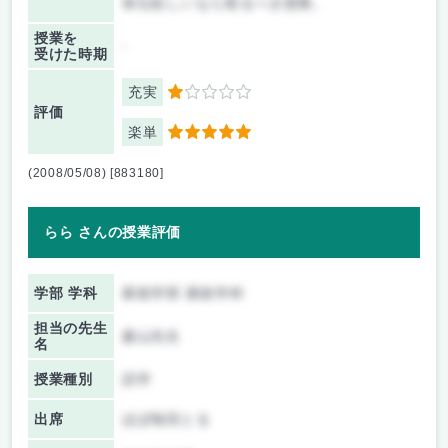
単位欲しいなら取るべき授業。
授業を
-
受けた時期
充実
1
評価
楽単
5
(2008/05/08) [883180]
らら さんの授業評価
学部 学科
家政学部 家政学科
担当の先生
森山先生
名
授業種別
語学
出席
ほぼ毎回とる