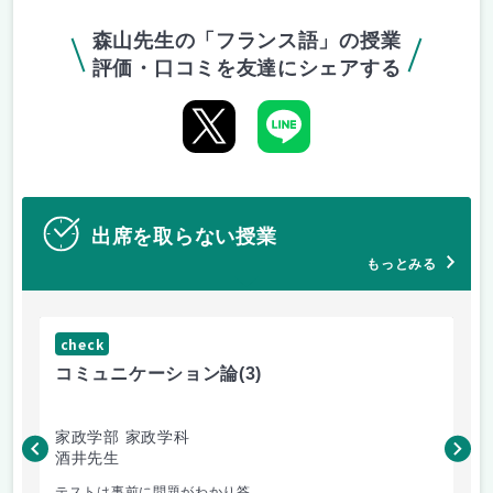
森山先生の「フランス語」の授業
評価・口コミを友達にシェアする
出席を取らない授業
もっとみる
check
ch
コミュニケーション論
(3)
マ
家政学部 家政学科
家
酒井先生
村
テストは事前に問題がわかり答...
楽