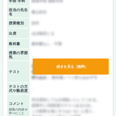
学部 学科
家政学部 家政学科
担当の先生
森山先生
名
授業種別
語学
出席
ほぼ毎回とる
教科書
教科書なし・不要
授業の雰囲
気
前期/中間：
テストのみ
続きを見る（無料）
テスト
後期/期末：
テストのみ
持ち込み：
教科書ノート持ち込み不可
テストの方
-
式や難易度
何分遅刻しても出席扱いにしてくれる。
コメント
授業中に3回程度小テストあるのみ。
授業の内容や
この授業を落とす人はいないと思う。
学べたこと