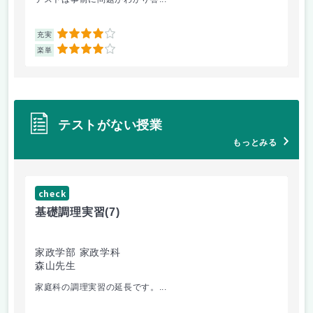
4
充実
充
4
楽単
楽
テストがない授業
もっとみる
check
ch
基礎調理実習
(7)
基
家政学部 家政学科
家
森山先生
森
家庭科の調理実習の延長です。...
切