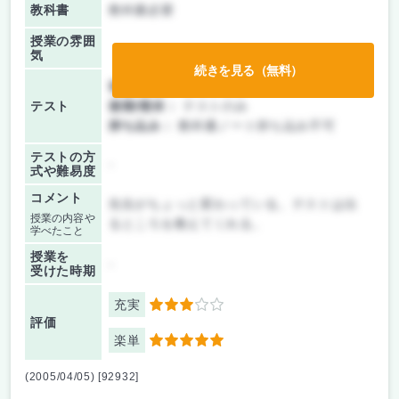
教科書
教科書必要
授業の雰囲
気
続きを見る（無料）
前期/中間：
テストのみ
テスト
後期/期末：
テストのみ
持ち込み：
教科書ノート持ち込み不可
テストの方
-
式や難易度
コメント
先生がちょっと変わっている。テストは出
授業の内容や
るところを教えてくれる。
学べたこと
授業を
-
受けた時期
充実
3
評価
楽単
5
(2005/04/05) [92932]