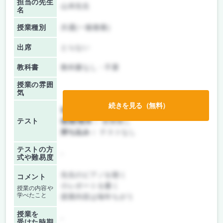
担当の先生
山本先生
名
授業種別
共通(一般教養)
出席
とらない
教科書
教科書なし・不要
授業の雰囲
気
続きを見る（無料）
前期/中間：
レポートのみ
テスト
後期/期末：
授業無し
持ち込み：
テストなし
テストの方
-
式や難易度
先生のピアノを聴く
コメント
小レポートを書く
授業の内容や
学べたこと
授業内容は毎年ちがう
授業を
-
受けた時期