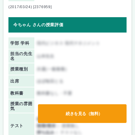
(2017/03/24) [2376959]
今ちゃん さんの授業評価
学部 学科
現代ビジネス 現代マネジメント
担当の先生
山本先生
名
授業種別
共通(一般教養)
出席
ほぼ毎回とる
教科書
教科書なし・不要
授業の雰囲
気
続きを見る（無料）
前期/中間：
レポートのみ
テスト
後期/期末：
授業無し
持ち込み：
テストなし