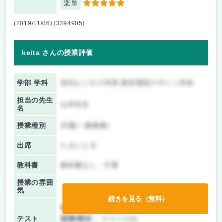
楽単
5
(2019/11/06) [3394905]
keita さんの授業評価
学部 学科
現代ビジネス学部 都市環境デザイン学科
担当の先生
山本先生
名
授業種別
共通(一般教養)
出席
たまにとる
教科書
教科書なし・不要
授業の雰囲
気
続きを見る（無料）
前期/中間：
テストのみ
テスト
後期/期末：
テストのみ