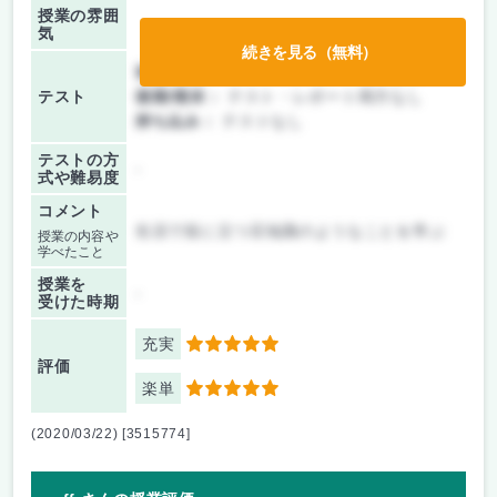
授業の雰囲
気
続きを見る（無料）
前期/中間：
テスト・レポート両方なし
テスト
後期/期末：
テスト・レポート両方なし
持ち込み：
テストなし
テストの方
-
式や難易度
コメント
生活で役に立つ豆知識のようなことを学ぶ
授業の内容や
学べたこと
授業を
-
受けた時期
充実
5
評価
楽単
5
(2020/03/22) [3515774]