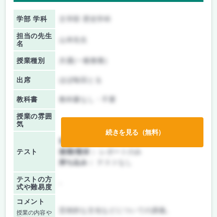
学部 学科
文学部 歴史学科
担当の先生
山本先生
名
授業種別
共通(一般教養)
出席
ほぼ毎回とる
教科書
教科書なし・不要
授業の雰囲
気
続きを見る（無料）
前期/中間：
レポートのみ
テスト
後期/期末：
レポートのみ
持ち込み：
テストなし
テストの方
-
式や難易度
コメント
芸術的な文化などについての講義。
授業の内容や