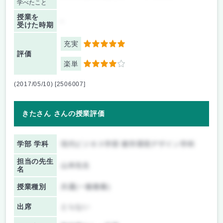
学べたこと
授業を
-
受けた時期
充実
5
評価
楽単
4
(2017/05/10) [2506007]
きたさん さんの授業評価
学部 学科
現代ビジネス学部 都市環境デザイン学科
担当の先生
山本先生
名
授業種別
共通(一般教養)
出席
とらない