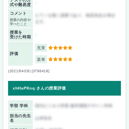
テストの方
-
式や難易度
コメント
ピアノを聴く授業であり、毎回先生が弾き
授業の内容や
ます。
学べたこと
授業を
-
受けた時期
充実
5
評価
楽単
5
(2021/04/28) [3796418]
xhHaPKnq さんの授業評価
学部 学科
現代ビジネス学部 都市環境デザイン学科
担当の先生
山本先生
名