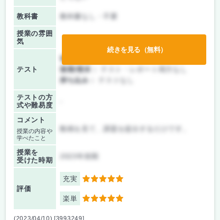
教科書
教科書なし・不要
授業の雰囲
気
続きを見る（無料）
前期/中間：
テスト・レポート両方なし
テスト
後期/期末：
テスト・レポート両方なし
持ち込み：
テストなし
テストの方
-
式や難易度
コメント
動画を見て、課題を提出するだけです。
授業の内容や
学べたこと
授業を
2023年前期
受けた時期
充実
5
評価
楽単
5
(2023/04/10) [3993249]