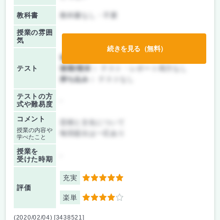
教科書
教科書なし・不要
授業の雰囲
気
続きを見る（無料）
前期/中間：
テスト・レポート両方なし
テスト
後期/期末：
テスト・レポート両方なし
持ち込み：
テストなし
テストの方
-
式や難易度
コメント
芸樹と文化について
授業の内容や
毎回提出は一応あり
学べたこと
授業を
-
受けた時期
充実
5
評価
楽単
4
(2020/02/04) [3438521]