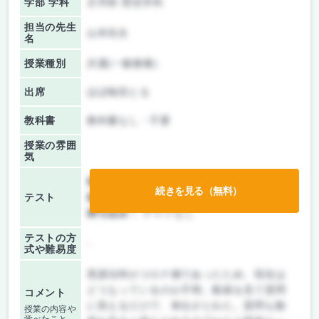
学部 学科
文学部 歴史学科
担当の先生
山本先生
名
授業種別
共通(一般教養)
出席
ほぼ毎回とる
教科書
教科書なし・不要
授業の雰囲
気
前期/中間：
テスト・レポート両方なし
続きを見る（無料）
テスト
後期/期末：
テスト・レポート両方なし
持ち込み：
テストなし
テストの方
-
式や難易度
受講当時がコロナ禍であったため、現在は
どうなっているのか不明。動画を見て質問
コメント
に答えるだけで、単位がとれた。質問も動
授業の内容や