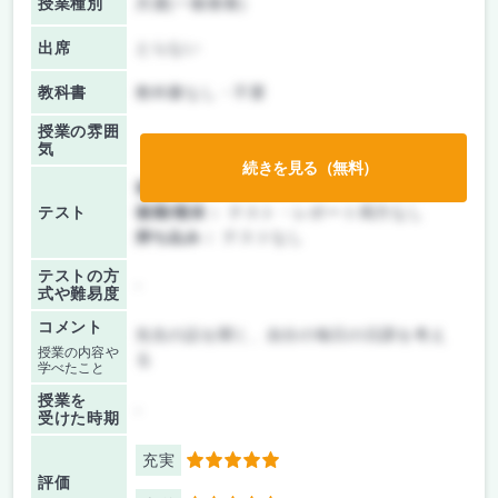
授業種別
共通(一般教養)
出席
とらない
教科書
教科書なし・不要
授業の雰囲
気
続きを見る（無料）
前期/中間：
テスト・レポート両方なし
テスト
後期/期末：
テスト・レポート両方なし
持ち込み：
テストなし
テストの方
-
式や難易度
コメント
先生の話を聞く、自分の毎日の日課を考え
授業の内容や
る
学べたこと
授業を
-
受けた時期
充実
5
評価