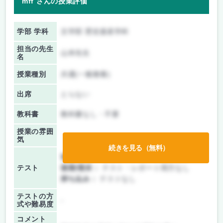
mff さんの授業評価
学部 学科
文学部 歴史遺産学科
担当の先生
山本先生
名
授業種別
共通(一般教養)
出席
とらない
教科書
教科書なし・不要
授業の雰囲
気
続きを見る（無料）
前期/中間：
テスト・レポート両方なし
テスト
後期/期末：
テスト・レポート両方なし
持ち込み：
テストなし
テストの方
-
式や難易度
コメント