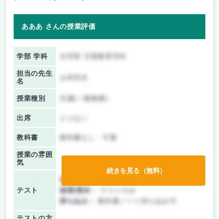
あああ さんの授業評価
学部 学科
文学部 児童教育学科
担当の先生
山本先生
名
授業種別
共通(一般教養)
出席
とらない
教科書
教科書なし・不要
授業の雰囲
気
続きを見る（無料）
前期/中間：
テストのみ
テスト
後期/期末：
テストのみ
持ち込み：
教科書ノート持ち込み可
テストの方