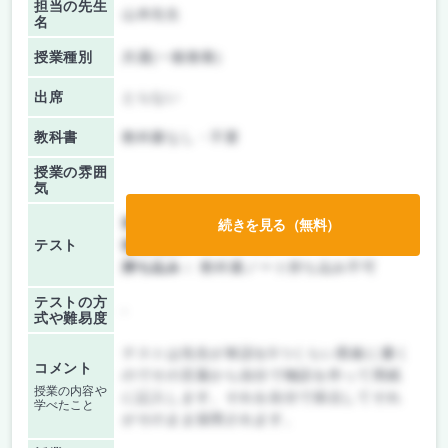
担当の先生
山本先生
名
授業種別
共通(一般教養)
出席
とらない
教科書
教科書なし・不要
授業の雰囲
気
前期/中間：
テストのみ
続きを見る（無料）
テスト
後期/期末：
テストのみ
持ち込み：
教科書ノート持ち込み不可
テストの方
-
式や難易度
テストは先生が単語を5つくらい黒板に書く
コメント
のでその言葉から自分で物語を作って用紙
授業の内容や
に記入します。それを自分で採点してそれ
学べたこと
がそのまま採用されます。