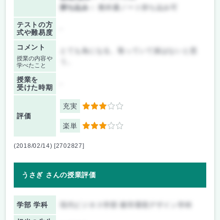
持ち込み：
教科書ノート持ち込み可
テストの方
-
式や難易度
コメント
とても為になる。取っていて損はないと思
授業の内容や
う。
学べたこと
授業を
-
受けた時期
充実
3
評価
楽単
3
(2018/02/14) [2702827]
うさぎ さんの授業評価
学部 学科
現代ビジネス学部 都市環境デザイン学科