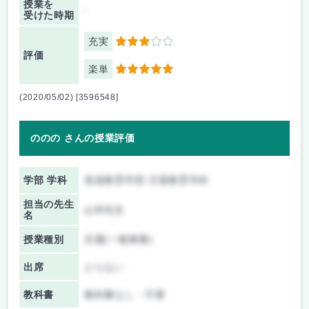
授業を
-
受けた時期
充実
3
評価
楽単
5
(2020/05/02) [3596548]
ののの さんの授業評価
学部 学科
発達教育学部 児童教育学科
担当の先生
山本先生
名
授業種別
共通(一般教養)
出席
とらない
教科書
教科書なし・不要