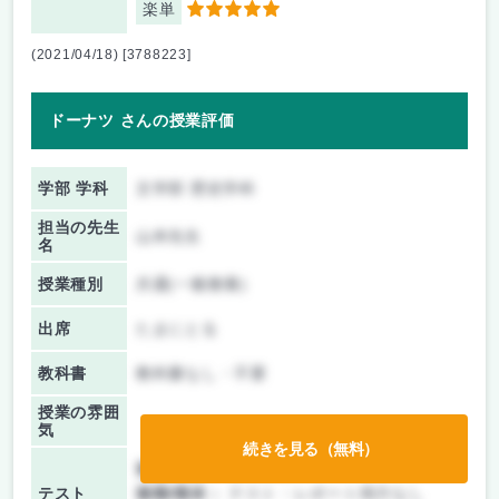
楽単
5
(2021/04/18) [3788223]
ドーナツ さんの授業評価
学部 学科
文学部 歴史学科
担当の先生
山本先生
名
授業種別
共通(一般教養)
出席
たまにとる
教科書
教科書なし・不要
授業の雰囲
気
続きを見る（無料）
前期/中間：
授業無し
テスト
後期/期末：
テスト・レポート両方なし