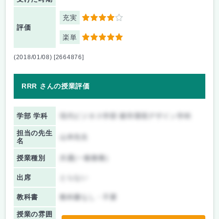
充実
4
評価
楽単
5
(2018/01/08) [2664876]
RRR さんの授業評価
学部 学科
現代ビジネス学部 都市環境デザイン学科
担当の先生
山本先生
名
授業種別
共通(一般教養)
出席
とらない
教科書
教科書なし・不要
授業の雰囲