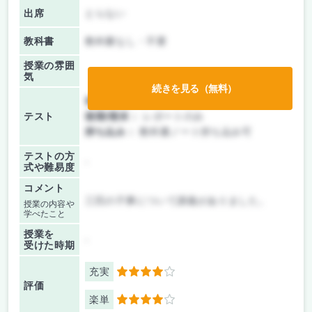
出席
とらない
教科書
教科書なし・不要
授業の雰囲
気
続きを見る（無料）
前期/中間：
レポートのみ
テスト
後期/期末：
レポートのみ
持ち込み：
教科書ノート持ち込み可
テストの方
-
式や難易度
コメント
三匹の子豚について講義がありました。
授業の内容や
学べたこと
授業を
-
受けた時期
充実
4
評価
楽単
4