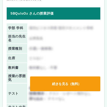
5BQulcOz さんの授業評価
学部 学科
現代ビジネス学部 現代マネジメント学科
担当の先生
山本先生
名
授業種別
共通(一般教養)
出席
とらない
教科書
教科書なし・不要
授業の雰囲
気
続きを見る（無料）
前期/中間：
レポートのみ
テスト
後期/期末：
テスト・レポート両方なし
持ち込み：
テストなし