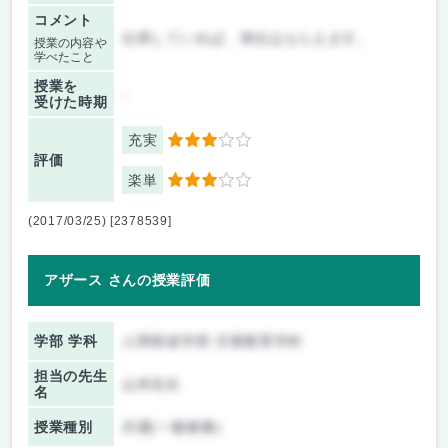
コメント
出席していれば、単位はもらえます。
授業の内容や
学べたこと
授業を
-
受けた時期
充実
3
評価
楽単
3
(2017/03/25) [2378539]
アザース さんの授業評価
学部 学科
人間発達学部 児童教育学科
担当の先生
山本先生
名
授業種別
共通(一般教養)