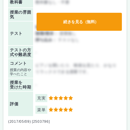
教科書
教科書なし・不要
授業の雰囲
気
続きを見る（無料）
前期/中間：
テスト・レポート両方なし
テスト
後期/期末：
授業無し
持ち込み：
テストなし
テストの方
-
式や難易度
コメント
ピアノを聞いたり、映画を見たり、かなり
授業の内容や
リラックスできる授業です。
学べたこと
授業を
-
受けた時期
充実
5
評価
楽単
5
(2017/05/09) [2503796]