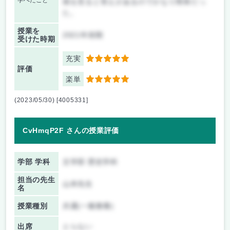
学べたこと
画を見ると答えがあるのでかなり簡単だっ
た。
授業を
2021年前期
受けた時期
充実
5
評価
楽単
5
(2023/05/30) [4005331]
CvHmqP2F さんの授業評価
学部 学科
文学部 歴史学科
担当の先生
山本先生
名
授業種別
共通(一般教養)
出席
とらない