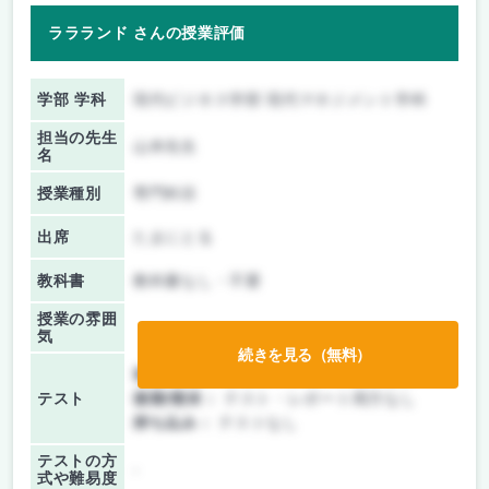
ララランド さんの授業評価
学部 学科
現代ビジネス学部 現代マネジメント学科
担当の先生
山本先生
名
授業種別
専門科目
出席
たまにとる
教科書
教科書なし・不要
授業の雰囲
気
続きを見る（無料）
前期/中間：
テスト・レポート両方なし
テスト
後期/期末：
テスト・レポート両方なし
持ち込み：
テストなし
テストの方
-
式や難易度