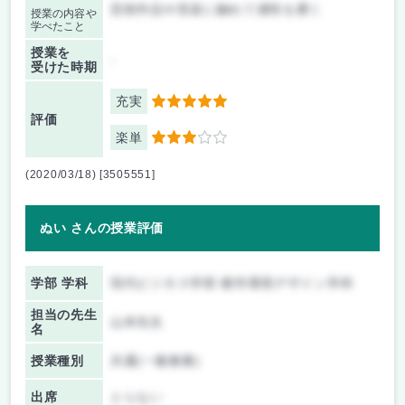
芸術作品や音楽に触れて感性を磨く
授業の内容や
学べたこと
授業を
-
受けた時期
充実
5
評価
楽単
3
(2020/03/18) [3505551]
ぬい さんの授業評価
学部 学科
現代ビジネス学部 都市環境デザイン学科
担当の先生
山本先生
名
授業種別
共通(一般教養)
出席
とらない