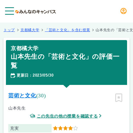
メニュー
トップ
京都橘大学
「芸術と文化」を含む授業
山本先生の「芸術と
京都橘大学
山本先生の「芸術と文化」の評価一
覧
更新日
2023/05/30
：
芸術と文化
(30)
ピン留
山本先生
この先生の他の授業を確認する
充実
4