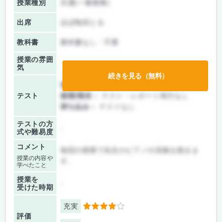
授業種別
共通(一般教養)
出席
ほぼ毎回とる
教科書
教科書なし・不要
授業の雰囲
気
続きを見る（無料）
前期/中間：
テスト・レポート両方なし
テスト
後期/期末：
テスト・レポート両方なし
持ち込み：
テストなし
テストの方
-
式や難易度
コメント
毎回の授業で先生のピアノの演奏を聴きま
授業の内容や
す。
学べたこと
授業を
-
受けた時期
充実
4
評価