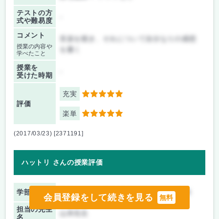
テストの方
-
式や難易度
コメント
音楽を聴き、それについて自分なりの感想
授業の内容や
を書く
学べたこと
授業を
-
受けた時期
充実
5
評価
楽単
5
(2017/03/23) [2371191]
ハットリ さんの授業評価
学部 学科
現代ビジネス学部 現代マネジメント学科
会員登録をして続きを見る
無料
担当の先生
山本先生
名