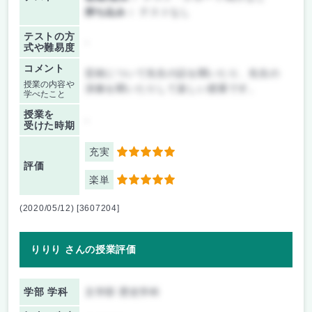
持ち込み：
テストなし
テストの方
-
式や難易度
コメント
芸術について先生の話を聞いたり、先生の
授業の内容や
演奏を聞いたりして楽しい授業です。
学べたこと
授業を
-
受けた時期
充実
5
評価
楽単
5
(2020/05/12) [3607204]
りりり さんの授業評価
学部 学科
文学部 歴史学科