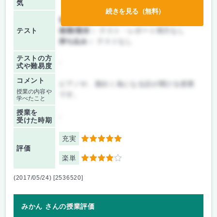
気
続きを見る（無料）
前期/中間：
テスト・レポート両方なし
テスト
後期/期末：
テスト・レポート両方なし
持ち込み：
テストなし
テストの方
-
式や難易度
コメント
ピアノや、面白く為になる話が聞ける授業
授業の内容や
です。
学べたこと
授業を
-
受けた時期
充実
5
評価
楽単
4
(2017/05/24) [2536520]
みかん さんの授業評価