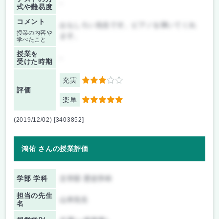
-
式や難易度
コメント
おもしろい先生です。ピアノを弾いてくれ
授業の内容や
ます。
学べたこと
授業を
-
受けた時期
充実
3
評価
楽単
5
(2019/12/02) [3403852]
鴻佑 さんの授業評価
学部 学科
文学部 歴史学科
担当の先生
山本先生
名