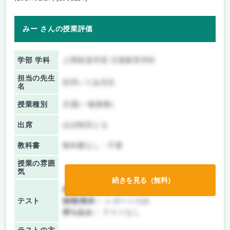
みー さんの授業評価
学部 学科
人間発達学部 児童教育学科
担当の先生
松田いりあ先生
名
授業種別
共通(一般教養)
出席
ほぼ毎回とる
教科書
教科書なし・不要
授業の雰囲
気
続きを見る（無料）
前期/中間：
レポートのみ
テスト
後期/期末：
レポートのみ
持ち込み：
テストなし