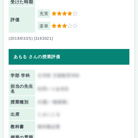
受けた時期
充実
4
評価
楽単
3
(2019/03/25) [3163021]
あもる さんの授業評価
学部 学科
文学部 児童教育学科
担当の先生
松田いりあ先生
名
授業種別
共通(一般教養)
出席
たまにとる
教科書
教科書必要
授業の雰囲