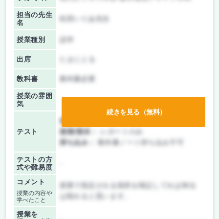
担当の先生
松田いりあ先生
名
授業種別
語学
出席
たまにとる
教科書
教科書必要
授業の雰囲
気
続きを見る（無料）
前期/中間：
レポートのみ
テスト
後期/期末：
レポートのみ
持ち込み：
教科書ノート持ち込み不可
テストの方
-
式や難易度
コメント
授業で指定される箇所を暗記してれば単位
授業の内容や
は取れると思います。
学べたこと
授業を
-