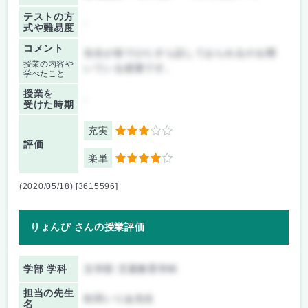
テストの方
-
式や難易度
コメント
先生が前でひたすら話しておられるのを聞
授業の内容や
いている授業です。
学べたこと
授業を
-
受けた時期
充実
3
評価
楽単
4
(2020/05/18) [3615596]
りょんぴ さんの授業評価
学部 学科
文学部 児童教育学科
担当の先生
松田いりあ先生
名