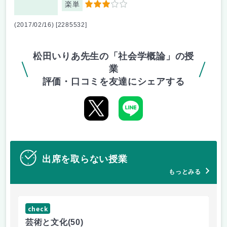
楽単
3
(2017/02/16) [2285532]
松田いりあ先生の「社会学概論」の授
業
評価・口コミを友達にシェアする
出席を取らない授業
もっとみる
check
ch
芸術と文化
(50)
芸