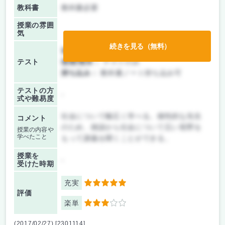
教科書
教科書必要
授業の雰囲
気
続きを見る（無料）
前期/中間：
テストのみ
テスト
後期/期末：
テストのみ
持ち込み：
教科書ノート持ち込み可
テストの方
-
式や難易度
社会について幅広く学べる。個性的な先生
コメント
のため、雑談から社会について広い視野を
授業の内容や
学べたこと
もって講義を聞くことができる。
授業を
-
受けた時期
充実
5
評価
楽単
3
(2017/02/27) [2301114]