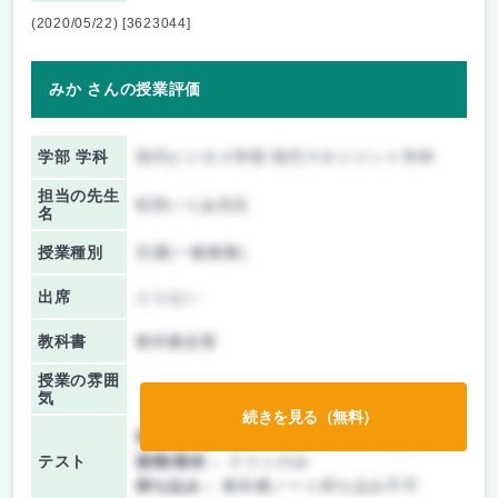
(2020/05/22) [3623044]
みか さんの授業評価
学部 学科
現代ビジネス学部 現代マネジメント学科
担当の先生
松田いりあ先生
名
授業種別
共通(一般教養)
出席
とらない
教科書
教科書必要
授業の雰囲
気
続きを見る（無料）
前期/中間：
テスト・レポート両方なし
テスト
後期/期末：
テストのみ
持ち込み：
教科書ノート持ち込み不可