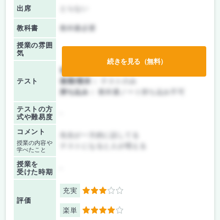
出席
とらない
教科書
教科書必要
授業の雰囲
気
続きを見る（無料）
前期/中間：
テストのみ
テスト
後期/期末：
テストのみ
持ち込み：
教科書ノート持ち込み不可
テストの方
-
式や難易度
コメント
先生が一方的に話してる
授業の内容や
テストになると人が増える
学べたこと
授業を
-
受けた時期
充実
3
評価
楽単
4