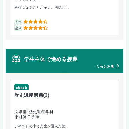
勉強になることが多い。興味が...
と
4.5
充実
充
4.5
楽単
楽
学生主体で進める授業
もっとみる
check
ch
歴史遺産演習
(3)
キ
文学部 歴史遺産学科
文
小林裕子先生
南
テキストの中で先生が選んだ箇...
実