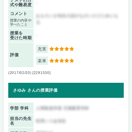
テストの方
-
式や難易度
コメント
おもろいが先生の話がながいけどためにな
授業の内容や
る
学べたこと
授業を
-
受けた時期
充実
5
評価
楽単
5
(2017/02/20) [2291530]
さゆみ さんの授業評価
学部 学科
人間発達学部 児童教育学科
担当の先生
松田いりあ先生
名