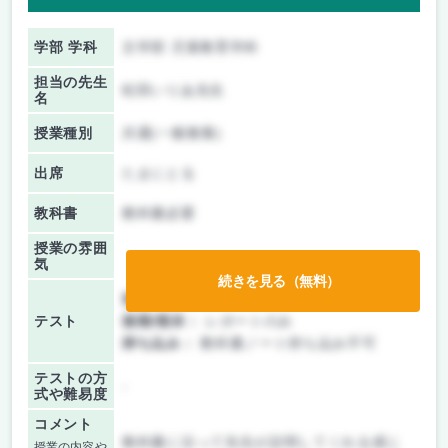
学部 学科
文学部 児童教育学科
担当の先生
松田いりあ先生
名
授業種別
共通(一般教養)
出席
たまにとる
教科書
教科書必要
授業の雰囲
気
続きを見る（無料）
前期/中間：
レポートのみ
テスト
後期/期末：
レポートのみ
持ち込み：
教科書ノート持ち込み不可
テストの方
-
式や難易度
コメント
教科書に沿って先生が説明してくれる感じ
授業の内容や