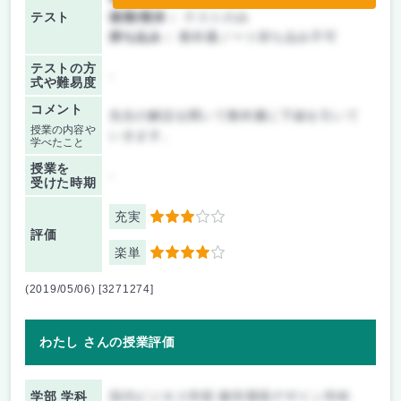
テスト
後期/期末：
テストのみ
持ち込み：
教科書ノート持ち込み不可
テストの方
-
式や難易度
コメント
先生の解説を聞いて教科書に下線を引いて
授業の内容や
いきます。
学べたこと
授業を
-
受けた時期
充実
3
評価
楽単
4
(2019/05/06) [3271274]
わたし さんの授業評価
学部 学科
現代ビジネス学部 都市環境デザイン学科