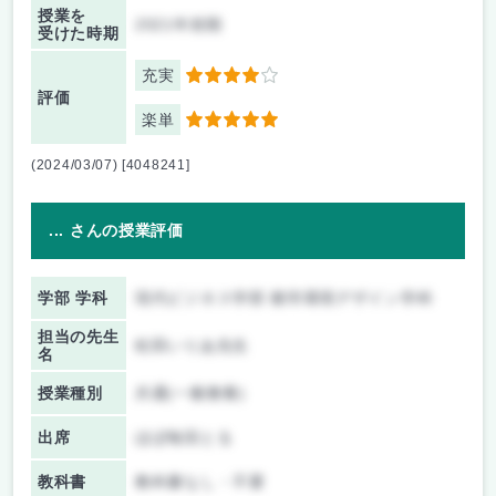
授業を
2021年前期
受けた時期
充実
4
評価
楽単
5
(2024/03/07) [4048241]
... さんの授業評価
学部 学科
現代ビジネス学部 都市環境デザイン学科
担当の先生
松田いりあ先生
名
授業種別
共通(一般教養)
出席
ほぼ毎回とる
教科書
教科書なし・不要