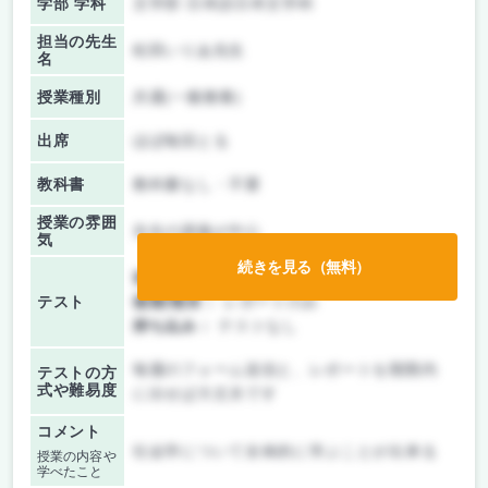
学部 学科
文学部 日本語日本文学科
担当の先生
松田いりあ先生
名
授業種別
共通(一般教養)
出席
ほぼ毎回とる
教科書
教科書なし・不要
授業の雰囲
先生の講義が中心
気
続きを見る（無料）
前期/中間：
テスト・レポート両方なし
テスト
後期/期末：
レポートのみ
持ち込み：
テストなし
毎週のフォーム送信と、レポートを期限内
テストの方
式や難易度
に出せば大丈夫です
コメント
社会学について全体的に学ぶことが出来る
授業の内容や
学べたこと