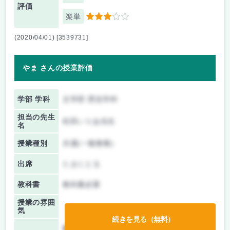
評価
楽単
3
(2020/04/01) [3539731]
やま さんの授業評価
学部 学科
文学部 歴史学科
担当の先生
松田いりあ先生
名
授業種別
共通(一般教養)
出席
たまにとる
教科書
教科書必要
授業の雰囲
気
続きを見る（無料）
前期/中間：
テストのみ