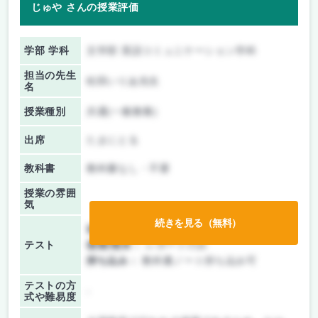
じゅや さんの授業評価
学部 学科
文学部 英語コミュニケーション学科
担当の先生
松田いりあ先生
名
授業種別
共通(一般教養)
出席
たまにとる
教科書
教科書なし・不要
授業の雰囲
気
続きを見る（無料）
前期/中間：
レポートのみ
テスト
後期/期末：
レポートのみ
持ち込み：
教科書ノート持ち込み可
テストの方
-
式や難易度