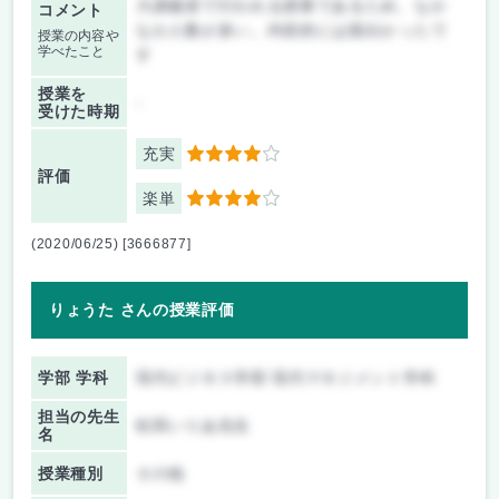
大講義室で行われる授業であるため、なか
コメント
なか人数が多い。内容的には面白かったで
授業の内容や
学べたこと
す
授業を
-
受けた時期
充実
4
評価
楽単
4
(2020/06/25) [3666877]
りょうた さんの授業評価
学部 学科
現代ビジネス学部 現代マネジメント学科
担当の先生
松田いりあ先生
名
授業種別
その他