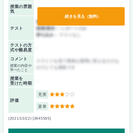
授業の雰囲
気
続きを見る（無料）
前期/中間：
テスト・レポート両方なし
テスト
後期/期末：
レポートのみ
持ち込み：
テストなし
テストの方
-
式や難易度
コメント
スライドを見て簡単な質問に答えるだけな
授業の内容や
のでとても簡単です
学べたこと
授業を
-
受けた時期
充実
3
評価
楽単
5
(2021/10/22) [3845565]