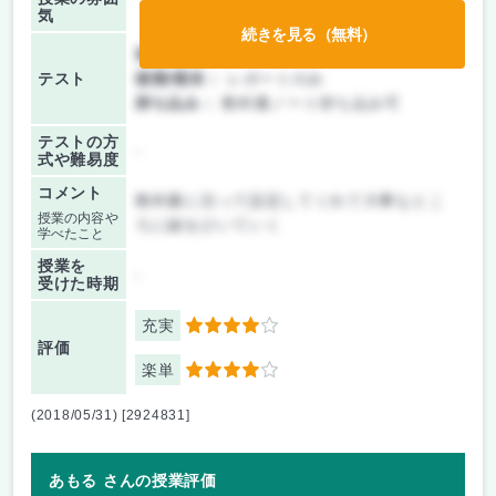
気
続きを見る（無料）
前期/中間：
レポートのみ
テスト
後期/期末：
レポートのみ
持ち込み：
教科書ノート持ち込み可
テストの方
-
式や難易度
コメント
教科書に沿って設定してくれて大事なとこ
授業の内容や
ろに線をひいていく
学べたこと
授業を
-
受けた時期
充実
4
評価
楽単
4
(2018/05/31) [2924831]
あもる さんの授業評価