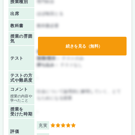
授業種別
専門科目
出席
ほぼ毎回とる
教科書
教科書必要
授業の雰囲
気
続きを見る（無料）
前期/中間：
テストのみ
テスト
後期/期末：
テストのみ
持ち込み：
テストなし
テストの方
-
式や難易度
コメント
社会について論理的に解明していく、とて
授業の内容や
もためになる授業
学べたこと
授業を
-
受けた時期
充実
5
評価