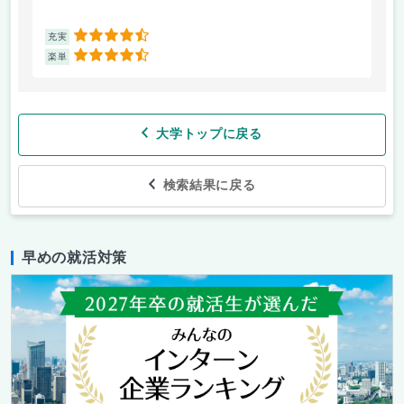
4.5
充実
充
4.5
楽単
楽
大学トップに戻る
検索結果に戻る
早めの就活対策