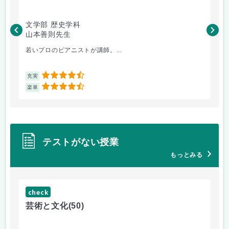
文学部 歴史学科
文
山本善則先生
山
若いプロのピアニストが講師。...
音
4.5
充実
充
4.5
楽単
楽
テストがない授業
もっとみる
check
ch
芸術と文化
(50)
芸