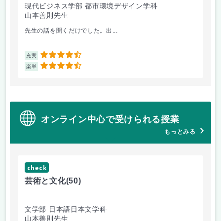
現代ビジネス学部 都市環境デザイン学科
現
山本善則先生
山
先生の話を聞くだけでした。出...
毎
4.5
充実
充
4.5
楽単
楽
オンライン中心で受けられる授業
もっとみる
check
ch
芸術と文化
(50)
芸
文学部 日本語日本文学科
経
山本善則先生
山