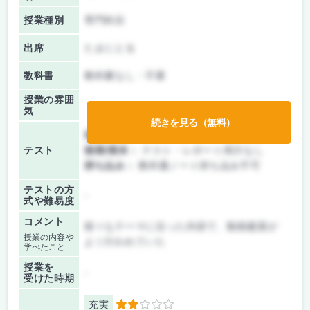
授業種別
専門科目
出席
たまにとる
教科書
教科書なし・不要
授業の雰囲
気
続きを見る（無料）
前期/中間：
テスト・レポート両方なし
テスト
後期/期末：
テスト・レポート両方なし
持ち込み：
教科書ノート持ち込み不可
テストの方
-
式や難易度
コメント
様々なテーマに沿った内容で、動画鑑賞が
授業の内容や
よく行われていた
学べたこと
授業を
-
受けた時期
充実
2