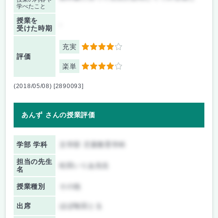
学べたこと
授業を
-
受けた時期
充実
4
評価
楽単
4
(2018/05/08) [2890093]
あんず さんの授業評価
学部 学科
文学部 児童教育学科
担当の先生
松田いりあ先生
名
授業種別
その他
出席
ほぼ毎回とる