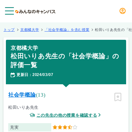
メニュー
トップ
京都橘大学
「社会学概論」を含む授業
松田いりあ先生の「
京都橘大学
松田いりあ先生の「社会学概論」の
評価一覧
更新日
2024/03/07
：
社会学概論
(13)
ピン留
松田いりあ先生
この先生の他の授業を確認する
充実
3.5