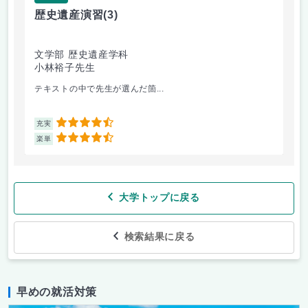
歴史遺産演習
(3)
キ
文学部 歴史遺産学科
文
小林裕子先生
南
テキストの中で先生が選んだ箇...
実
4.5
充実
充
4.5
楽単
楽
大学トップに戻る
検索結果に戻る
早めの就活対策