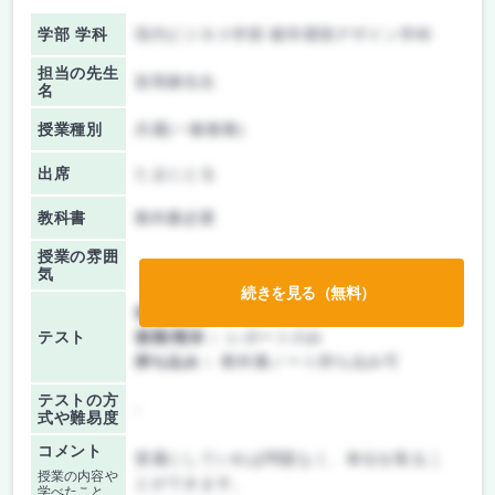
学部 学科
現代ビジネス学部 都市環境デザイン学科
担当の先生
富岡康先生
名
授業種別
共通(一般教養)
出席
たまにとる
教科書
教科書必要
授業の雰囲
気
続きを見る（無料）
前期/中間：
レポートのみ
テスト
後期/期末：
レポートのみ
持ち込み：
教科書ノート持ち込み可
テストの方
-
式や難易度
コメント
普通にしていれば問題なく、単位を取るこ
授業の内容や
とができます。
学べたこと