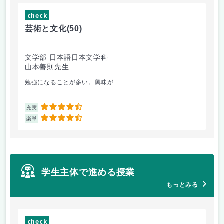
check
ch
芸術と文化
(50)
芸
文学部 日本語日本文学科
経
山本善則先生
山
勉強になることが多い。興味が...
と
4.5
充実
充
4.5
楽単
楽
学生主体で進める授業
もっとみる
check
ch