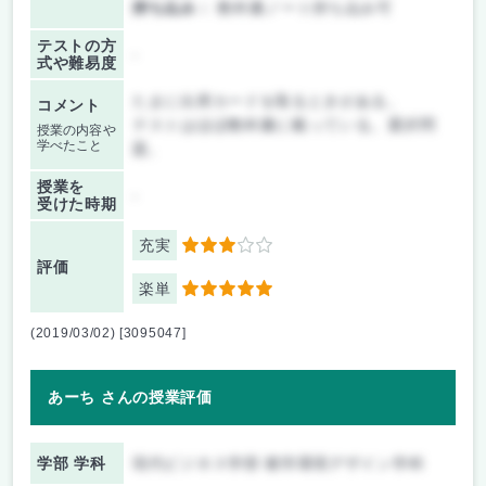
持ち込み：
教科書ノート持ち込み可
テストの方
-
式や難易度
たまに出席カードを取るときがある。
コメント
テストはほぼ教科書に載っている。選択問
授業の内容や
学べたこと
題。
授業を
-
受けた時期
充実
3
評価
楽単
5
(2019/03/02) [3095047]
あーち さんの授業評価
学部 学科
現代ビジネス学部 都市環境デザイン学科