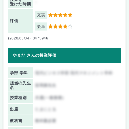
-
受けた時期
充実
5
評価
楽単
4
(2020/03/04) [3475946]
やまだ さんの授業評価
学部 学科
現代ビジネス学部 現代マネジメント学科
担当の先生
富岡康先生
名
授業種別
共通(一般教養)
出席
たまにとる
教科書
教科書必要