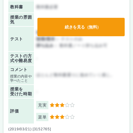
教科書
教科書必要
授業の雰囲
気
続きを見る（無料）
前期/中間：
テスト・レポート両方なし
テスト
後期/期末：
テストのみ
持ち込み：
教科書ノート持ち込み可
テストの方
-
式や難易度
コメント
ほとんど教科書通りに進めていく感じ。
授業の内容や
学べたこと
授業を
-
受けた時期
充実
3
評価
楽単
3
(2019/03/21) [3152765]