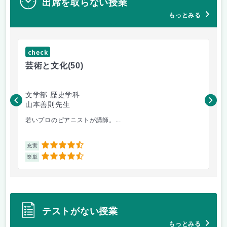
出席を取らない授業
もっとみる
check
ch
芸術と文化
(50)
芸
文学部 歴史学科
文
山本善則先生
山
若いプロのピアニストが講師。...
音
4.5
充実
充
4.5
楽単
楽
テストがない授業
もっとみる