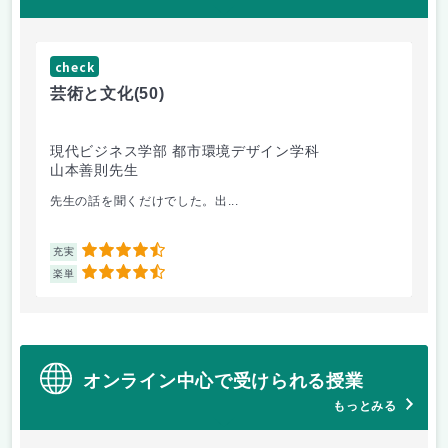
check
ch
芸術と文化
(50)
芸
現代ビジネス学部 都市環境デザイン学科
現
山本善則先生
山
先生の話を聞くだけでした。出...
毎
4.5
充実
充
4.5
楽単
楽
オンライン中心で受けられる授業
もっとみる