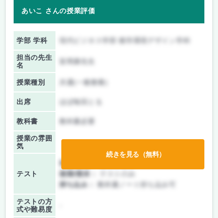
あいこ さんの授業評価
学部 学科
現代ビジネス学部 都市環境デザイン学科
担当の先生
富岡康先生
名
授業種別
共通(一般教養)
出席
ほぼ毎回とる
教科書
教科書必要
授業の雰囲
気
続きを見る（無料）
前期/中間：
授業無し
テスト
後期/期末：
テストのみ
持ち込み：
教科書ノート持ち込み可
テストの方
-
式や難易度