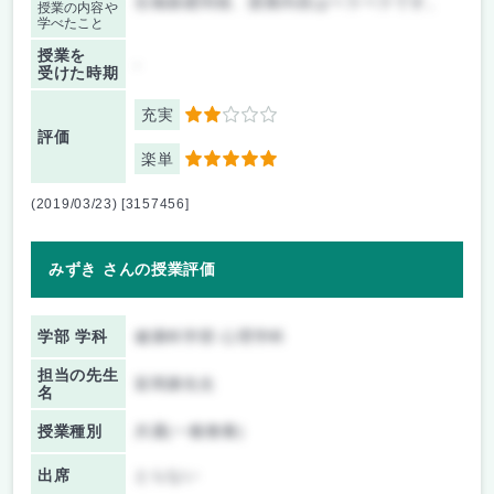
生物基礎同様、授業内容はペラペラです。
授業の内容や
学べたこと
授業を
-
受けた時期
充実
2
評価
楽単
5
(2019/03/23) [3157456]
みずき さんの授業評価
学部 学科
健康科学部 心理学科
担当の先生
富岡康先生
名
授業種別
共通(一般教養)
出席
とらない