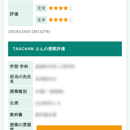
充実
4
評価
楽単
4
(2018/12/03) [3013278]
TAACHAN さんの授業評価
学部 学科
健康科学部 心理学科
担当の先生
富岡康先生
名
授業種別
共通(一般教養)
出席
ほぼ毎回とる
教科書
教科書必要
授業の雰囲
気