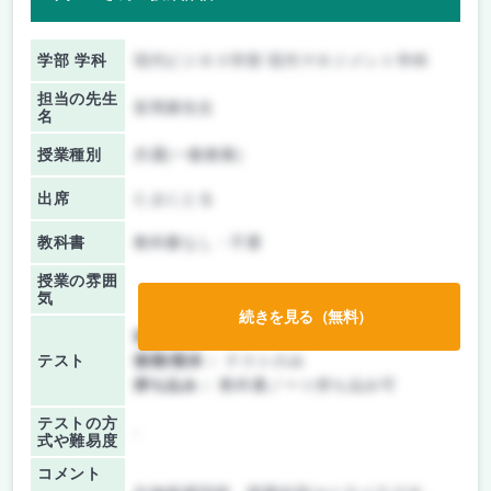
学部 学科
現代ビジネス学部 現代マネジメント学科
担当の先生
富岡康先生
名
授業種別
共通(一般教養)
出席
たまにとる
教科書
教科書なし・不要
授業の雰囲
気
続きを見る（無料）
前期/中間：
レポートのみ
テスト
後期/期末：
テストのみ
持ち込み：
教科書ノート持ち込み可
テストの方
-
式や難易度
コメント