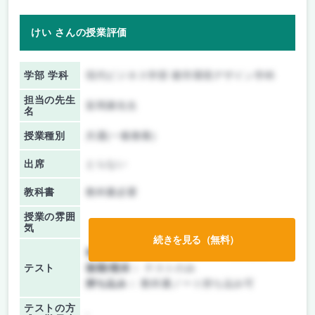
けい さんの授業評価
学部 学科
現代ビジネス学部 都市環境デザイン学科
担当の先生
富岡康先生
名
授業種別
共通(一般教養)
出席
とらない
教科書
教科書必要
授業の雰囲
気
続きを見る（無料）
前期/中間：
テスト・レポート両方なし
テスト
後期/期末：
テストのみ
持ち込み：
教科書ノート持ち込み可
テストの方
-