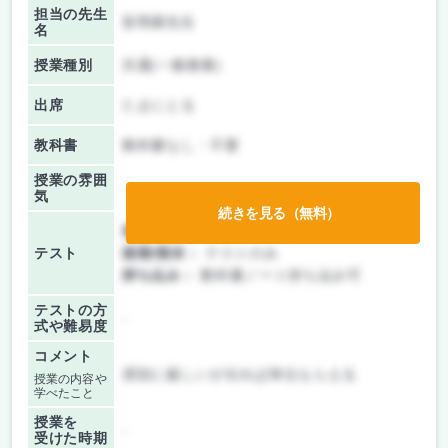
担当の先生
富岡康先生
名
授業種別
共通(一般教養)
出席
たまにとる
教科書
教科書なし・不要
授業の雰囲
気
続きを見る（無料）
前期/中間：
レポートのみ
テスト
後期/期末：
テストのみ
持ち込み：
教科書ノート持ち込み可
テストの方
-
式や難易度
コメント
遅刻に厳しいが出れば単位もらえる
授業の内容や
学べたこと
授業を
-
受けた時期