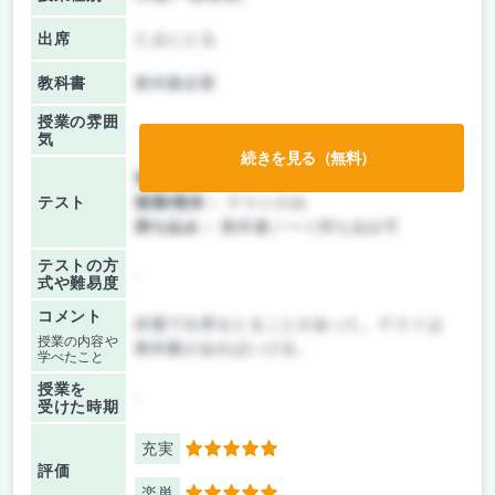
出席
たまにとる
教科書
教科書必要
授業の雰囲
気
続きを見る（無料）
前期/中間：
テストのみ
テスト
後期/期末：
テストのみ
持ち込み：
教科書ノート持ち込み可
テストの方
-
式や難易度
コメント
終盤で出席をとることがあった。テストは
授業の内容や
教科書があればいける。
学べたこと
授業を
-
受けた時期
充実
5
評価
楽単