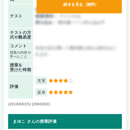
続きを見る（無料）
前期/中間：
テストのみ
テスト
後期/期末：
テストのみ
持ち込み：
教科書ノート持ち込み可
テストの方
-
式や難易度
コメント
先生の話を聞いて教科書を見れば単位はと
授業の内容や
れます。
学べたこと
授業を
-
受けた時期
充実
4
評価
楽単
5
(2018/08/15) [2980833]
まゆこ さんの授業評価