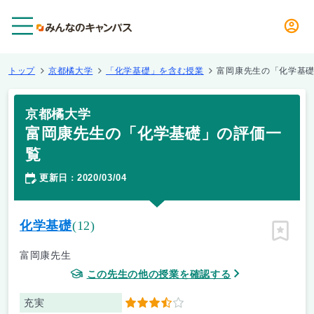
メニュー
トップ
京都橘大学
「化学基礎」を含む授業
富岡康先生の「化学基
京都橘大学
富岡康先生の「化学基礎」の評価一
覧
更新日
2020/03/04
：
化学基礎
(12)
ピン留
富岡康先生
この先生の他の授業を確認する
充実
3.5