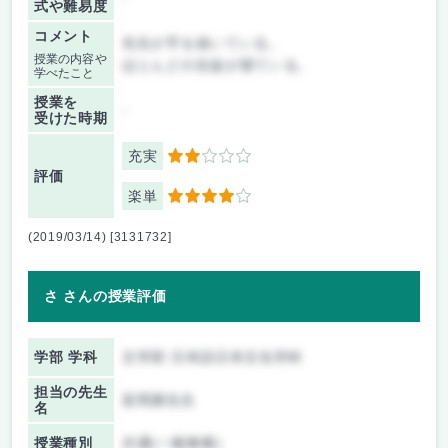
式や難易度
コメント
先生が手を抜いている。
授業の内容や
ほとんどの生徒が寝ている。
学べたこと
授業を
-
受けた時期
充実
2
評価
楽単
4
(2019/03/14) [3131732]
さ さんの授業評価
学部 学科
文学部 日本語日本文化学科
担当の先生
富岡康先生
名
授業種別
共通(一般教養)