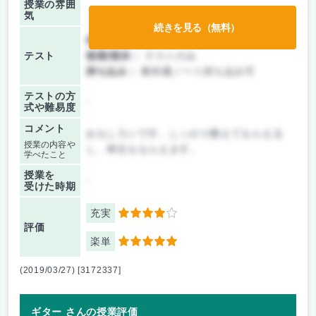
授業の雰囲
気
続きを見る（無料）
前期/中間：
テストのみ
テスト
後期/期末：
テストのみ
持ち込み：
教科書ノート持ち込み可
テストの方
-
式や難易度
コメント
おもしろいです。しっかり教えてもらえる
授業の内容や
し、単位ももらえます。
学べたこと
授業を
-
受けた時期
充実
4
評価
楽単
5
(2019/03/27) [3172337]
ギター さんの授業評価