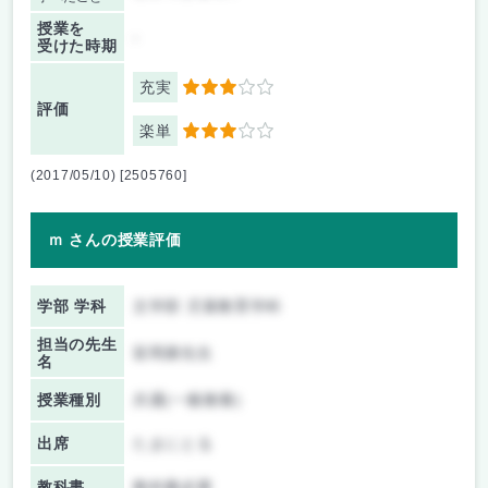
授業を
-
受けた時期
充実
3
評価
楽単
3
(2017/05/10) [2505760]
ｍ さんの授業評価
学部 学科
文学部 児童教育学科
担当の先生
富岡康先生
名
授業種別
共通(一般教養)
出席
たまにとる
教科書
教科書必要