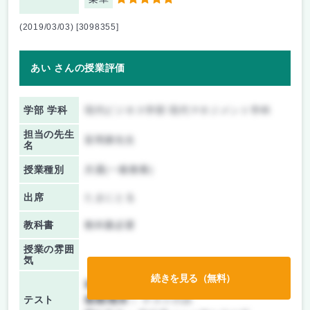
5
(2019/03/03) [3098355]
あい さんの授業評価
学部 学科
現代ビジネス学部 現代マネジメント学科
担当の先生
富岡康先生
名
授業種別
共通(一般教養)
出席
たまにとる
教科書
教科書必要
授業の雰囲
気
続きを見る（無料）
前期/中間：
テストのみ
テスト
後期/期末：
テストのみ