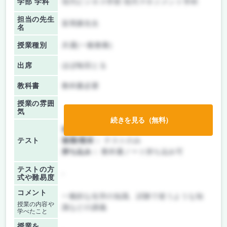
学部 学科
現代ビジネス学部 現代マネジメント学科
担当の先生
富岡康先生
名
授業種別
共通(一般教養)
出席
ほぼ毎回とる
教科書
教科書必要
授業の雰囲
気
続きを見る（無料）
前期/中間：
レポートのみ
テスト
後期/期末：
テストのみ
持ち込み：
教科書ノート持ち込み可
テストの方
-
式や難易度
コメント
一般的な化学の知識、試験で使うような知
授業の内容や
識などの講義
学べたこと
授業を