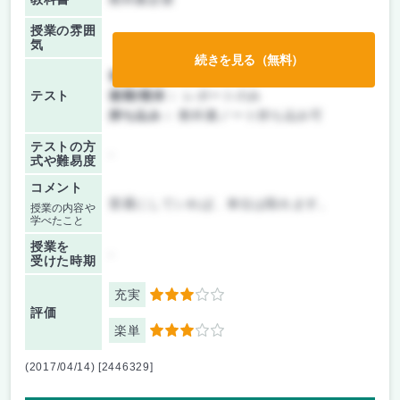
授業の雰囲
気
続きを見る（無料）
前期/中間：
レポートのみ
テスト
後期/期末：
レポートのみ
持ち込み：
教科書ノート持ち込み可
テストの方
-
式や難易度
コメント
普通にしていれば、単位は取れます。
授業の内容や
学べたこと
授業を
-
受けた時期
充実
3
評価
楽単
3
(2017/04/14) [2446329]