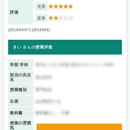
充実
5
評価
楽単
2
(2018/04/07) [2818694]
きい さんの授業評価
学部 学科
現代ビジネス学部 現代マネジメント学科
担当の先生
高山先生
名
授業種別
専門科目
出席
ほぼ毎回とる
教科書
教科書なし・不要
授業の雰囲
気