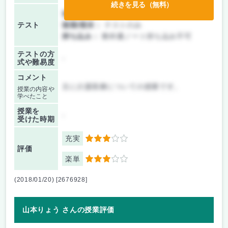
続きを見る（無料）
前期/中間：
テストのみ
テスト
後期/期末：
テストのみ
持ち込み：
教科書ノート持ち込み不可
テストの方
-
式や難易度
コメント
主に介護医療についての授業です。
授業の内容や
学べたこと
授業を
-
受けた時期
充実
3
評価
楽単
3
(2018/01/20) [2676928]
山本りょう さんの授業評価