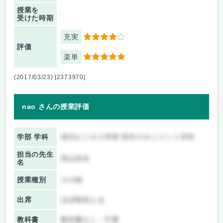
授業を
-
受けた時期
充実
4
評価
楽単
5
(2017/03/23) [2373970]
nao さんの授業評価
学部 学科
現代ビジネス学部 現代マネジメント学科
担当の先生
高山先生
名
授業種別
その他
出席
ほぼ毎回とる
教科書
教科書なし・不要