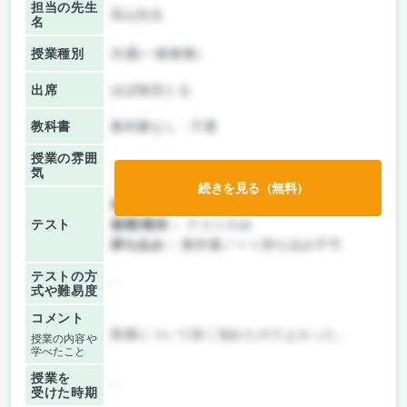
担当の先生
高山先生
名
授業種別
共通(一般教養)
出席
ほぼ毎回とる
教科書
教科書なし・不要
授業の雰囲
気
続きを見る（無料）
前期/中間：
テストのみ
テスト
後期/期末：
テストのみ
持ち込み：
教科書ノート持ち込み不可
テストの方
-
式や難易度
コメント
医療について深く知れたのでよかった。
授業の内容や
学べたこと
授業を
-
受けた時期