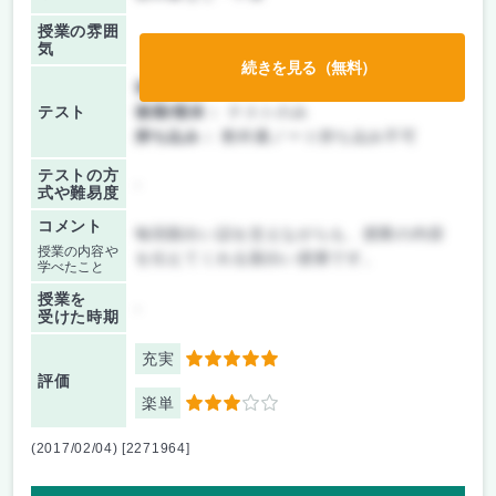
授業の雰囲
気
続きを見る（無料）
前期/中間：
テストのみ
テスト
後期/期末：
テストのみ
持ち込み：
教科書ノート持ち込み不可
テストの方
-
式や難易度
コメント
毎回面白い話を交えながらも、授業の内容
授業の内容や
を伝えてくれる面白い授業です。
学べたこと
授業を
-
受けた時期
充実
5
評価
楽単
3
(2017/02/04) [2271964]