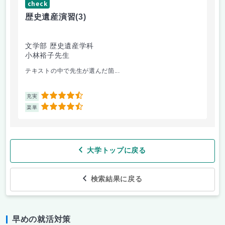
check
ch
歴史遺産演習
(3)
キ
文学部 歴史遺産学科
文
小林裕子先生
南
テキストの中で先生が選んだ箇...
実
4.5
充実
充
4.5
楽単
楽
大学トップに戻る
検索結果に戻る
早めの就活対策