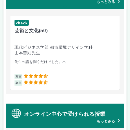
もっとみる
check
ch
芸術と文化
(50)
芸
現代ビジネス学部 都市環境デザイン学科
現
山本善則先生
山
先生の話を聞くだけでした。出...
毎
4.5
充実
充
4.5
楽単
楽
オンライン中心で受けられる授業
もっとみる