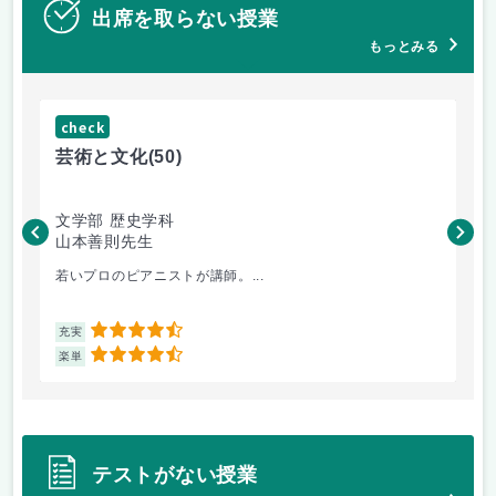
出席を取らない授業
もっとみる
check
ch
芸術と文化
(50)
芸
文学部 歴史学科
文
山本善則先生
山
若いプロのピアニストが講師。...
音
4.5
充実
充
4.5
楽単
楽
テストがない授業