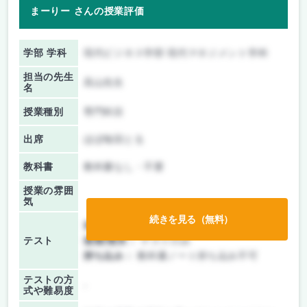
まーりー さんの授業評価
学部 学科
現代ビジネス学部 現代マネジメント学科
担当の先生
高山先生
名
授業種別
専門科目
出席
ほぼ毎回とる
教科書
教科書なし・不要
授業の雰囲
気
続きを見る（無料）
前期/中間：
テストのみ
テスト
後期/期末：
テストのみ
持ち込み：
教科書ノート持ち込み不可
テストの方
-
式や難易度