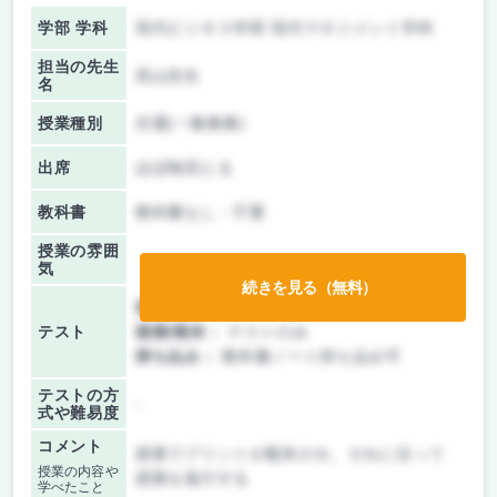
学部 学科
現代ビジネス学部 現代マネジメント学科
担当の先生
高山先生
名
授業種別
共通(一般教養)
出席
ほぼ毎回とる
教科書
教科書なし・不要
授業の雰囲
気
続きを見る（無料）
前期/中間：
テストのみ
テスト
後期/期末：
テストのみ
持ち込み：
教科書ノート持ち込み可
テストの方
-
式や難易度
コメント
授業でプリントが配布され、それに沿って
授業の内容や
授業を進行する
学べたこと