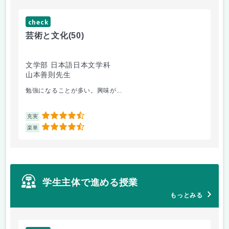
check
ch
芸術と文化
(50)
芸
文学部 日本語日本文学科
経
山本善則先生
山
勉強になることが多い。興味が...
と
4.5
充実
充
4.5
楽単
楽
学生主体で進める授業
もっとみる