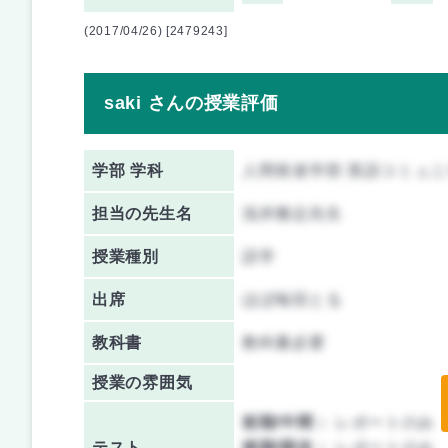
(2017/04/26) [2479243]
saki さんの授業評価
学部 学科
人間発達学部 英語コミュ
担当の先生名
浅井雅志先生
授業種別
語学
出席
ほぼ毎回とる
教科書
教科書必要
授業の雰囲気
前期/中間：
レポートのみ
テスト
後期/期末：
レポートのみ