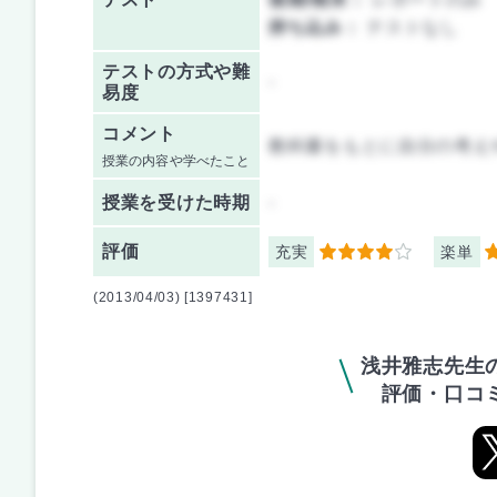
持ち込み：
テストなし
テストの方式や難
-
易度
コメント
教科書をもとに自分の考え
授業の内容や学べたこと
授業を
受けた時期
-
評価
充実
楽単
4
4
(2013/04/03) [1397431]
浅井雅志先生
評価・口コ