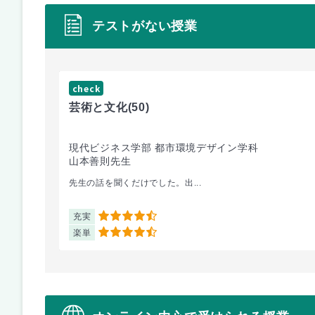
テストがない授業
check
芸術と文化
(50)
現代ビジネス学部 都市環境デザイン学科
山本善則先生
先生の話を聞くだけでした。出...
充実
4.5
楽単
4.5