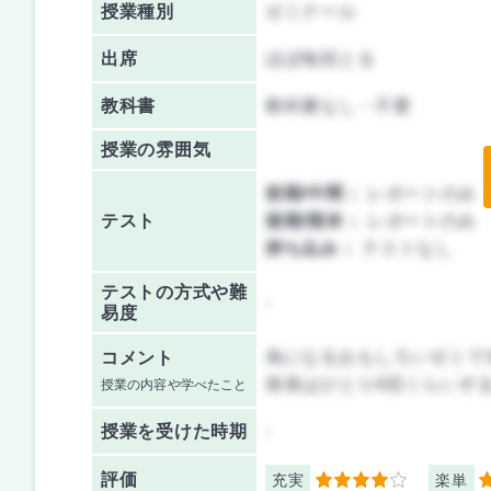
授業種別
ゼミナール
出席
ほぼ毎回とる
教科書
教科書なし・不要
授業の雰囲気
前期/中間：
レポートのみ
テスト
後期/期末：
レポートのみ
持ち込み：
テストなし
テストの方式や難
-
易度
為になるおもしろいゼミで
コメント
発表はひとり4回くらいす
授業の内容や学べたこと
授業を
受けた時期
-
評価
充実
楽単
4
3