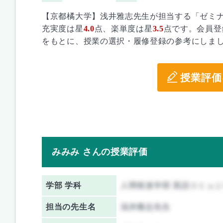
【京都橘大学】浅井雅志先生が担当する「ゼミ
充実度は星
4.0
点、楽単度は星
3.5
点です。会員登
をもとに、授業の選択・履修登録の参考にしま
授業評価
みみみ さんの授業評価
学部 学科
人間発達学部 英語コミュ
担当の先生名
浅井雅志先生