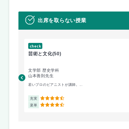
出席を取らない授業
check
芸術と文化
(50)
文学部 歴史学科
山本善則先生
若いプロのピアニストが講師。...
充実
4.5
楽単
4.5