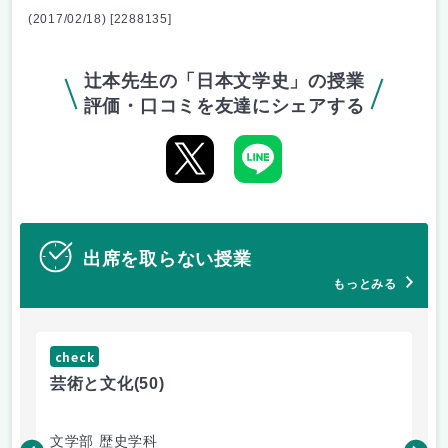
(2017/02/18) [2288135]
辻本先生の「日本文学史」の授業
評価・口コミを友達にシェアする
出席を取らない授業
もっとみる
check
ch
芸術と文化
(50)
芸
文学部 歴史学科
文