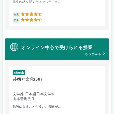
先生の話を聞くだけでした。出...
毎
4.5
充実
充
4.5
楽単
楽
オンライン中心で受けられる授業
もっとみる
check
ch
芸術と文化
(50)
芸
文学部 日本語日本文学科
経
山本善則先生
山
勉強になることが多い。興味が...
と