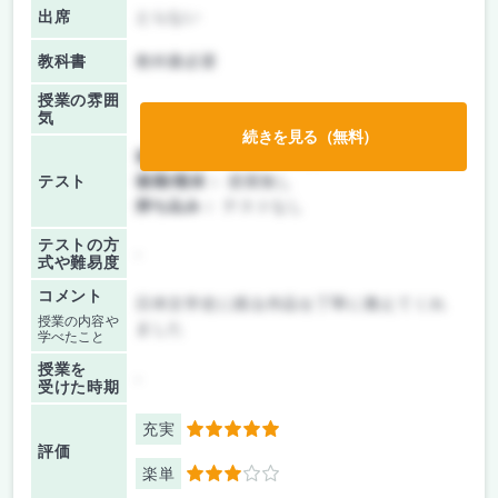
出席
とらない
教科書
教科書必要
授業の雰囲
気
続きを見る（無料）
前期/中間：
レポートのみ
テスト
後期/期末：
授業無し
持ち込み：
テストなし
テストの方
-
式や難易度
コメント
日本文学史に残る作品を丁寧に教えてくれ
授業の内容や
ました
学べたこと
授業を
-
受けた時期
充実
5
評価
楽単
3