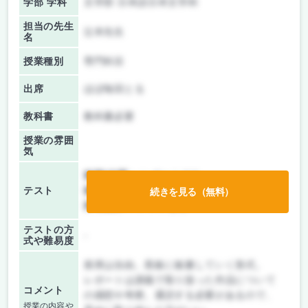
学部 学科
文学部 日本語日本文学科
担当の先生
辻本先生
名
授業種別
専門科目
出席
ほぼ毎回とる
教科書
教科書必要
授業の雰囲
気
前期/中間：
レポートのみ
テスト
後期/期末：
レポートのみ
続きを見る（無料）
持ち込み：
テストなし
テストの方
-
式や難易度
座席は自由。黒板に板書していく形式。
レポートは講義で取り扱った作品について
コメント
の感想や考察。通読する必要があるので、
授業の内容や