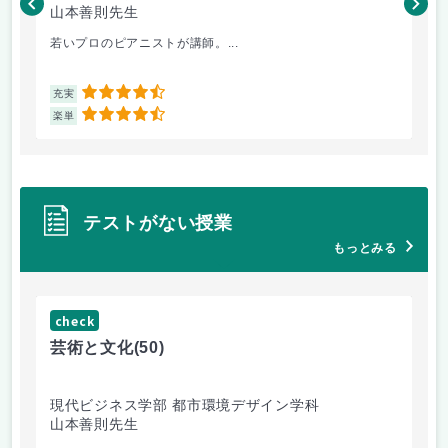
山本善則先生
山
若いプロのピアニストが講師。...
音
4.5
充実
充
4.5
楽単
楽
テストがない授業
もっとみる
check
ch
芸術と文化
(50)
芸
現代ビジネス学部 都市環境デザイン学科
現
山本善則先生
山