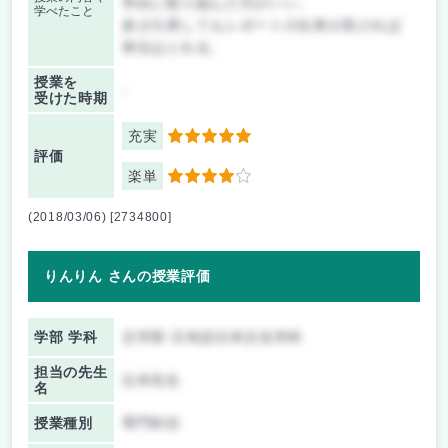
早めに取り組んだ方がいい。
学べたこと
多少欠席してもレポートの出来が良ければ
単位はとれる。
授業を
-
受けた時期
充実
5
評価
楽単
4
(2018/03/06) [2734800]
りんりん さんの授業評価
学部 学科
文学部 日本語日本文化学科
担当の先生
辻本先生
名
授業種別
専門科目