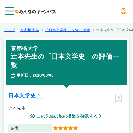
メニュー
トップ
京都橘大学
「日本文学史」を含む授業
辻本先生の「日本文
京都橘大学
辻本先生の「日本文学史」の評価一
覧
更新日
2018/03/06
：
日本文学史
(2)
ピン留
辻本先生
この先生の他の授業を確認する
充実
5