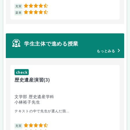
4.5
充実
充
4.5
楽単
楽
学生主体で進める授業
もっとみる
check
ch
歴史遺産演習
(3)
キ
文学部 歴史遺産学科
文
小林裕子先生
南
テキストの中で先生が選んだ箇...
実
4.5
充実
充