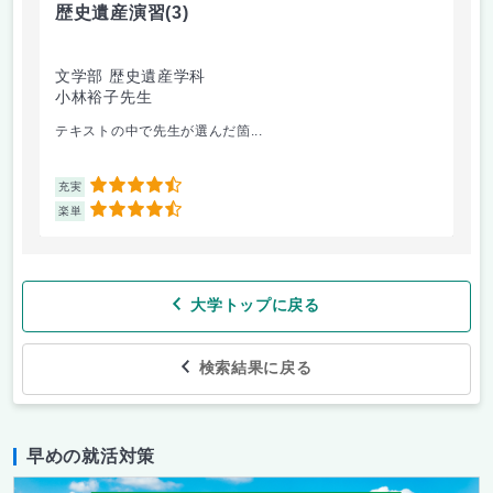
歴史遺産演習
(3)
キ
文学部 歴史遺産学科
文
小林裕子先生
南
テキストの中で先生が選んだ箇...
実
4.5
充実
充
4.5
楽単
楽
大学トップに戻る
検索結果に戻る
早めの就活対策