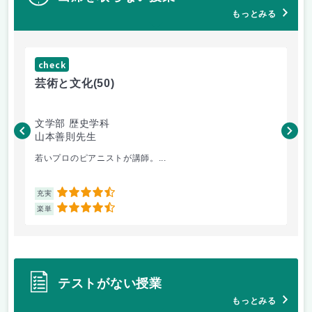
もっとみる
check
ch
芸術と文化
(50)
芸
文学部 歴史学科
文
山本善則先生
山
若いプロのピアニストが講師。...
音
4.5
充実
充
4.5
楽単
楽
テストがない授業
もっとみる