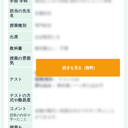
学部 学科
現代ビジネス学部 現代マネジメント学科
担当の先生
近藤先生
名
授業種別
専門科目
出席
ほぼ毎回とる
教科書
教科書なし・不要
授業の雰囲
気
続きを見る（無料）
前期/中間：
テストのみ
テスト
後期/期末：
テストのみ
持ち込み：
教科書ノート持ち込み可
テストの方
-
式や難易度
コメント
金融の幅広い知識を分かりやすく学ぶこと
授業の内容や
ができます。
学べたこと
授業を