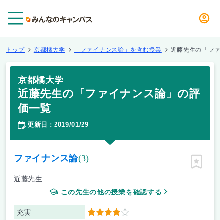
メニュー
トップ
京都橘大学
「ファイナンス論」を含む授業
近藤先生の「フ
京都橘大学
近藤先生の「ファイナンス論」の評
価一覧
更新日
2019/01/29
：
ファイナンス論
(3)
ピン留
近藤先生
この先生の他の授業を確認する
充実
4