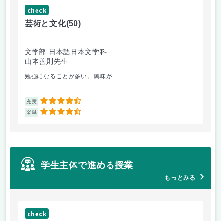
check
ch
芸術と文化
(50)
芸
文学部 日本語日本文学科
経
山本善則先生
山
勉強になることが多い。興味が...
と
4.5
充実
充
4.5
楽単
楽
学生主体で進める授業
もっとみる
check
ch