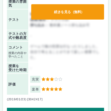
授業の雰囲
気
続きを見る（無料）
前期/中間：
授業無し
テスト
後期/期末：
テストのみ
持ち込み：
教科書ノート持ち込み可
テストの方
-
式や難易度
ゲームで株の売買を行なったりしました。
コメント
自分で考えることができて楽しい授業でし
授業の内容や
学べたこと
た。
授業を
-
受けた時期
充実
3
評価
楽単
5
(2019/01/23) [3042417]