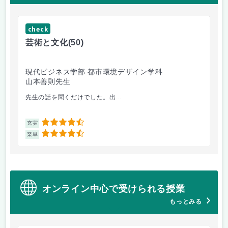
check
ch
芸術と文化
(50)
芸
現代ビジネス学部 都市環境デザイン学科
現
山本善則先生
山
先生の話を聞くだけでした。出...
毎
4.5
充実
充
4.5
楽単
楽
オンライン中心で受けられる授業
もっとみる