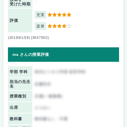
-
受けた時期
充実
5
評価
楽単
4
(2019/01/29) [3047502]
ma さんの授業評価
学部 学科
現代ビジネス学部 経営学科
担当の先生
近藤先生
名
授業種別
共通(一般教養)
出席
とらない
教科書
教科書なし・不要