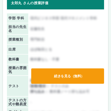
太郎丸 さんの授業評価
学部 学科
現代ビジネス学部 現代マネジメント学科
担当の先生
近藤先生
名
授業種別
専門科目
出席
ほぼ毎回とる
教科書
教科書なし・不要
授業の雰囲
気
続きを見る（無料）
前期/中間：
テストのみ
テスト
後期/期末：
テストのみ
持ち込み：
教科書ノート持ち込み可
テストの方
-
式や難易度