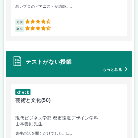
若いプロのピアニストが講師。...
音
4.5
充実
充
4.5
楽単
楽
テストがない授業
もっとみる
check
ch
芸術と文化
(50)
芸
現代ビジネス学部 都市環境デザイン学科
現
山本善則先生
山
先生の話を聞くだけでした。出...
毎