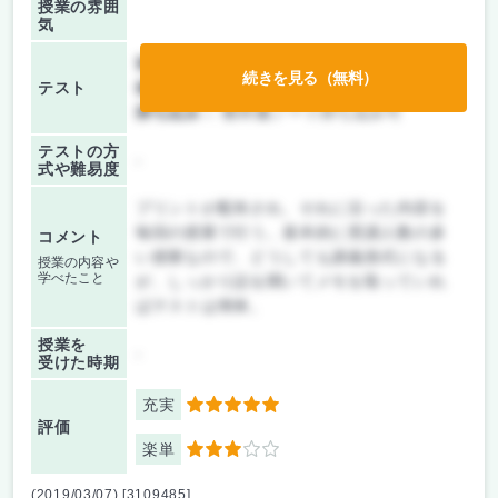
授業の雰囲
気
前期/中間：
テストのみ
続きを見る（無料）
テスト
後期/期末：
テストのみ
持ち込み：
教科書ノート持ち込み可
テストの方
-
式や難易度
プリントが配布され、それに沿った内容を
毎回の授業で行う。基本的に受講人数の多
コメント
い授業なので、どうしても講義形式になる
授業の内容や
学べたこと
が、しっかり話を聞いてメモを取っていれ
ばテストは簡単。
授業を
-
受けた時期
充実
5
評価
楽単
3
(2019/03/07) [3109485]