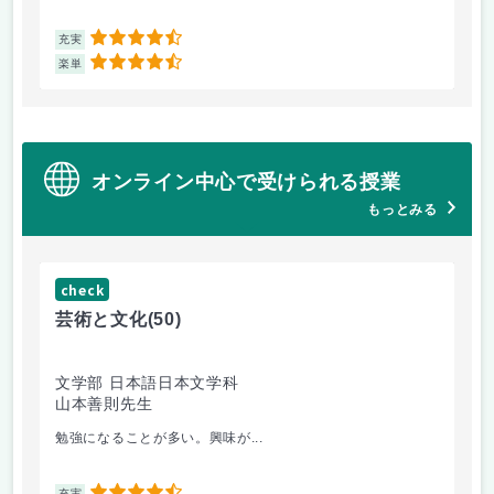
4.5
充実
充
4.5
楽単
楽
オンライン中心で受けられる授業
もっとみる
check
ch
芸術と文化
(50)
芸
文学部 日本語日本文学科
経
山本善則先生
山
勉強になることが多い。興味が...
と
充実
充