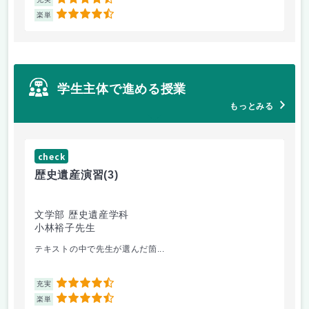
4.5
4.5
楽単
楽
学生主体で進める授業
もっとみる
check
ch
歴史遺産演習
(3)
キ
文学部 歴史遺産学科
文
小林裕子先生
南
テキストの中で先生が選んだ箇...
実
4.5
充実
充
4.5
楽単
楽