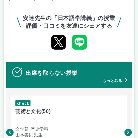
安達先生の「日本語学講義」の授業
評価・口コミを友達にシェアする
出席を取らない授業
もっとみる
check
ch
芸術と文化
(50)
芸
文学部 歴史学科
文
山本善則先生
山