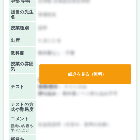
学部 学科
文学部 日本語日本文学科
担当の先生
安達先生
名
授業種別
語学
出席
たまにとる
教科書
教科書なし・不要
授業の雰囲
気
続きを見る（無料）
前期/中間：
テストのみ
テスト
後期/期末：
テストのみ
持ち込み：
教科書ノート持ち込み不可
テストの方
-
式や難易度
コメント
社会言語学（方言や、音声の分析）
授業の内容や
学べたこと
授業を