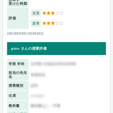
-
受けた時期
充実
3
評価
楽単
3
(2019/03/30) [3180263]
pino さんの授業評価
学部 学科
文学部 日本語日本文化学科
担当の先生
安達先生
名
授業種別
語学
出席
とらない
教科書
教科書なし・不要