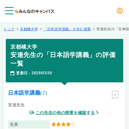
メニュー
トップ
京都橘大学
「日本語学講義」を含む授業
安達先生の「日本
京都橘大学
安達先生の「日本語学講義」の評価
一覧
更新日
2019/03/30
：
日本語学講義
(2)
ピン留
安達先生
この先生の他の授業を確認する
充実
4