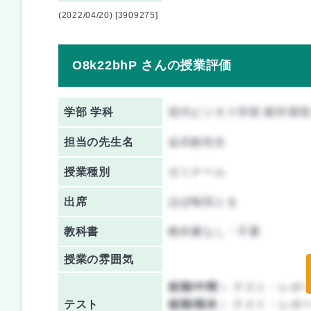
(2022/04/20) [3909275]
O8k22bhP さんの授業評価
学部 学科
現代ビジネス学部 都市環
担当の先生名
金武創先生
授業種別
ゼミナール
出席
ほぼ毎回とる
教科書
教科書なし・不要
授業の雰囲気
前期/中間：
テスト・レポ
テスト
後期/期末：
テスト・レポ