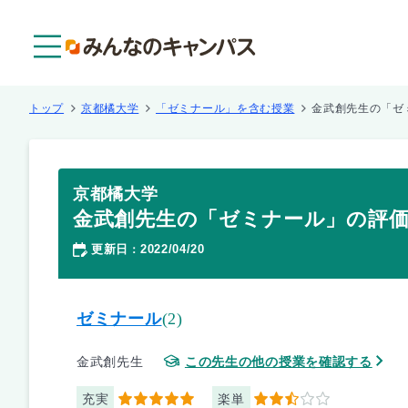
メニュー
トップ
京都橘大学
「ゼミナール」を含む授業
金武創先生の「ゼ
京都橘大学
金武創先生の「ゼミナール」の評
更新日
2022/04/20
：
ゼミナール
(2)
金武創先生
この先生の他の授業を確認する
充実
楽単
5
2.5