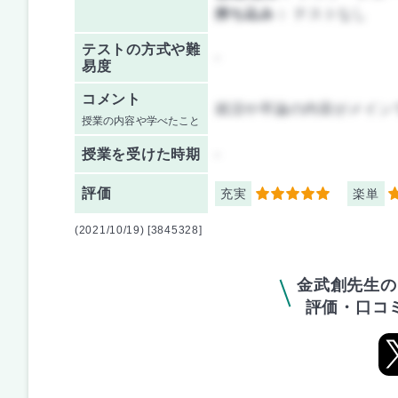
持ち込み：
テストなし
テストの方式や難
-
易度
コメント
就活や卒論の内容がメイン
授業の内容や学べたこと
授業を
受けた時期
-
評価
充実
楽単
5
2
(2021/10/19) [3845328]
金武創先生の
評価・口コ