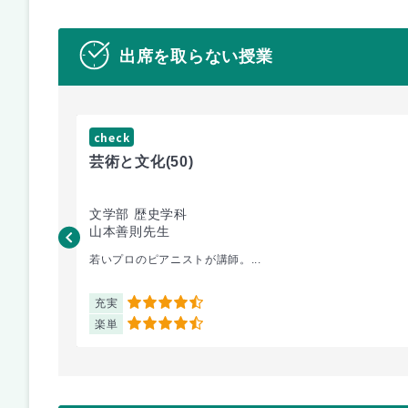
出席を取らない授業
check
芸術と文化
(50)
文学部 歴史学科
山本善則先生
若いプロのピアニストが講師。...
充実
4.5
楽単
4.5