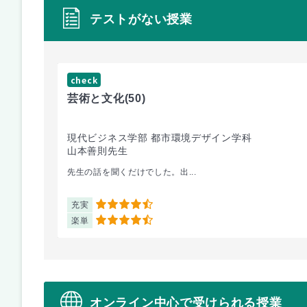
テストがない授業
check
芸術と文化
(50)
現代ビジネス学部 都市環境デザイン学科
山本善則先生
先生の話を聞くだけでした。出...
充実
4.5
楽単
4.5
オンライン中心で受けられる授業