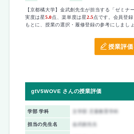
【京都橘大学】金武創先生が担当する「ゼミナ
実度は星
5.0
点、楽単度は星
2.5
点です。会員登録
もとに、授業の選択・履修登録の参考にしまし
授業評価
gtV5WOVE さんの授業評価
学部 学科
文学部 児童教育学科
担当の先生名
金武創先生