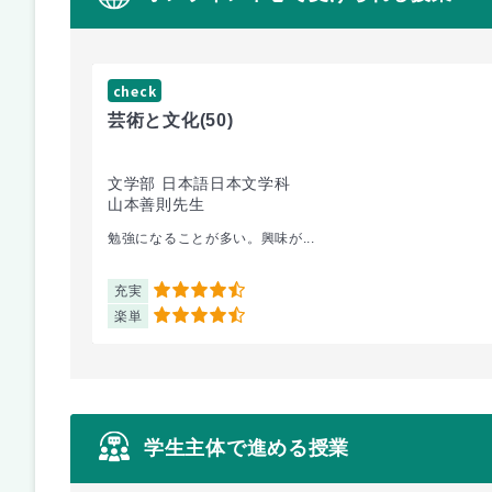
check
芸術と文化
(50)
文学部 日本語日本文学科
山本善則先生
勉強になることが多い。興味が...
充実
4.5
楽単
4.5
学生主体で進める授業