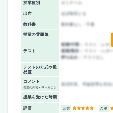
授業種別
ゼミナール
出席
ほぼ毎回とる
教科書
教科書なし・不要
授業の雰囲気
前期/中間：
テスト・レポ
テスト
後期/期末：
テスト・レポ
持ち込み：
テストなし
テストの方式や難
-
易度
コメント
就活対策、卒論指導を先生
授業の内容や学べたこと
授業を
受けた時期
-
評価
充実
楽単
5
3