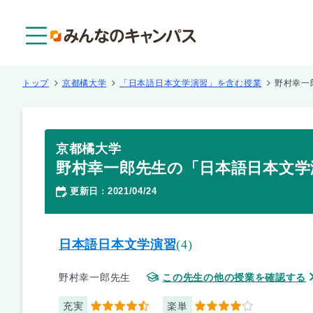
メニュー
トップ
京都橘大学
「日本語日本文学演習」を含む授業
野村幸一
京都橘大学
野村幸一郎先生の「日本語日本文学
更新日
2021/04/24
：
日本語日本文学演習
(4)
野村幸一郎先生
この先生の他の授業を確認する
充実
楽単
4.5
4