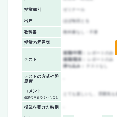
授業種別
ゼミナール
出席
ほぼ毎回とる
教科書
教科書なし・不要
授業の雰囲気
前期/中間：
レポートのみ
テスト
後期/期末：
レポートのみ
持ち込み：
テストなし
テストの方式や難
-
易度
コメント
とても楽しいし、雰囲気も
授業の内容や学べたこと
授業を
受けた時期
-