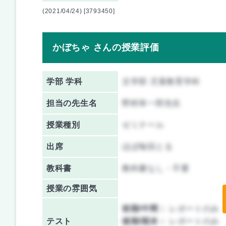
(2021/04/24) [3793450]
かぼちゃ さんの授業評価
学部 学科
文学部 児童教育学科
担当の先生名
野村幸一郎先生
授業種別
ゼミナール
出席
ほぼ毎回とる
教科書
教科書なし・不要
授業の雰囲気
前期/中間：
レポートのみ
テスト
後期/期末：
レポートのみ