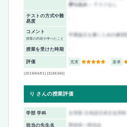
持ち込み：
テストなし
テストの方式や難
-
易度
コメント
卒業論文を書くための練習
授業の内容や学べたこと
授業を
受けた時期
-
評価
充実
楽単
5
3
(2019/04/01) [3186340]
り さんの授業評価
学部 学科
文学部 日本語日本文化学科
担当の先生名
野村幸一郎先生