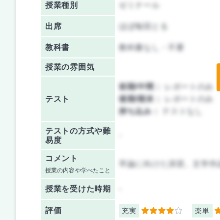
授業種別
ゼミナール
出席
ほぼ毎回とる
教科書
教科書なし・不要
授業の雰囲気
前期/中間：
レポートのみ
テスト
後期/期末：
レポートのみ
持ち込み：
テストなし
テストの方式や難
-
易度
コメント
卒論に向けた演習。文学作
授業の内容や学べたこと
授業を
受けた時期
-
評価
充実
楽単
4
3