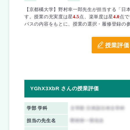
【京都橘大学】野村幸一郎先生が担当する「日
す。授業の充実度は星
4.5
点、楽単度は星
4.0
点で
バスの内容をもとに、授業の選択・履修登録の
授業評価
YGhX3XbR さんの授業評価
学部 学科
文学部 日本語日本文学科
担当の先生名
野村幸一郎先生