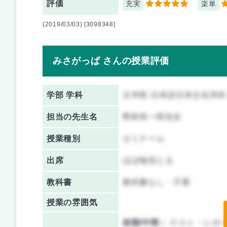
評価
充実
楽単
5
5
(2019/03/03) [3098348]
みさがっぱ さんの授業評価
学部 学科
文学部 日本語日本文化学科
担当の先生名
野村幸一郎先生
授業種別
ゼミナール
出席
ほぼ毎回とる
教科書
教科書なし・不要
授業の雰囲気
前期/中間：
テスト・レポ