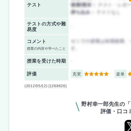
テスト
後期/期末：
テスト・レポ
持ち込み：
テストなし
テストの方式や難
-
易度
ゼミでの授業は前期後期、
コメント
す。
授業の内容や学べたこと
授業を
受けた時期
-
評価
充実
楽単
5
5
(2012/05/12) [1268626]
野村幸一郎先生の「
評価・口コ