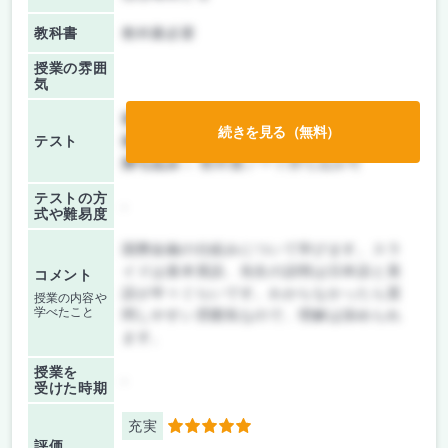
教科書
教科書必要
授業の雰囲
気
前期/中間：
授業無し
続きを見る（無料）
テスト
後期/期末：
テストのみ
持ち込み：
教科書ノート持ち込み可
テストの方
-
式や難易度
国際金融の仕組みについて学びます。スラ
イドは基本英語、先生の説明は日本語と英
コメント
語が半々ぐらいです。わからなかったら質
授業の内容や
学べたこと
問しやすい雰囲気なので、理解は深められ
ます。
授業を
-
受けた時期
充実
5
評価