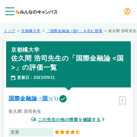
メニュー
トップ
京都橘大学
「国際金融論 <国>」を含む授業
佐久間 浩司先生
京都橘大学
佐久間 浩司先生の「国際金融論 <国
>」の評価一覧
更新日
2023/09/11
：
国際金融論 <国>
(3)
ピン留
佐久間 浩司先生
この先生の他の授業を確認する
充実
4.5