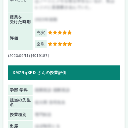
学べたこと
はノートにメモを取る学生もいるが、私は
レジメに直接書き込んでいた。
授業を
2023年前期
受けた時期
充実
5
評価
楽単
5
(2023/09/11) [4019187]
XM7RqXFD さんの授業評価
学部 学科
国際英語 国際英語
担当の先生
佐久間 浩司先生
名
授業種別
専門科目
出席
ほぼ毎回とる