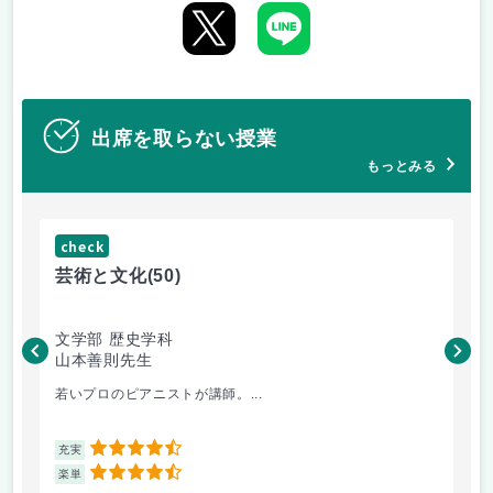
出席を取らない授業
もっとみる
check
ch
芸術と文化
(50)
芸
文学部 歴史学科
文
山本善則先生
山
若いプロのピアニストが講師。...
音
4.5
充実
充
4.5
楽単
楽