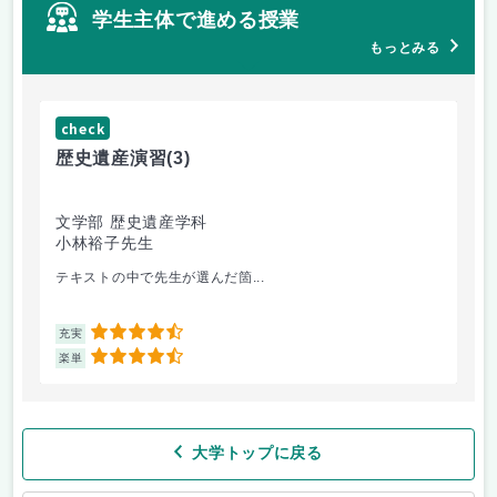
学生主体で進める授業
もっとみる
check
ch
歴史遺産演習
(3)
キ
文学部 歴史遺産学科
文
小林裕子先生
南
テキストの中で先生が選んだ箇...
実
4.5
充実
充
4.5
楽単
楽
大学トップに戻る