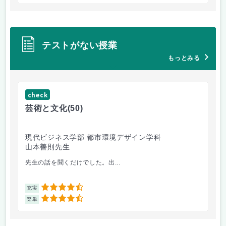
テストがない授業
もっとみる
check
ch
芸術と文化
(50)
芸
現代ビジネス学部 都市環境デザイン学科
現
山本善則先生
山
先生の話を聞くだけでした。出...
毎
4.5
充実
充
4.5
楽単
楽