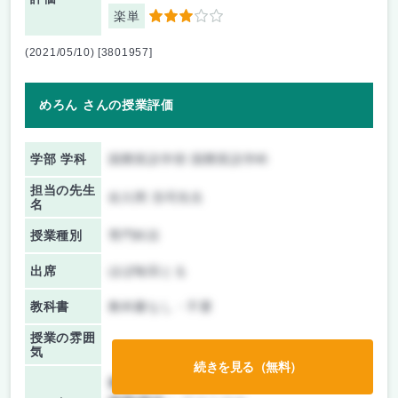
楽単
3
(2021/05/10) [3801957]
めろん さんの授業評価
学部 学科
国際英語学部 国際英語学科
担当の先生
佐久間 浩司先生
名
授業種別
専門科目
出席
ほぼ毎回とる
教科書
教科書なし・不要
授業の雰囲
気
続きを見る（無料）
前期/中間：
授業無し