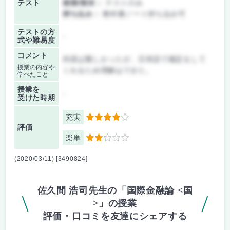
テスト
後期/期末：
テストのみ
持ち込み：
教科書ノート持ち込み可
テストの方
-
式や難易度
コメント
内容は難しかったが、日本語で補足をして
授業の内容や
くれるため理解はできた。
学べたこと
授業を
-
受けた時期
充実
4
評価
楽単
2
(2020/03/11) [3490824]
佐久間 浩司先生の「国際金融論 <国
>」の授業
評価・口コミを友達にシェアする