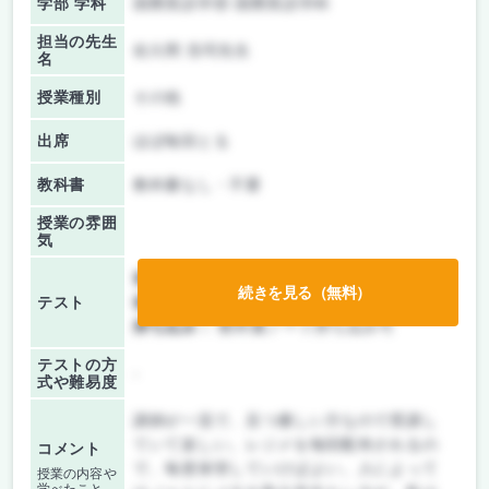
学部 学科
国際英語学部 国際英語学科
担当の先生
佐久間 浩司先生
名
授業種別
その他
出席
ほぼ毎回とる
教科書
教科書なし・不要
授業の雰囲
気
前期/中間：
テストのみ
続きを見る（無料）
テスト
後期/期末：
テストのみ
持ち込み：
教科書ノート持ち込み可
テストの方
-
式や難易度
講師が一流で、且つ優しい方なので受講し
ていて楽しい。レジメを毎回配布されるの
コメント
で、毎度保管していけばよい。人によって
授業の内容や