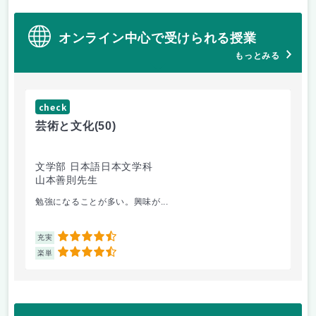
オンライン中心で受けられる授業
もっとみる
check
ch
芸術と文化
(50)
芸
文学部 日本語日本文学科
経
山本善則先生
山
勉強になることが多い。興味が...
と
4.5
充実
充
4.5
楽単
楽