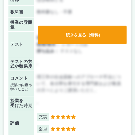
教科書
教科書なし・不要
授業の雰囲
気
続きを見る（無料）
前期/中間：
レポートのみ
テスト
後期/期末：
レポートのみ
持ち込み：
テストなし
テストの方
-
式や難易度
理工学の社会貢献へのアプローチ手法につ
コメント
いて、各分野を牽引する専門家および教員
授業の内容や
学べたこと
の方々によりご講演いただく。
授業を
-
受けた時期
充実
5
評価
楽単
5