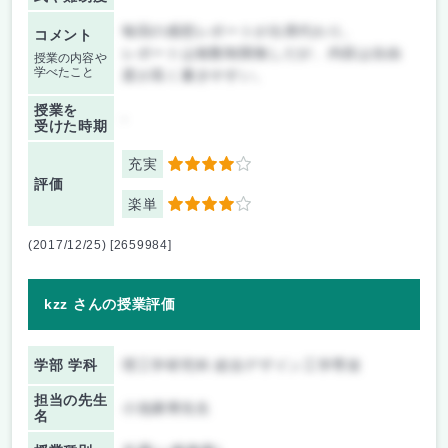
毎回の感想レポートが出席代わり。
コメント
レポートは枚数制限無しだが、内容は自由
授業の内容や
学べたこと
度が高く書きやすい。
授業を
-
受けた時期
充実
4
評価
楽単
4
(2017/12/25) [2659984]
kzz さんの授業評価
学部 学科
理工学研究科 総合デザイン工学専攻
担当の先生
小池康博先生
名