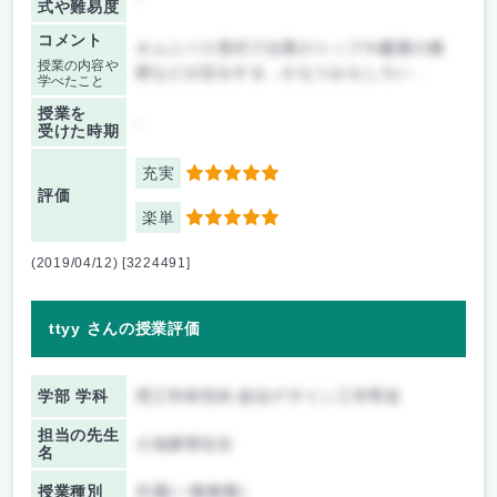
式や難易度
コメント
オムニバス形式で企業のトップや慶應の教
授業の内容や
授などが話をする．かなりおもしろい．
学べたこと
授業を
-
受けた時期
充実
5
評価
楽単
5
(2019/04/12) [3224491]
ttyy さんの授業評価
学部 学科
理工学研究科 総合デザイン工学専攻
担当の先生
小池康博先生
名
授業種別
共通(一般教養)