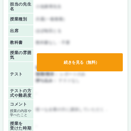
担当の先生
小池康博先生
名
授業種別
共通(一般教養)
出席
ほぼ毎回とる
教科書
教科書なし・不要
授業の雰囲
気
続きを見る（無料）
前期/中間：
レポートのみ
テスト
後期/期末：
レポートのみ
持ち込み：
テストなし
テストの方
-
式や難易度
コメント
様々な企業の方に講演していただく．
授業の内容や
学べたこと
授業を
-
受けた時期