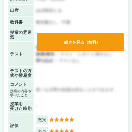
出席
ほぼ毎回とる
教科書
教科書なし・不要
授業の雰囲
気
続きを見る（無料）
前期/中間：
テスト・レポート両方なし
テスト
後期/期末：
テスト・レポート両方なし
持ち込み：
テストなし
テストの方
-
式や難易度
コメント
様々な分野の知識を得ることができます．
授業の内容や
学べたこと
授業を
-
受けた時期
充実
5
評価
楽単