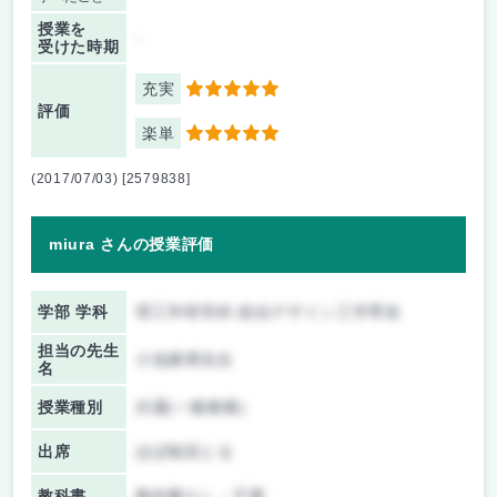
授業を
-
受けた時期
充実
5
評価
楽単
5
(2017/07/03) [2579838]
miura さんの授業評価
学部 学科
理工学研究科 総合デザイン工学専攻
担当の先生
小池康博先生
名
授業種別
共通(一般教養)
出席
ほぼ毎回とる
教科書
教科書なし・不要