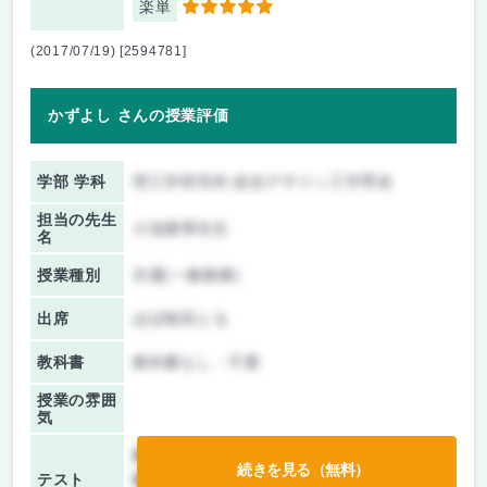
楽単
5
(2017/07/19) [2594781]
かずよし さんの授業評価
学部 学科
理工学研究科 総合デザイン工学専攻
担当の先生
小池康博先生
名
授業種別
共通(一般教養)
出席
ほぼ毎回とる
教科書
教科書なし・不要
授業の雰囲
気
前期/中間：
テスト・レポート両方なし
続きを見る（無料）
テスト
後期/期末：
テスト・レポート両方なし