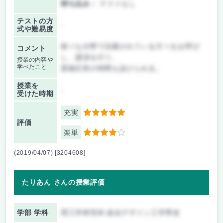
持ち込み：
テストなし
テストの方
-
式や難易度
様々な分野で活躍されている方々をお呼び
コメント
し、講演を行う。
授業の内容や
学べたこと
質疑応答の時間も設けられる。
授業を
-
受けた時期
充実
5
評価
楽単
4
(2019/04/07) [3204608]
たりあん さんの授業評価
学部 学科
理工学研究科 総合デザイン工学専攻