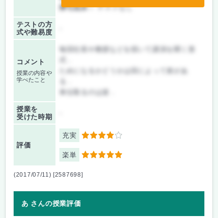
持ち込み：
テストなし
テストの方
-
式や難易度
毎回社長や教授などを招いて講演を聞く形
式．
コメント
ためになるかどうかは回によって差があ
授業の内容や
学べたこと
る．
単位取るのは楽．
授業を
-
受けた時期
充実
4
評価
楽単
5
(2017/07/11) [2587698]
あ さんの授業評価