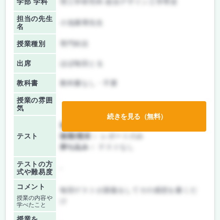
学部 学科
理工学研究科 総合デザイン工学専攻
担当の先生
小池康博先生
名
授業種別
専門科目
出席
ほぼ毎回とる
教科書
教科書なし・不要
授業の雰囲
気
続きを見る（無料）
前期/中間：
レポートのみ
テスト
後期/期末：
レポートのみ
持ち込み：
テストなし
テストの方
-
式や難易度
コメント
毎回ゲストが講義をしてその感想を書くだ
授業の内容や
け
学べたこと
授業を