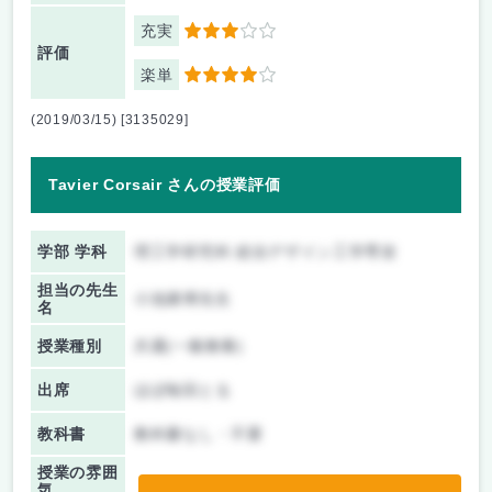
充実
3
評価
楽単
4
(2019/03/15) [3135029]
Tavier Corsair さんの授業評価
学部 学科
理工学研究科 総合デザイン工学専攻
担当の先生
小池康博先生
名
授業種別
共通(一般教養)
出席
ほぼ毎回とる
教科書
教科書なし・不要
授業の雰囲
気