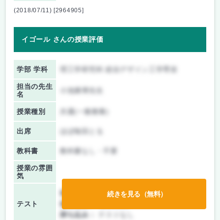
(2018/07/11) [2964905]
イゴール さんの授業評価
学部 学科
理工学研究科 総合デザイン工学専攻
担当の先生
小池康博先生
名
授業種別
共通(一般教養)
出席
ほぼ毎回とる
教科書
教科書なし・不要
授業の雰囲
気
前期/中間：
授業無し
続きを見る（無料）
テスト
後期/期末：
授業無し
持ち込み：
テストなし