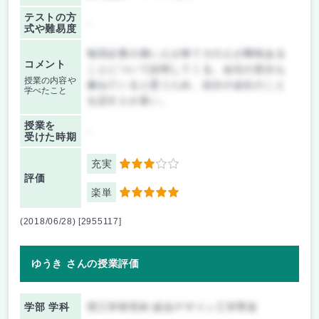
テストの方
-
式や難易度
毎回企業の偉い人が来てその人が興味ある
コメント
ことについて説明してくる。会社の宣伝も
授業の内容や
兼ねていると思うため、自分の会社のこと
学べたこと
を話す人が多い。
授業を
-
受けた時期
充実
3
評価
楽単
5
(2018/06/28) [2955117]
ゆうき さんの授業評価
学部 学科
理工学研究科 総合デザイン工学専攻