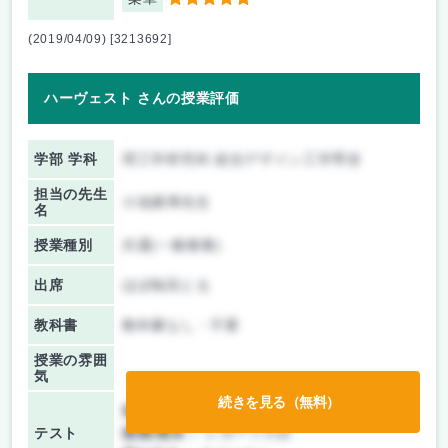
5
(2019/04/09) [3213692]
ハーヴェスト さんの授業評価
学部 学科
理工学研究科 総合デザイン工学専攻
担当の先生
小池康博先生
名
授業種別
共通(一般教養)
出席
ほぼ毎回とる
教科書
教科書なし・不要
授業の雰囲
気
続きを見る（無料）
前期/中間：
レポートのみ
テスト
後期/期末：
レポートのみ