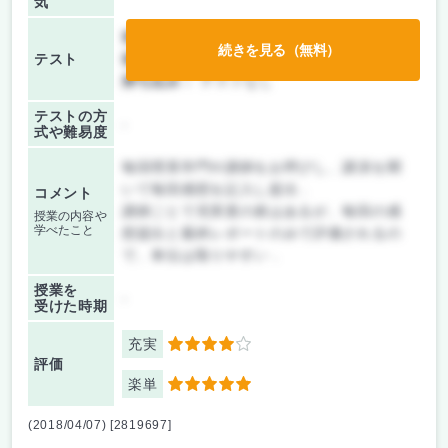
気
前期/中間：
レポートのみ
続きを見る（無料）
テスト
後期/期末：
授業無し
持ち込み：
テストなし
テストの方
-
式や難易度
毎回理系学門や講師をお呼びし、講演を聞
いて毎回感想を記入し提出．
コメント
講師ごとで充実度の差はあるが、毎回の感
授業の内容や
学べたこと
想提出と最終レポートのみで評価されるの
で、単位は取りやすい．
授業を
-
受けた時期
充実
4
評価
楽単
5
(2018/04/07) [2819697]