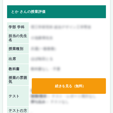
とか さんの授業評価
学部 学科
理工学研究科 総合デザイン工学専攻
担当の先生
小池康博先生
名
授業種別
共通(一般教養)
出席
ほぼ毎回とる
教科書
教科書なし・不要
授業の雰囲
気
続きを見る（無料）
前期/中間：
テスト・レポート両方なし
テスト
後期/期末：
テスト・レポート両方なし
持ち込み：
テストなし
テストの方
-