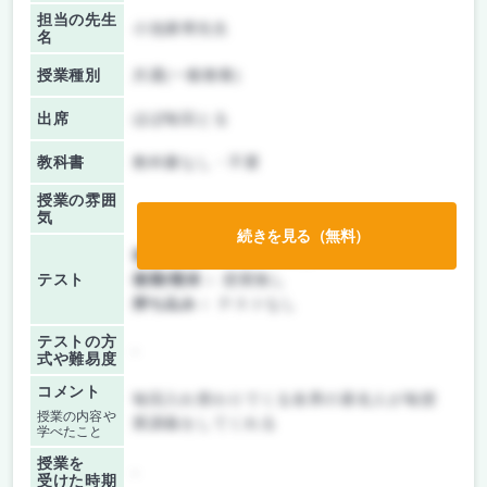
担当の先生
小池康博先生
名
授業種別
共通(一般教養)
出席
ほぼ毎回とる
教科書
教科書なし・不要
授業の雰囲
気
続きを見る（無料）
前期/中間：
レポートのみ
テスト
後期/期末：
授業無し
持ち込み：
テストなし
テストの方
-
式や難易度
コメント
毎回入れ替わりでくる各界の著名人が毎授
授業の内容や
業講義をしてくれる
学べたこと
授業を
-
受けた時期