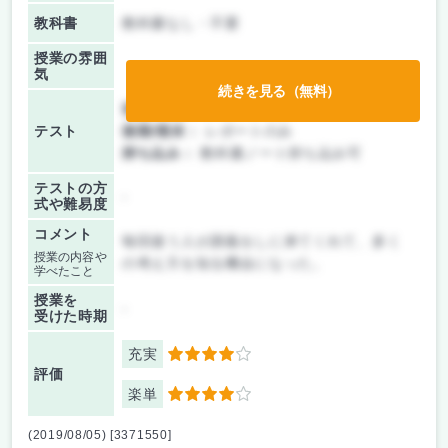
教科書
教科書なし・不要
授業の雰囲
気
続きを見る（無料）
前期/中間：
レポートのみ
テスト
後期/期末：
レポートのみ
持ち込み：
教科書ノート持ち込み可
テストの方
-
式や難易度
コメント
毎回違う人が講義をしに来てくれて、多く
授業の内容や
の考え方を知る機会になった。
学べたこと
授業を
-
受けた時期
充実
4
評価
楽単
4
(2019/08/05) [3371550]