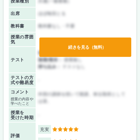
授業種別
共通(一般教養)
出席
ほぼ毎回とる
教科書
教科書なし・不要
授業の雰囲
気
続きを見る（無料）
前期/中間：
レポートのみ
テスト
後期/期末：
授業無し
持ち込み：
テストなし
テストの方
-
式や難易度
コメント
外部の講師を招いて聴講。単位取得として
授業の内容や
は楽。
学べたこと
授業を
-
受けた時期
充実
5
評価