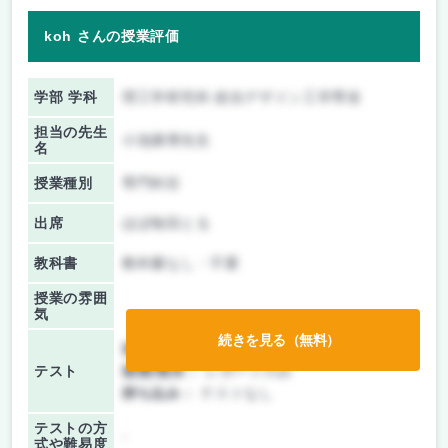
koh さんの授業評価
学部 学科
理工学研究科 総合デザイン工学専攻
担当の先生
小池康博先生
名
授業種別
専門科目
出席
ほぼ毎回とる
教科書
教科書なし・不要
授業の雰囲
気
続きを見る（無料）
前期/中間：
テスト・レポート両方なし
テスト
後期/期末：
レポートのみ
持ち込み：
テストなし
テストの方
-
式や難易度