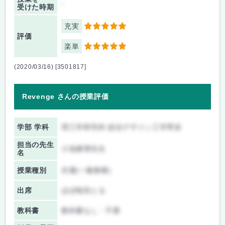
-
受けた時期
充実
5
評価
楽単
5
(2020/03/16) [3501817]
Revenge さんの授業評価
学部 学科
理工学研究科 総合デザイン工学専攻
担当の先生
小池康博先生
名
授業種別
共通(一般教養)
出席
ほぼ毎回とる
教科書
教科書なし・不要