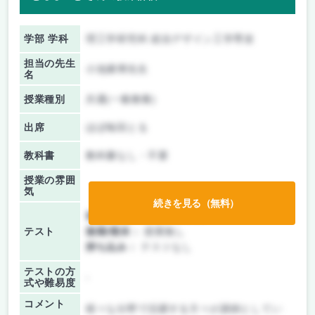
学部 学科
理工学研究科 総合デザイン工学専攻
担当の先生
小池康博先生
名
授業種別
共通(一般教養)
出席
ほぼ毎回とる
教科書
教科書なし・不要
授業の雰囲
気
続きを見る（無料）
前期/中間：
レポートのみ
テスト
後期/期末：
授業無し
持ち込み：
テストなし
テストの方
-
式や難易度
コメント
様々な分野で活躍する方々が講師としてい