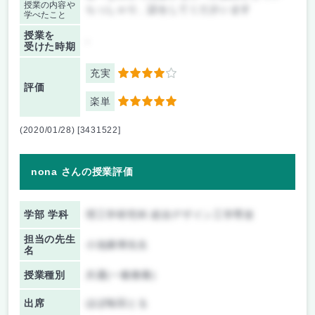
授業の内容や
らっしゃり、話をしてくださいます
学べたこと
授業を
-
受けた時期
充実
4
評価
楽単
5
(2020/01/28) [3431522]
nona さんの授業評価
学部 学科
理工学研究科 総合デザイン工学専攻
担当の先生
小池康博先生
名
授業種別
共通(一般教養)
出席
ほぼ毎回とる