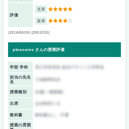
充実
5
評価
楽単
4
(2018/06/26) [2953235]
pleasures さんの授業評価
学部 学科
理工学研究科 総合デザイン工学専攻
担当の先生
小池康博先生
名
授業種別
共通(一般教養)
出席
ほぼ毎回とる
教科書
教科書なし・不要
授業の雰囲