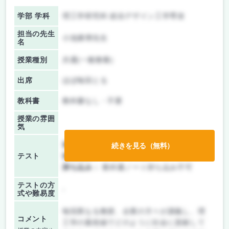
学部 学科
理工学研究科 総合デザイン工学専攻
担当の先生
小池康博先生
名
授業種別
共通(一般教養)
出席
ほぼ毎回とる
教科書
教科書なし・不要
授業の雰囲
気
前期/中間：
テスト・レポート両方なし
続きを見る（無料）
テスト
後期/期末：
レポートのみ
持ち込み：
教科書ノート持ち込み不可
テストの方
-
式や難易度
毎回異なる教授、企業の方々が講義し、理
コメント
工学の最前線でどのように社会に貢献して