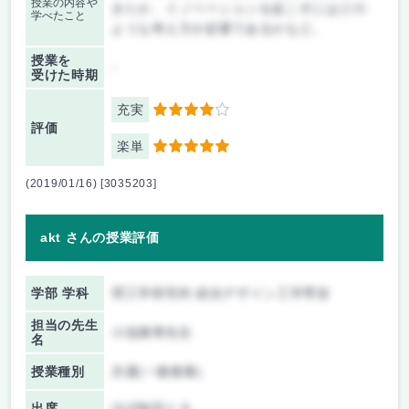
授業の内容や
きたか、イノベーションを起こすにはどの
学べたこと
ような考え方が必要であるかなど。
授業を
-
受けた時期
充実
4
評価
楽単
5
(2019/01/16) [3035203]
akt さんの授業評価
学部 学科
理工学研究科 総合デザイン工学専攻
担当の先生
小池康博先生
名
授業種別
共通(一般教養)
出席
ほぼ毎回とる