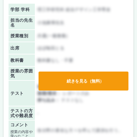
学部 学科
理工学研究科 総合デザイン工学専攻
担当の先生
小池康博先生
名
授業種別
共通(一般教養)
出席
ほぼ毎回とる
教科書
教科書なし・不要
授業の雰囲
気
続きを見る（無料）
前期/中間：
レポートのみ
テスト
後期/期末：
レポートのみ
持ち込み：
テストなし
テストの方
-
式や難易度
コメント
各分野の著名な方々を呼んで講演を行う。
授業の内容や
学べたこと