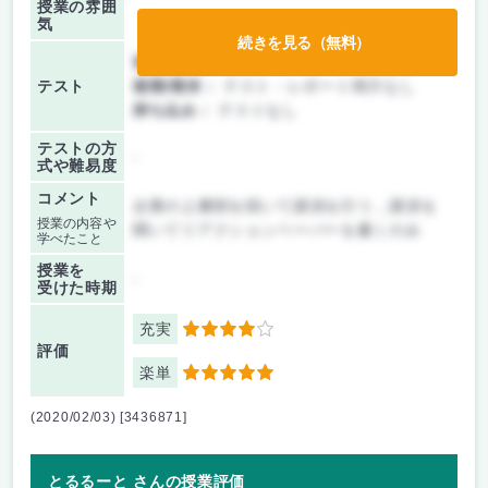
授業の雰囲
気
続きを見る（無料）
前期/中間：
テスト・レポート両方なし
テスト
後期/期末：
テスト・レポート両方なし
持ち込み：
テストなし
テストの方
-
式や難易度
コメント
企業の上層部を招いて講演を行う，講演を
授業の内容や
聞いてリアクションペーパーを書くのみ
学べたこと
授業を
-
受けた時期
充実
4
評価
楽単
5
(2020/02/03) [3436871]
とるるーと さんの授業評価