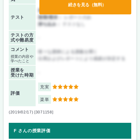
続きを見る（無料）
前期/中間：
テスト・レポート両方なし
テスト
後期/期末：
レポートのみ
持ち込み：
テストなし
テストの方
-
式や難易度
コメント
様々な講師による講義を聞く
授業の内容や
出席およびレポートにより成績が決定する
学べたこと
授業を
-
受けた時期
充実
5
評価
楽単
5
(2019/02/17) [3071158]
F さんの授業評価