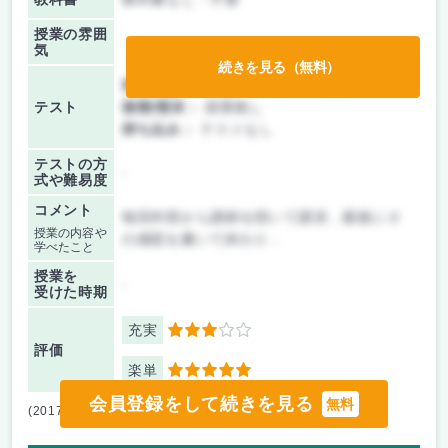
授業の雰囲
気
続きを見る（無料）
前期/中間：
テスト・レポート両方なし
テスト
後期/期末：
授業無し
持ち込み：
テストなし
テストの方
-
式や難易度
コメント
毎回外部から講師を招いて講演．最後にそ
授業の内容や
の感想を書いて終わり．
学べたこと
授業を
-
受けた時期
充実
3
評価
楽単
5
会員登録をして続きを見る
無料
(2017/06/21) [2566562]