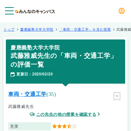
メニュー
トップ
慶應義塾大学大学院
「車両・交通工学」を含む授業
武藤雅
慶應義塾大学大学院
武藤雅威先生の「車両・交通工学」
の評価一覧
更新日
2020/02/20
：
車両・交通工学
(35)
ピン留
武藤雅威先生
この先生の他の授業を確認する
充実
3.5