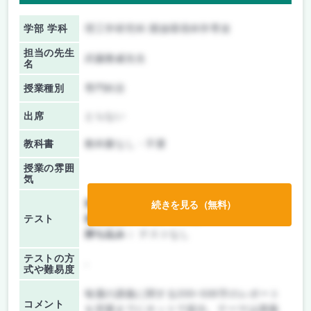
学部 学科
理工学研究科 開放環境科学専攻
担当の先生
武藤雅威先生
名
授業種別
専門科目
出席
とらない
教科書
教科書なし・不要
授業の雰囲
気
前期/中間：
レポートのみ
続きを見る（無料）
テスト
後期/期末：
レポートのみ
持ち込み：
テストなし
テストの方
-
式や難易度
毎週の講義に関する200~500字のレポート
コメント
を翌週までにネットで提出。テーマは講義