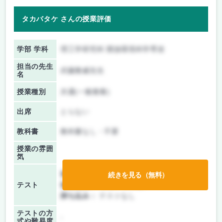
タカバタケ さんの授業評価
学部 学科
理工学研究科 開放環境科学専攻
担当の先生
武藤雅威先生
名
授業種別
共通(一般教養)
出席
とらない
教科書
教科書なし・不要
授業の雰囲
気
前期/中間：
授業無し
続きを見る（無料）
テスト
後期/期末：
レポートのみ
持ち込み：
テストなし
テストの方
-
式や難易度