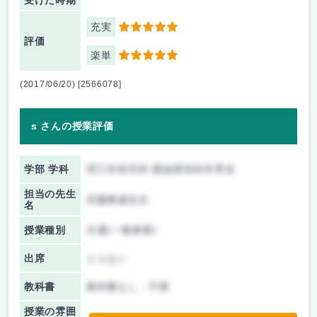
受けた時期
充実
5
評価
楽単
5
(2017/06/20) [2566078]
s さんの授業評価
学部 学科
理工学研究科 開放環境科学専攻
担当の先生
武藤雅威先生
名
授業種別
共通(一般教養)
出席
とらない
教科書
教科書なし・不要
授業の雰囲