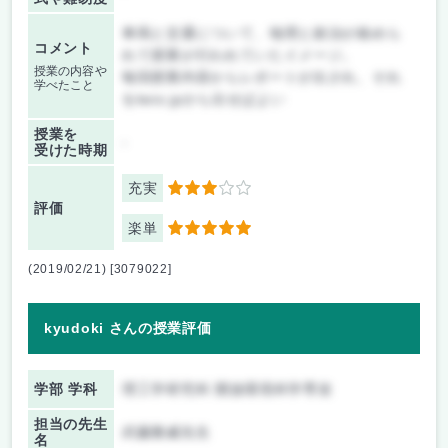
車両と交通について、地理と政治が絡めら
コメント
れて授業が行われていたイメージ。
授業の内容や
毎回授業内容からレポートが出され、それ
学べたこと
をkeio.jpから出せばよい
授業を
-
受けた時期
充実
3
評価
楽単
5
(2019/02/21) [3079022]
kyudoki さんの授業評価
学部 学科
理工学研究科 開放環境科学専攻
担当の先生
武藤雅威先生
名