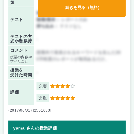
気
続きを見る（無料）
前期/中間：
レポートのみ
テスト
後期/期末：
レポートのみ
持ち込み：
テストなし
テストの方
-
式や難易度
コメント
授業内で発表されるキーワードを含んだ20
授業の内容や
0字程度のレポートが毎回あるだけ。
学べたこと
授業を
-
受けた時期
充実
4
評価
楽単
5
(2017/06/01) [2551033]
yama さんの授業評価