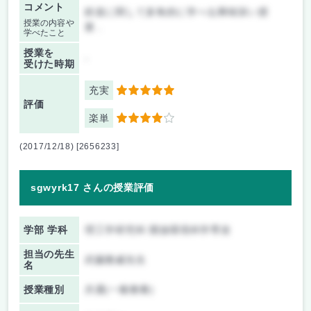
コメント
鉄道に関して多角的に学べる興味深い授
授業の内容や
業．
学べたこと
授業を
-
受けた時期
充実
5
評価
楽単
4
(2017/12/18) [2656233]
sgwyrk17 さんの授業評価
学部 学科
理工学研究科 開放環境科学専攻
担当の先生
武藤雅威先生
名
授業種別
共通(一般教養)