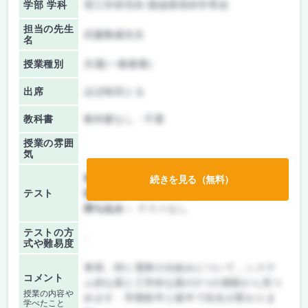
学部 学科
理工学研究科 開放環境科学専攻
担当の先生
武藤雅威先生
名
授業種別
共通(一般教養)
出席
ほぼ毎回とる
教科書
教科書なし・不要
授業の雰囲
気
前期/中間：
テスト・レポート両方なし
続きを見る（無料）
テスト
後期/期末：
レポートのみ
持ち込み：
テストなし
テストの方
-
式や難易度
車両，特に電車の仕組みについて，システ
コメント
ム的な面と工学的な面の2つの側面から見つ
授業の内容や
めます．学期前半と後半で先生が変わりま
学べたこと