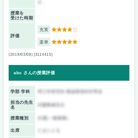
す．
授業を
-
受けた時期
充実
4
評価
楽単
5
(2019/03/08) [3114415]
abc さんの授業評価
学部 学科
理工学研究科 開放環境科学専攻
担当の先生
武藤雅威先生
名
授業種別
共通(一般教養)
出席
たまにとる