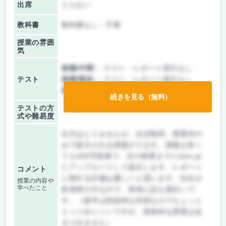
出席
とらない
教科書
教科書なし・不要
授業の雰囲
気
前期/中間：
テスト・レポート両方なし
テスト
後期/期末：
テスト・レポート両方なし
持ち込み：
テストなし
続きを見る（無料）
テストの方
-
式や難易度
出欠はとりませんが、ほぼ毎回、授業内の
みで提示される課題がでます。課題は多く
ても400字程度で、次の授業までにkeio.jp
にアップロードして提出します。レポート
コメント
に関する評価は優しいと思います。先生が
授業の内容や
学べたこと
鉄道研の方なので、単純に話も面白いで
す。（後半は技術的な内容なのでちょっと
とっつきにくいですが、技術的な課題はあ
まり出ません）