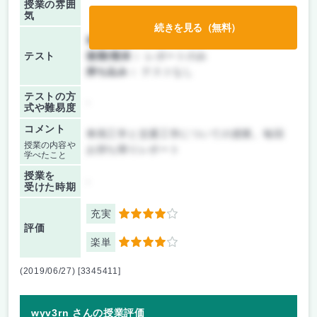
授業の雰囲
気
続きを見る（無料）
前期/中間：
レポートのみ
テスト
後期/期末：
レポートのみ
持ち込み：
テストなし
テストの方
-
式や難易度
コメント
車両工学と交通工学についての授業。毎回
授業の内容や
お持ち帰りレポート
学べたこと
授業を
-
受けた時期
充実
4
評価
楽単
4
(2019/06/27) [3345411]
wyv3rn さんの授業評価