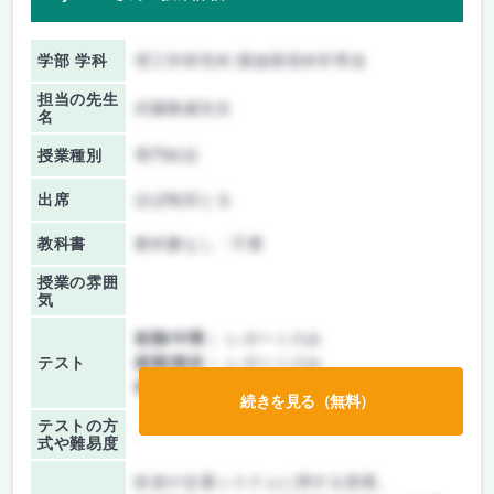
学部 学科
理工学研究科 開放環境科学専攻
担当の先生
武藤雅威先生
名
授業種別
専門科目
出席
ほぼ毎回とる
教科書
教科書なし・不要
授業の雰囲
気
前期/中間：
レポートのみ
テスト
後期/期末：
レポートのみ
持ち込み：
テストなし
続きを見る（無料）
テストの方
-
式や難易度
鉄道や交通システムに関する授業。