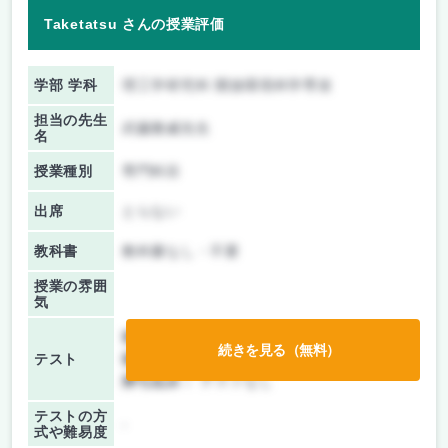
Taketatsu さんの授業評価
学部 学科
理工学研究科 開放環境科学専攻
担当の先生
武藤雅威先生
名
授業種別
専門科目
出席
とらない
教科書
教科書なし・不要
授業の雰囲
気
前期/中間：
レポートのみ
続きを見る（無料）
テスト
後期/期末：
レポートのみ
持ち込み：
テストなし
テストの方
-
式や難易度