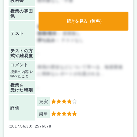
教科書
教科書なし・不要
授業の雰囲
気
続きを見る（無料）
前期/中間：
レポートのみ
テスト
後期/期末：
授業無し
持ち込み：
テストなし
テストの方
-
式や難易度
コメント
車両の歴史などについて学べる．毎授業後
授業の内容や
に簡単なレポートが出題される．
学べたこと
授業を
-
受けた時期
充実
4
評価
楽単
5
(2017/06/30) [2576878]