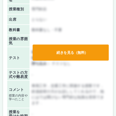
名
授業種別
専門科目
出席
とらない
教科書
教科書なし・不要
授業の雰囲
気
前期/中間：
レポートのみ
続きを見る（無料）
テスト
後期/期末：
授業無し
持ち込み：
テストなし
テストの方
-
式や難易度
車両工学，交通工学に関連する授業です．
コメント
鉄道総研の方がお話ししてくれるので，他
授業の内容や
にはでは聞けない専門的な知識を習得でき
学べたこと
ます．
授業を
-