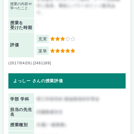
授業の内容や
中に発表。事前にパワーポイント配布あ
学べたこと
り。
授業を
-
受けた時期
充実
3
評価
楽単
5
(2017/04/26) [2481189]
よっしー さんの授業評価
学部 学科
理工学研究科 開放環境科学専攻
担当の先生
武藤雅威先生
名
授業種別
共通(一般教養)