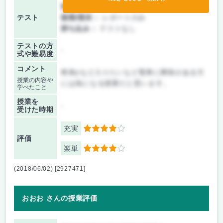
前期/中間：
レポートのみ
テスト
後期/期末：
レポートのみ
持ち込み：
テストなし
テストの方
-
式や難易度
コメント
将来jrなど入りたいなど電車に興味がある方
授業の内容や
には為になる授業だと思います。
学べたこと
授業を
-
受けた時期
充実
4
評価
楽単
4
(2018/06/02) [2927471]
おおお さんの授業評価