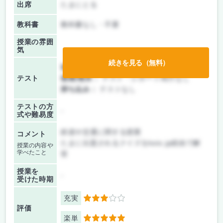
出席
たまにとる
教科書
教科書なし・不要
授業の雰囲
気
続きを見る（無料）
前期/中間：
テスト・レポート両方なし
テスト
後期/期末：
テスト・レポート両方なし
持ち込み：
テストなし
テストの方
-
式や難易度
鉄道や交通に関する授業
コメント
たまに出題されるクイズをkeio.jp経由で解
授業の内容や
学べたこと
答
授業を
-
受けた時期
充実
3
評価
楽単
5