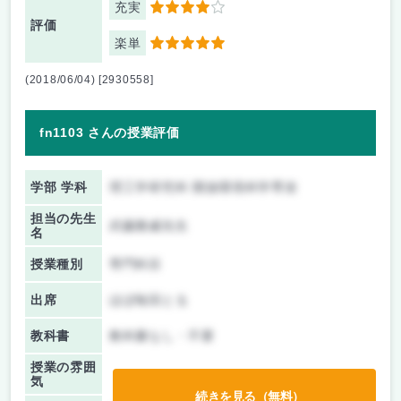
充実
4
評価
楽単
5
(2018/06/04) [2930558]
fn1103 さんの授業評価
学部 学科
理工学研究科 開放環境科学専攻
担当の先生
武藤雅威先生
名
授業種別
専門科目
出席
ほぼ毎回とる
教科書
教科書なし・不要
授業の雰囲
気
続きを見る（無料）