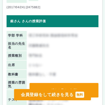
(2017/04/24) [2475882]
銀さん さんの授業評価
学部 学科
理工学研究科 開放環境科学専攻
担当の先生
武藤雅威先生
名
授業種別
専門科目
出席
とらない
教科書
教科書なし・不要
授業の雰囲
気
続きを見る（無料）
会員登録をして続きを見る
前期/中間：
レポートのみ
無料
テスト
後期/期末：
レポートのみ
持ち込み：
テストなし