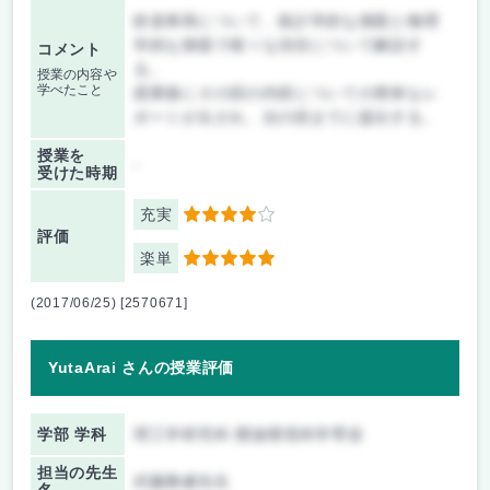
鉄道車両について、統計学的な側面と物理
学的な側面で様々な項目について解説す
コメント
る。
授業の内容や
学べたこと
授業後にその回の内容についての簡単なレ
ポートが出され、次の回までに提出する。
授業を
-
受けた時期
充実
4
評価
楽単
5
(2017/06/25) [2570671]
YutaArai さんの授業評価
学部 学科
理工学研究科 開放環境科学専攻
担当の先生
武藤雅威先生