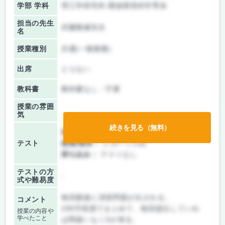
学部 学科
理工学研究科 開放環境科学専攻
担当の先生
武藤雅威先生
名
授業種別
共通(一般教養)
出席
とらない
教科書
教科書なし・不要
授業の雰囲
気
続きを見る（無料）
前期/中間：
レポートのみ
テスト
後期/期末：
レポートのみ
持ち込み：
テストなし
テストの方
-
式や難易度
毎回最後に演習問題が出される。
コメント
200字程度でまとめて、毎回提出していれ
授業の内容や
学べたこと
ば間違いなくSが来る。