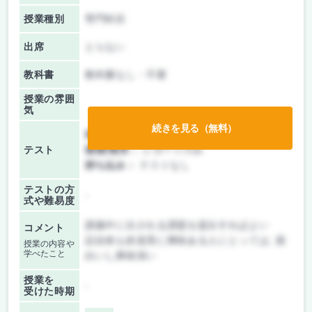
授業種別
専門科目
出席
とらない
教科書
教科書なし・不要
授業の雰囲
気
続きを見る（無料）
前期/中間：
レポートのみ
テスト
後期/期末：
レポートのみ
持ち込み：
テストなし
テストの方
-
式や難易度
講義中に出される課題を提出すればよい
コメント
話自体も鉄道系に興味ある人にとっては, 面
授業の内容や
学べたこと
白いし興味深い
授業を
-
受けた時期