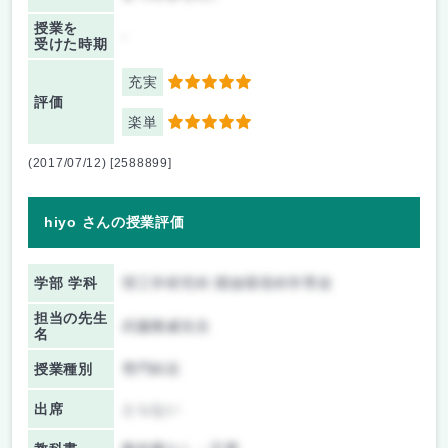
授業を
-
受けた時期
充実
5
評価
楽単
5
(2017/07/12) [2588899]
hiyo さんの授業評価
学部 学科
理工学研究科 開放環境科学専攻
担当の先生
武藤雅威先生
名
授業種別
専門科目
出席
とらない