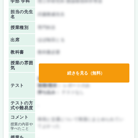
学部 学科
理工学研究科 開放環境科学専攻
担当の先生
武藤雅威先生
名
授業種別
専門科目
出席
ほぼ毎回とる
教科書
教科書必要
授業の雰囲
気
続きを見る（無料）
前期/中間：
レポートのみ
テスト
後期/期末：
レポートのみ
持ち込み：
テストなし
テストの方
-
式や難易度
コメント
車両と交通について簡潔にまとめられてい
授業の内容や
てよかった
学べたこと
授業を