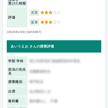
-
受けた時期
充実
3
評価
楽単
3
(2020/02/20) [3455807]
あいうえお さんの授業評価
学部 学科
理工学研究科 開放環境科学専攻
担当の先生
武藤雅威先生
名
授業種別
専門科目
出席
ほぼ毎回とる
教科書
教科書なし・不要