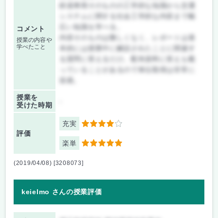
鉄道車両そのものの工学的な知識から交通
システムに関する社会工学的な内容まで幅
広い知識を学べる。
コメント
内容そのものは難しくなく、レポートは基
授業の内容や
学べたこと
本的には授業中に解説されたことに関連す
る質問に答えるだけ。配布資料に答えも載
っていることがあるので単位取得は非常に
容易。
授業を
-
受けた時期
充実
4
評価
楽単
5
(2019/04/08) [3208073]
keielmo さんの授業評価