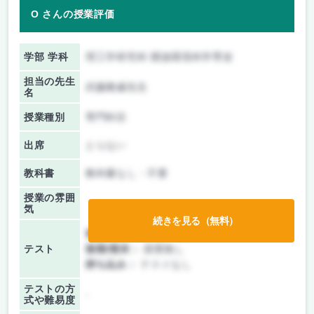
O さんの授業評価
学部 学科
理工学研究科 開放環境科学専攻
担当の先生
武藤雅威先生
名
授業種別
専門科目
出席
とらない
教科書
教科書なし・不要
授業の雰囲
気
続きを見る（無料）
前期/中間：
レポートのみ
テスト
後期/期末：
授業無し
持ち込み：
テストなし
テストの方
-
式や難易度