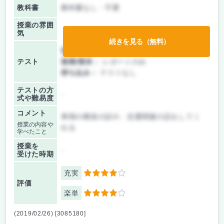
教科書
教科書なし・不要
授業の雰囲
気
続きを見る（無料）
前期/中間：
レポートのみ
テスト
後期/期末：
レポートのみ
持ち込み：
テストなし
テストの方
-
式や難易度
コメント
車両の構造の話や、交通関連の話をしてく
授業の内容や
れる
学べたこと
授業を
-
受けた時期
充実
4
評価
楽単
4
(2019/02/26) [3085180]