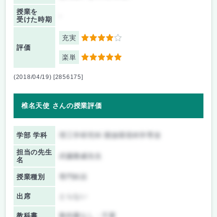
授業を
-
受けた時期
充実
4
評価
楽単
5
(2018/04/19) [2856175]
椎名天使 さんの授業評価
学部 学科
理工学研究科 開放環境科学専攻
担当の先生
武藤雅威先生
名
授業種別
専門科目
出席
とらない
教科書
教科書なし・不要