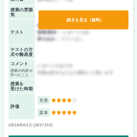
授業の雰囲
気
続きを見る（無料）
前期/中間：
レポートのみ
テスト
後期/期末：
レポートのみ
持ち込み：
テストなし
テストの方
-
式や難易度
コメント
レポートのみです
授業の内容や
内容は好きな人なら面白いと思います
学べたこと
授業を
-
受けた時期
充実
4
評価
楽単
5
(2018/04/12) [2837155]