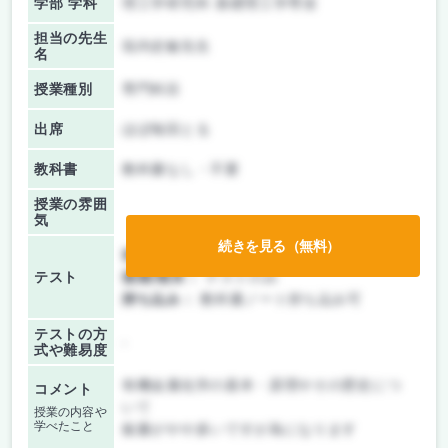
学部 学科
理工学研究科 基礎理工学専攻
担当の先生
垣内史敏先生
名
授業種別
専門科目
出席
ほぼ毎回とる
教科書
教科書なし・不要
授業の雰囲
気
続きを見る（無料）
前期/中間：
テストのみ
テスト
後期/期末：
テストのみ
持ち込み：
教科書ノート持ち込み可
テストの方
-
式や難易度
有機金属化学の基本・原理やその歴史につ
コメント
いて
授業の内容や
学べたこと
板書がやや多いですが為になります