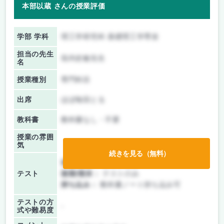
本部以蔵 さんの授業評価
学部 学科
理工学研究科 基礎理工学専攻
担当の先生
垣内史敏先生
名
授業種別
専門科目
出席
ほぼ毎回とる
教科書
教科書なし・不要
授業の雰囲
気
続きを見る（無料）
前期/中間：
テストのみ
テスト
後期/期末：
テストのみ
持ち込み：
教科書ノート持ち込み可
テストの方
-
式や難易度