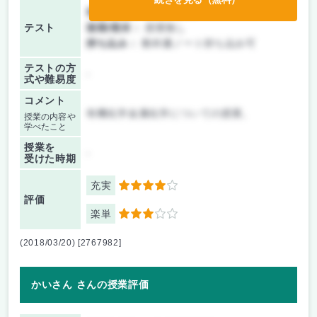
前期/中間：
テストのみ
テスト
後期/期末：
授業無し
持ち込み：
教科書ノート持ち込み可
テストの方
-
式や難易度
コメント
有機化学金属化学についての授業。
授業の内容や
学べたこと
授業を
-
受けた時期
充実
4
評価
楽単
3
(2018/03/20) [2767982]
かいさん さんの授業評価