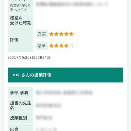
有機金属触媒反応の基礎知識について
授業の内容や
学べたこと
授業を
-
受けた時期
充実
5
評価
楽単
4
(2017/05/20) [2529245]
otk さんの授業評価
学部 学科
理工学研究科 基礎理工学専攻
担当の先生
垣内史敏先生
名
授業種別
専門科目
出席
たまにとる