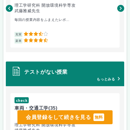
理工学研究科 開放環境科学専攻
理
武藤雅威先生
高
毎回の授業内容をふまえたレポ...
よ
3.5
充実
充
4.5
楽単
楽
テストがない授業
もっとみる
check
ch
車両・交通工学
(35)
総
会員登録をして続きを見る
無料
理工学研究科 開放環境科学専攻
理