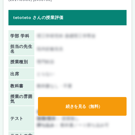
tetoteto さんの授業評価
学部 学科
理工学研究科 基礎理工学専攻
担当の先生
垣内史敏先生
名
授業種別
専門科目
出席
とらない
教科書
教科書なし・不要
授業の雰囲
気
続きを見る（無料）
前期/中間：
テストのみ
テスト
後期/期末：
授業無し
持ち込み：
教科書ノート持ち込み可