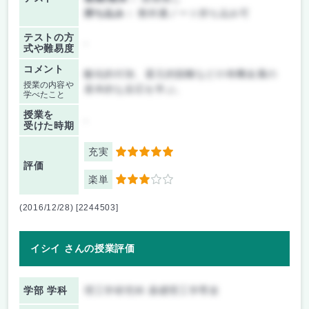
持ち込み：
教科書ノート持ち込み可
テストの方
-
式や難易度
コメント
酸化的付加、還元的脱離などの有機金属の
授業の内容や
基本的な反応を学ぶ。
学べたこと
授業を
-
受けた時期
充実
5
評価
楽単
3
(2016/12/28) [2244503]
イシイ さんの授業評価
学部 学科
理工学研究科 基礎理工学専攻