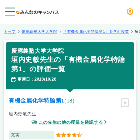
メニュー
トップ
慶應義塾大学大学院
「有機金属化学特論第1」を含む授業
垣
慶應義塾大学大学院
垣内史敏先生の「有機金属化学特論
第1」の評価一覧
更新日
2019/10/28
：
有機金属化学特論第1
(18)
ピン留
垣内史敏先生
この先生の他の授業を確認する
充実
4.5