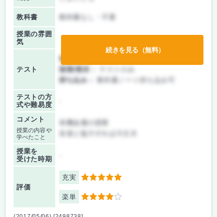
教科書
教科書なし・不要
授業の雰囲
気
続きを見る（無料）
前期/中間：
テストのみ
テスト
後期/期末：
テストのみ
持ち込み：
教科書ノート持ち込み可
テストの方
-
式や難易度
コメント
有機金属の授業
授業の内容や
友達と協力すれば大丈夫
学べたこと
授業を
-
受けた時期
充実
5
評価
楽単
4
(2017/05/06) [2498738]