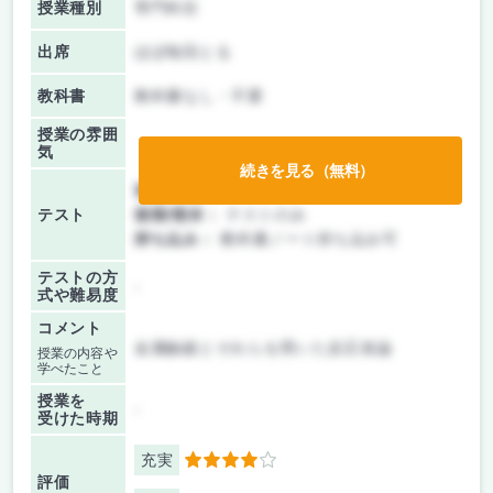
授業種別
専門科目
出席
ほぼ毎回とる
教科書
教科書なし・不要
授業の雰囲
気
続きを見る（無料）
前期/中間：
テストのみ
テスト
後期/期末：
テストのみ
持ち込み：
教科書ノート持ち込み可
テストの方
-
式や難易度
コメント
金属触媒とそれらを用いた反応各論
授業の内容や
学べたこと
授業を
-
受けた時期
充実
4
評価