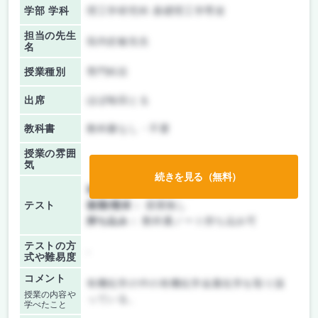
学部 学科
理工学研究科 基礎理工学専攻
担当の先生
垣内史敏先生
名
授業種別
専門科目
出席
ほぼ毎回とる
教科書
教科書なし・不要
授業の雰囲
気
続きを見る（無料）
前期/中間：
テストのみ
テスト
後期/期末：
授業無し
持ち込み：
教科書ノート持ち込み可
テストの方
-
式や難易度
コメント
有機化学の中の有機化学金属化学を取り扱
授業の内容や
っている。
学べたこと