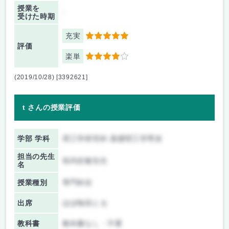
授業を
-
受けた時期
充実
5
評価
楽単
4
(2019/10/28) [3392621]
t さんの授業評価
学部 学科
理工学研究科 基礎理工学専攻
担当の先生
垣内史敏先生
名
授業種別
専門科目
出席
ほぼ毎回とる
教科書
教科書なし・不要