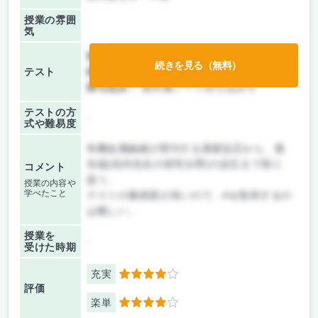
授業の雰囲
気
前期/中間：
テストのみ
続きを見る（無料）
テスト
後期/期末：
授業無し
持ち込み：
教科書ノート持ち込み可
テストの方
-
式や難易度
有機金属触媒が関与する基礎反応から、最
先端(垣内先生の研究分野)の反応まで取り
コメント
扱う。
授業の内容や
学べたこと
テストの難易度が高いので、Aを取得するの
は難しい。
授業を
-
受けた時期
充実
4
評価
楽単
4