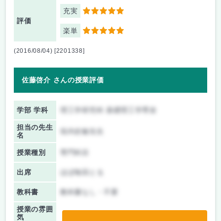
充実
5
評価
楽単
5
(2016/08/04) [2201338]
佐藤啓介 さんの授業評価
学部 学科
理工学研究科 基礎理工学専攻
担当の先生
垣内史敏先生
名
授業種別
専門科目
出席
ほぼ毎回とる
教科書
教科書なし・不要
授業の雰囲
気