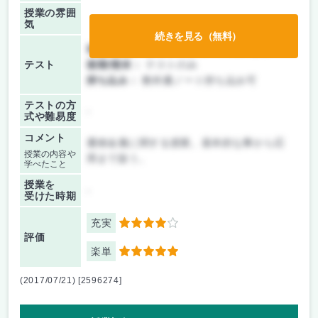
授業の雰囲
気
続きを見る（無料）
前期/中間：
テスト・レポート両方なし
テスト
後期/期末：
テストのみ
持ち込み：
教科書ノート持ち込み可
テストの方
-
式や難易度
コメント
遷移金属に関する授業。基本的な事から応
授業の内容や
用まで扱う。
学べたこと
授業を
-
受けた時期
充実
4
評価
楽単
5
(2017/07/21) [2596274]