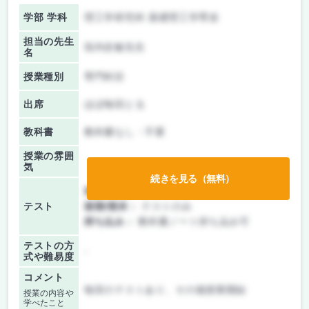
学部 学科
理工学研究科 基礎理工学専攻
担当の先生
垣内史敏先生
名
授業種別
専門科目
出席
ほぼ毎回とる
教科書
教科書なし・不要
授業の雰囲
気
続きを見る（無料）
前期/中間：
テストのみ
テスト
後期/期末：
テストのみ
持ち込み：
教科書ノート持ち込み可
テストの方
-
式や難易度
コメント
毎回小テストあり、その後授業開始
授業の内容や
学べたこと