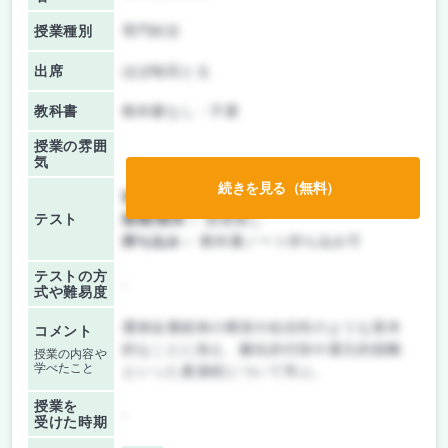
授業種別
専門科目
出席
ほぼ毎回とる
教科書
教科書なし・不要
授業の雰囲
気
続きを見る（無料）
前期/中間：
テストのみ
テスト
後期/期末：
授業無し
持ち込み：
教科書ノート持ち込み可
テストの方
-
式や難易度
遷移金属錯体の構造や結合性のような基本
コメント
的なことに加え、酸化的付加や還元的脱離
授業の内容や
学べたこと
といった素過程について学ぶ。
授業を
-
受けた時期