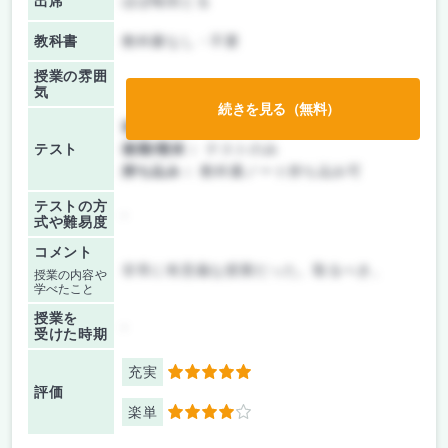
出席
ほぼ毎回とる
教科書
教科書なし・不要
授業の雰囲
気
続きを見る（無料）
前期/中間：
テストのみ
テスト
後期/期末：
テストのみ
持ち込み：
教科書ノート持ち込み可
テストの方
-
式や難易度
コメント
非常に有意義な授業だった。取るべき。
授業の内容や
学べたこと
授業を
-
受けた時期
充実
5
評価
楽単
4