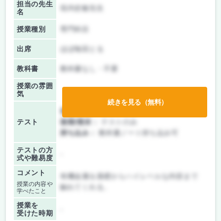
担当の先生
垣内史敏先生
名
授業種別
専門科目
出席
ほぼ毎回とる
教科書
教科書なし・不要
授業の雰囲
気
続きを見る（無料）
前期/中間：
テストのみ
テスト
後期/期末：
テストのみ
持ち込み：
教科書ノート持ち込み可
テストの方
-
式や難易度
コメント
有機金属を基礎からハイレベルな内容まで
授業の内容や
触れてくれる。
学べたこと
授業を
-
受けた時期