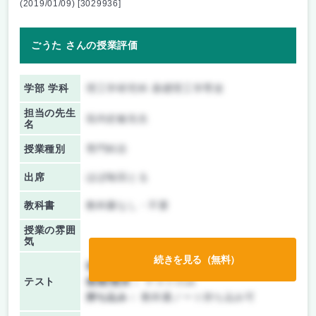
(2019/01/09) [3029936]
ごうた さんの授業評価
学部 学科
理工学研究科 基礎理工学専攻
担当の先生
垣内史敏先生
名
授業種別
専門科目
出席
ほぼ毎回とる
教科書
教科書なし・不要
授業の雰囲
気
続きを見る（無料）
前期/中間：
テストのみ
テスト
後期/期末：
テストのみ
持ち込み：
教科書ノート持ち込み可