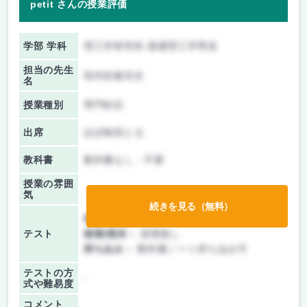
petit さんの授業評価
学部 学科
理工学研究科 基礎理工学専攻
担当の先生
垣内史敏先生
名
授業種別
専門科目
出席
ほぼ毎回とる
教科書
教科書なし・不要
授業の雰囲
気
続きを見る（無料）
前期/中間：
テストのみ
テスト
後期/期末：
授業無し
持ち込み：
教科書ノート持ち込み可
テストの方
-
式や難易度
コメント