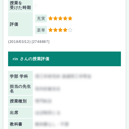
授業を
-
受けた時期
充実
5
評価
楽単
4
(2018/03/12) [2748887]
rin さんの授業評価
学部 学科
理工学研究科 基礎理工学専攻
担当の先生
垣内史敏先生
名
授業種別
専門科目
出席
ほぼ毎回とる
教科書
教科書なし・不要