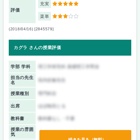
充実
5
評価
楽単
3
(2018/04/16) [2845579]
カグラ さんの授業評価
学部 学科
理工学研究科 基礎理工学専攻
担当の先生
垣内史敏先生
名
授業種別
専門科目
出席
ほぼ毎回とる
教科書
教科書なし・不要
授業の雰囲
気
続きを見る（無料）