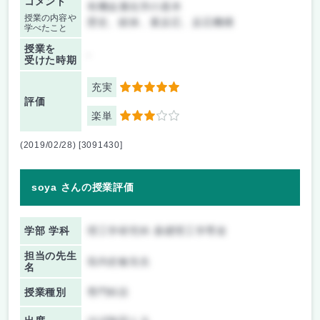
コメント
有機金属化学の基本
授業の内容や
歴史、錯体、素反応、反応機構
学べたこと
授業を
-
受けた時期
充実
5
評価
楽単
3
(2019/02/28) [3091430]
soya さんの授業評価
学部 学科
理工学研究科 基礎理工学専攻
担当の先生
垣内史敏先生
名
授業種別
専門科目