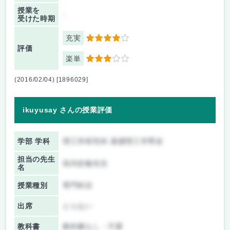
授業を
-
受けた時期
充実
4
評価
楽単
3
(2016/02/04) [1896029]
ikuyusay さんの授業評価
学部 学科
理工学研究科 基礎理工学専攻
担当の先生
垣内史敏先生
名
授業種別
専門科目
出席
とらない
教科書
教科書なし・不要