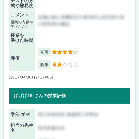
テストの方
-
式や難易度
コメント
金属が絡む有機反応の基本的な反応紹介及
授業の内容や
び研究例の解説。
学べたこと
授業を
-
受けた時期
充実
4
評価
楽単
2
(2017/04/06) [2417065]
げげげ29 さんの授業評価
学部 学科
理工学研究科 基礎理工学専攻
担当の先生
垣内史敏先生
名