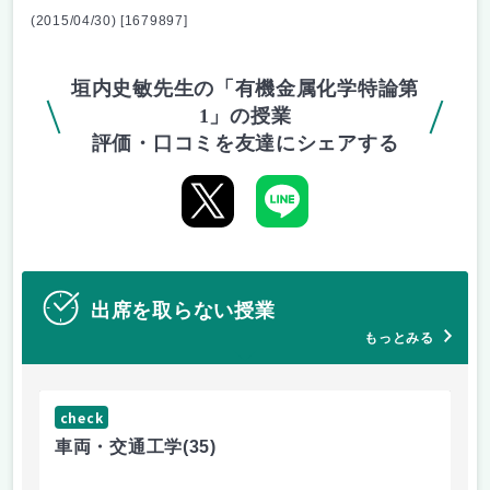
(2015/04/30) [1679897]
垣内史敏先生の「有機金属化学特論第
1」の授業
評価・口コミを友達にシェアする
出席を取らない授業
もっとみる
check
ch
車両・交通工学
(35)
有