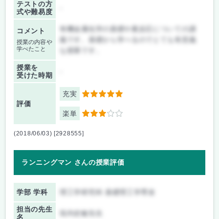
テストの方
-
式や難易度
有機金属化学の基礎や素反応についての講
コメント
義です。基礎から学べるのでとても有意義
授業の内容や
学べたこと
な授業です。
授業を
-
受けた時期
充実
5
評価
楽単
3
(2018/06/03) [2928555]
ランニングマン さんの授業評価
学部 学科
理工学研究科 基礎理工学専攻
担当の先生
垣内史敏先生
名