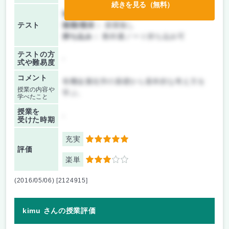
続きを見る（無料）
前期/中間：
テストのみ
テスト
後期/期末：
授業無し
持ち込み：
教科書ノート持ち込み可
テストの方
-
式や難易度
コメント
有機金属化学の基礎から基本的な考え方を
授業の内容や
学ぶ。
学べたこと
授業を
-
受けた時期
充実
5
評価
楽単
3
(2016/05/06) [2124915]
kimu さんの授業評価