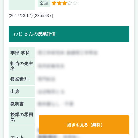
楽単
3
(2017/03/17) [2355437]
おじ さんの授業評価
学部 学科
理工学研究科 基礎理工学専攻
担当の先生
垣内史敏先生
名
授業種別
専門科目
出席
ほぼ毎回とる
教科書
教科書なし・不要
授業の雰囲
気
続きを見る（無料）
前期/中間：
テストのみ
テスト
後期/期末：
授業無し