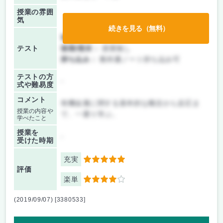
授業の雰囲
気
続きを見る（無料）
前期/中間：
テストのみ
テスト
後期/期末：
授業無し
持ち込み：
教科書ノート持ち込み可
テストの方
-
式や難易度
コメント
有機金属に関する基本的な概念から反応ま
授業の内容や
で、一通り学ぶ。
学べたこと
授業を
-
受けた時期
充実
5
評価
楽単
4
(2019/09/07) [3380533]