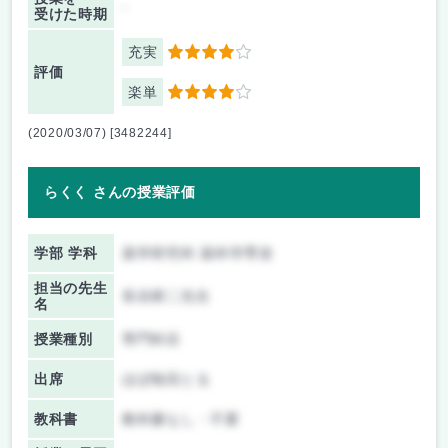
-
受けた時期
充実
4
評価
楽単
4
(2020/03/07) [3482244]
らくく さんの授業評価
学部 学科
薬学研究科 薬科学専攻
担当の先生
長谷耕二先生
名
授業種別
専門科目
出席
ほぼ毎回とる
教科書
教科書なし・不要