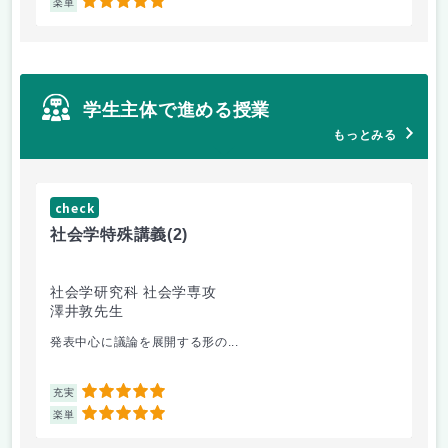
5
楽単
学生主体で進める授業
もっとみる
check
ch
社会学特殊講義
(2)
イ
社会学研究科 社会学専攻
シ
澤井敦先生
ザ
白
発表中心に議論を展開する形の...
シ
5
充実
充
5
楽単
楽