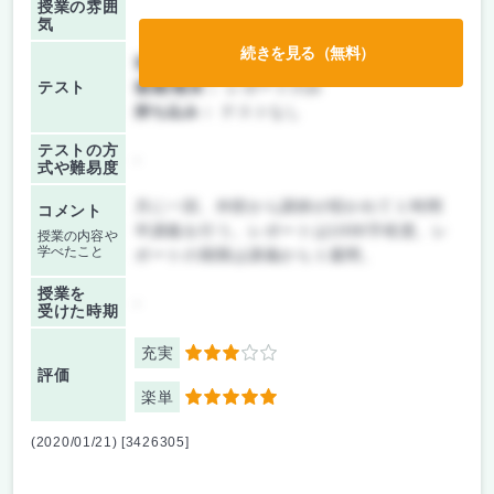
授業の雰囲
気
続きを見る（無料）
前期/中間：
レポートのみ
テスト
後期/期末：
レポートのみ
持ち込み：
テストなし
テストの方
-
式や難易度
月に一回、外部から講師が招かれて１時間
コメント
半講義を行う。レポートは1000字程度。レ
授業の内容や
学べたこと
ポートの期限は講義から１週間。
授業を
-
受けた時期
充実
3
評価
楽単
5
(2020/01/21) [3426305]