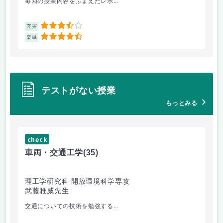
毎回の授業内容をふまえたレポ...
よ
3.5
充実
充
4.5
楽単
楽
テストがない授業
もっとみる
check
ch
車両・交通工学
(35)
総
理工学研究科 開放環境科学専攻
理
武藤雅威先生
小
交通についての技術を勉強する...
企