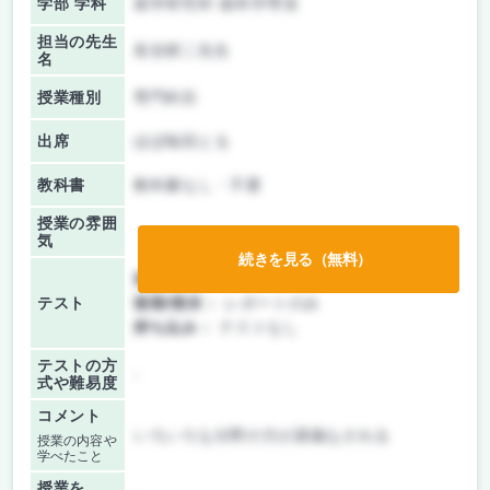
学部 学科
薬学研究科 薬科学専攻
担当の先生
長谷耕二先生
名
授業種別
専門科目
出席
ほぼ毎回とる
教科書
教科書なし・不要
授業の雰囲
気
続きを見る（無料）
前期/中間：
レポートのみ
テスト
後期/期末：
レポートのみ
持ち込み：
テストなし
テストの方
-
式や難易度
コメント
いろいろな分野の方が講義なされる
授業の内容や
学べたこと
授業を