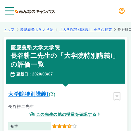
メニュー
トップ
慶應義塾大学大学院
「大学院特別講義I」を含む授業
長谷耕
慶應義塾大学大学院
長谷耕二先生の「大学院特別講義I」
の評価一覧
更新日
2020/03/07
：
大学院特別講義I
(2)
ピン留
長谷耕二先生
この先生の他の授業を確認する
充実
3.5