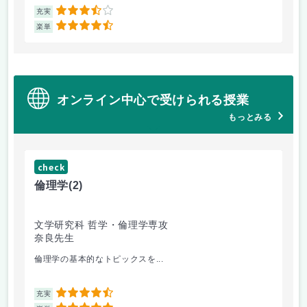
3.5
充実
充
4.5
楽単
楽
オンライン中心で受けられる授業
もっとみる
check
倫理学
(2)
文学研究科 哲学・倫理学専攻
奈良先生
倫理学の基本的なトピックスを...
4.5
充実