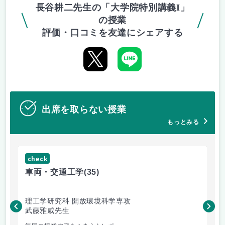
長谷耕二先生の「大学院特別講義I」
の授業
評価・口コミを友達にシェアする
出席を取らない授業
もっとみる
check
ch
車両・交通工学
(35)
有
理工学研究科 開放環境科学専攻
理
武藤雅威先生
高