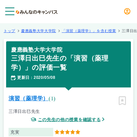
メニュー
トップ
慶應義塾大学大学院
「演習（薬理学）」を含む授業
三澤日
慶應義塾大学大学院
三澤日出巳先生の「演習（薬理
学）」の評価一覧
更新日
2020/05/08
：
演習（薬理学）
(1)
ピン留
三澤日出巳先生
この先生の他の授業を確認する
充実
5