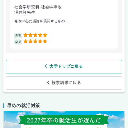
社会学研究科 社会学専攻
シ
澤井敦先生
ザ
白
発表中心に議論を展開する形の...
シ
5
充実
充
5
楽単
楽
大学トップに戻る
検索結果に戻る
早めの就活対策