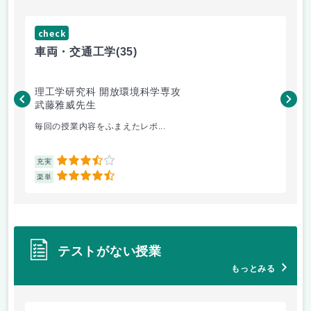
check
ch
車両・交通工学
(35)
有
理工学研究科 開放環境科学専攻
理
武藤雅威先生
高
毎回の授業内容をふまえたレポ...
よ
3.5
充実
充
4.5
楽単
楽
テストがない授業
もっとみる