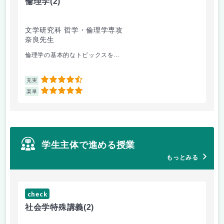
倫理学
(2)
文学研究科 哲学・倫理学専攻
奈良先生
倫理学の基本的なトピックスを...
4.5
充実
5
楽単
学生主体で進める授業
もっとみる
check
ch
社会学特殊講義
(2)
イ