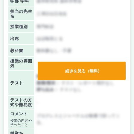
学部 学科
薬学研究科 薬科学専攻
担当の先生
三澤日出巳先生
名
授業種別
専門科目
出席
ほぼ毎回とる
教科書
教科書なし・不要
授業の雰囲
気
続きを見る（無料）
前期/中間：
テスト・レポート両方なし
テスト
後期/期末：
テスト・レポート両方なし
持ち込み：
テストなし
テストの方
-
式や難易度
コメント
プログレスとジャーナルが順番で回ってく
授業の内容や
る。
学べたこと
授業を