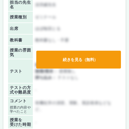
担当の先生
須貝威先生
名
授業種別
ゼミナール
出席
ほぼ毎回とる
教科書
教科書なし・不要
授業の雰囲
気
続きを見る（無料）
前期/中間：
授業無し
テスト
後期/期末：
授業無し
持ち込み：
テストなし
テストの方
-
式や難易度
コメント
有機化学の演習。実験。英語発表などな
授業の内容や
ど。
学べたこと
授業を
-
受けた時期