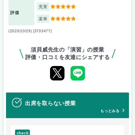
充実
5
評価
楽単
5
(2020/10/29) [3703477]
須貝威先生の「演習」の授業
評価・口コミを友達にシェアする
出席を取らない授業
もっとみる
check
ch