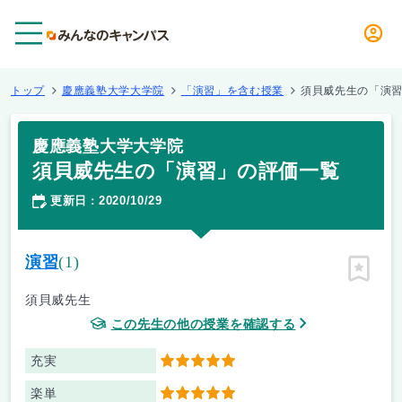
メニュー
トップ
慶應義塾大学大学院
「演習」を含む授業
須貝威先生の「演
慶應義塾大学大学院
須貝威先生の「演習」の評価一覧
更新日
2020/10/29
：
演習
(1)
ピン留
須貝威先生
この先生の他の授業を確認する
充実
5
楽単
5