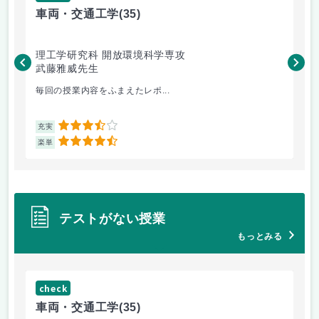
車両・交通工学
(35)
有
理工学研究科 開放環境科学専攻
理
武藤雅威先生
高
毎回の授業内容をふまえたレポ...
よ
3.5
充実
充
4.5
楽単
楽
テストがない授業
もっとみる
check
ch
車両・交通工学
(35)
総