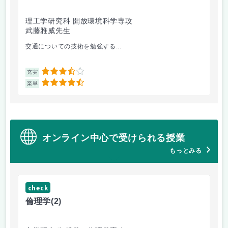
理工学研究科 開放環境科学専攻
理
武藤雅威先生
小
交通についての技術を勉強する...
企
3.5
充実
充
4.5
楽単
楽
オンライン中心で受けられる授業
もっとみる
check
倫理学
(2)