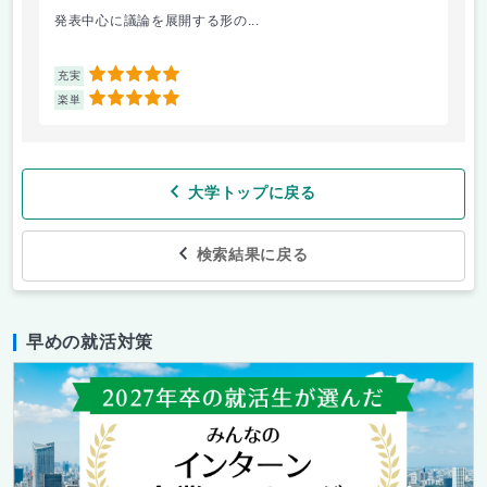
発表中心に議論を展開する形の...
シ
5
充実
充
5
楽単
楽
大学トップに戻る
検索結果に戻る
早めの就活対策