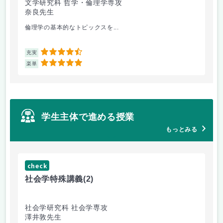
文学研究科 哲学・倫理学専攻
奈良先生
倫理学の基本的なトピックスを...
4.5
充実
5
楽単
学生主体で進める授業
もっとみる
check
ch
社会学特殊講義
(2)
イ
社会学研究科 社会学専攻
シ
澤井敦先生
ザ
白