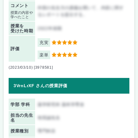
コメント
外部の先生方の講義を聞いて、内容に関す
授業の内容や
るレポートを提出する。
学べたこと
授業を
2022年前期
受けた時期
充実
5
評価
楽単
5
(2023/03/10) [3978581]
3VrnLrXF さんの授業評価
学部 学科
薬学研究科 薬科学専攻
担当の先生
有田誠先生
名
授業種別
専門科目