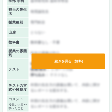
学部 学科
薬学研究科 薬科学専攻
担当の先生
有田誠先生
名
授業種別
専門科目
出席
とらない
教科書
教科書なし・不要
授業の雰囲
先生の講義が中心
気
続きを見る（無料）
前期/中間：
レポートのみ
テスト
後期/期末：
レポートのみ
持ち込み：
テストなし
外部の先生方の講義を聞いて、内容に関す
テストの方
式や難易度
るレポートを提出する。
コメント
外部の先生方の講義を聞いて、内容に関す
授業の内容や
るレポートを提出する。
学べたこと