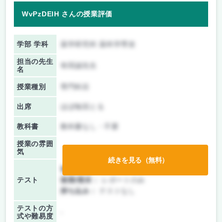
WvPzDElH さんの授業評価
学部 学科
薬学研究科 薬科学専攻
担当の先生
有田誠先生
名
授業種別
専門科目
出席
ほぼ毎回とる
教科書
教科書なし・不要
授業の雰囲
気
続きを見る（無料）
前期/中間：
レポートのみ
テスト
後期/期末：
レポートのみ
持ち込み：
テストなし
テストの方
-
式や難易度