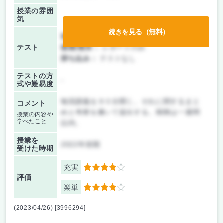
授業の雰囲
気
続きを見る（無料）
前期/中間：
レポートのみ
テスト
後期/期末：
レポートのみ
持ち込み：
テストなし
テストの方
-
式や難易度
毎回講義を９０分聞く。それに関するまと
コメント
めと考察を書いて提出する。期限は一週間
授業の内容や
学べたこと
以内。
授業を
2022年前期
受けた時期
充実
4
評価
楽単
4
(2023/04/26) [3996294]