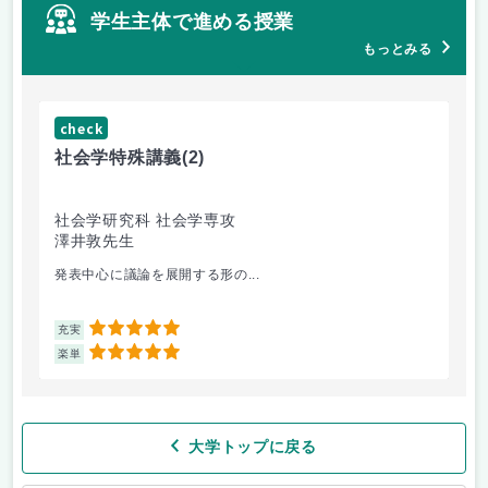
学生主体で進める授業
もっとみる
check
ch
社会学特殊講義
(2)
イ
社会学研究科 社会学専攻
シ
澤井敦先生
ザ
白
発表中心に議論を展開する形の...
シ
5
充実
充
5
楽単
楽
大学トップに戻る