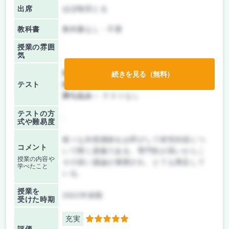
出席
ほぼ毎回とる
教科書
教科書なし・不要
授業の雰囲
気
前期/中間：
レポートのみ
続きを見る（無料）
テスト
後期/期末：
レポートのみ
持ち込み：
テストなし
テストの方
-
式や難易度
様々な外部講師をお呼びして研究内容につ
コメント
いて聞く講義である。専門性が高いからこ
授業の内容や
その深い議論が展開され、とても満足して
学べたこと
いる。
授業を
2022年前期
受けた時期
充実
5