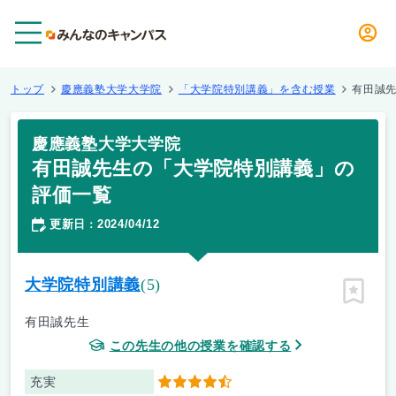
メニュー
トップ
慶應義塾大学大学院
「大学院特別講義」を含む授業
有田誠
慶應義塾大学大学院
有田誠先生の「大学院特別講義」の
評価一覧
更新日
2024/04/12
：
大学院特別講義
(5)
ピン留
有田誠先生
この先生の他の授業を確認する
充実
4.5