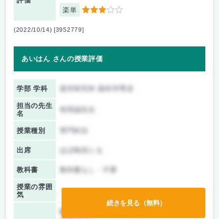
評価
楽単
3
(2022/10/14) [3952779]
あいはん さんの授業評価
学部 学科
薬学研究科 薬科学専攻
担当の先生
有田誠先生
名
授業種別
専門科目
出席
ほぼ毎回とる
教科書
教科書なし・不要
授業の雰囲
気
続きを見る（無料）
前期/中間：
レポートのみ