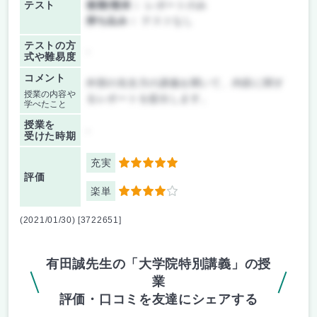
テスト
後期/期末：
レポートのみ
持ち込み：
テストなし
テストの方
-
式や難易度
コメント
外部の先生方の講義を聞いて、内容に関す
授業の内容や
るレポートを提出します。
学べたこと
授業を
-
受けた時期
充実
5
評価
楽単
4
(2021/01/30) [3722651]
有田誠先生の「大学院特別講義」の授
業
評価・口コミを友達にシェアする