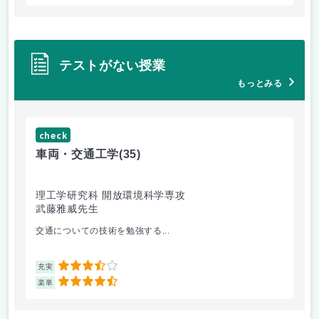
テストがない授業
もっとみる
check
ch
車両・交通工学
(35)
総
理工学研究科 開放環境科学専攻
理
武藤雅威先生
小
交通についての技術を勉強する...
企
3.5
充実
充
4.5
楽単
楽