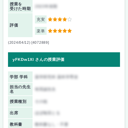
授業を
2023年前期
受けた時期
充実
4
評価
楽単
5
(2024/04/12) [4072889]
yFKDw1Xl さんの授業評価
学部 学科
薬学研究科 薬科学専攻
担当の先生
有田誠先生
名
授業種別
その他
出席
ほぼ毎回とる
教科書
教科書なし・不要