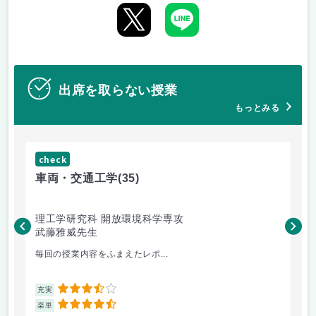
出席を取らない授業
もっとみる
check
ch
車両・交通工学
(35)
有
理工学研究科 開放環境科学専攻
理
武藤雅威先生
高
毎回の授業内容をふまえたレポ...
よ
3.5
充実
充
4.5
楽単
楽