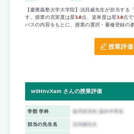
【慶應義塾大学大学院】須貝威先生が担当する
す。授業の充実度は星
3.0
点、楽単度は星
3.0
点で
バスの内容をもとに、授業の選択・履修登録の
授業評価
w0HnvXam さんの授業評価
学部 学科
薬学研究科 薬科学専攻
担当の先生名
須貝威先生