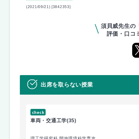
(2021/09/21) [3842353]
須貝威先生の
評価・口コ
出席を取らない授業
check
車両・交通工学
(35)
理工学研究科 開放環境科学専攻