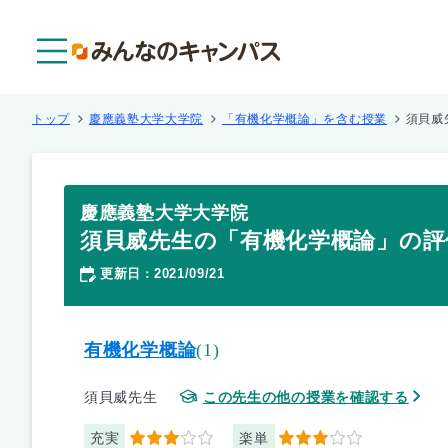
メニュー
トップ
慶應義塾大学大学院
「有機化学概論」を含む授業
須貝威
慶應義塾大学大学院
須貝威先生の「有機化学概論」の評
更新日
2021/09/21
：
有機化学概論
(1)
須貝威先生
この先生の他の授業を確認する
充実
楽単
3
3