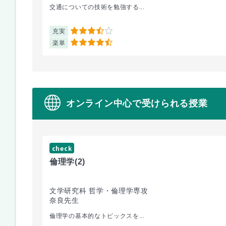
交通についての技術を勉強する...
充実
3.5
楽単
4.5
オンライン中心で受けられる授業
check
倫理学
(2)
文学研究科 哲学・倫理学専攻
奈良先生
倫理学の基本的なトピックスを...