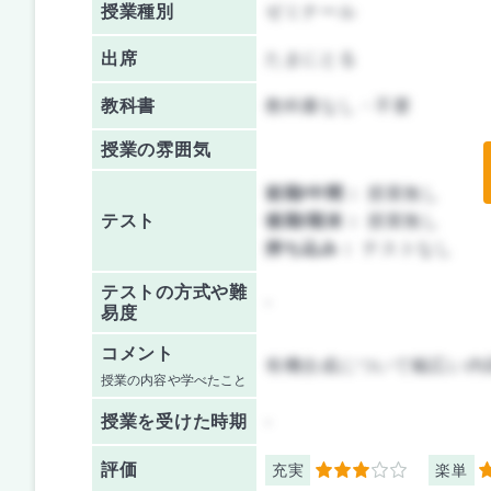
授業種別
ゼミナール
出席
たまにとる
教科書
教科書なし・不要
授業の雰囲気
前期/中間：
授業無し
テスト
後期/期末：
授業無し
持ち込み：
テストなし
テストの方式や難
-
易度
コメント
有機合成について幅広い内
授業の内容や学べたこと
授業を
受けた時期
-
評価
充実
楽単
3
3