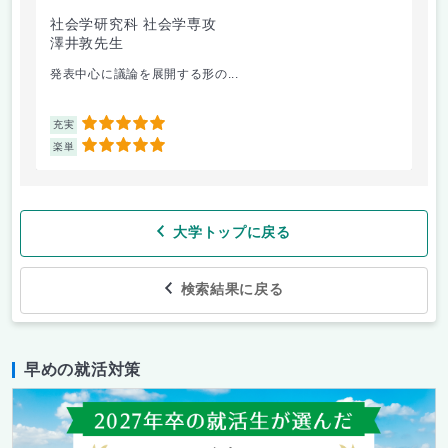
社会学研究科 社会学専攻
シ
澤井敦先生
ザ
白
発表中心に議論を展開する形の...
シ
5
充実
充
5
楽単
楽
大学トップに戻る
検索結果に戻る
早めの就活対策