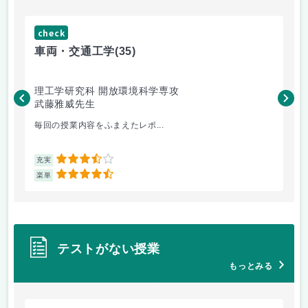
check
ch
車両・交通工学
(35)
有
理工学研究科 開放環境科学専攻
理
武藤雅威先生
高
毎回の授業内容をふまえたレポ...
よ
3.5
充実
充
4.5
楽単
楽
テストがない授業
もっとみる