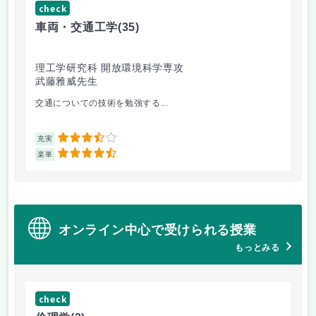
check
ch
車両・交通工学
(35)
総
理工学研究科 開放環境科学専攻
理
武藤雅威先生
小
交通についての技術を勉強する...
企
3.5
充実
充
4.5
楽単
楽
オンライン中心で受けられる授業
もっとみる
check