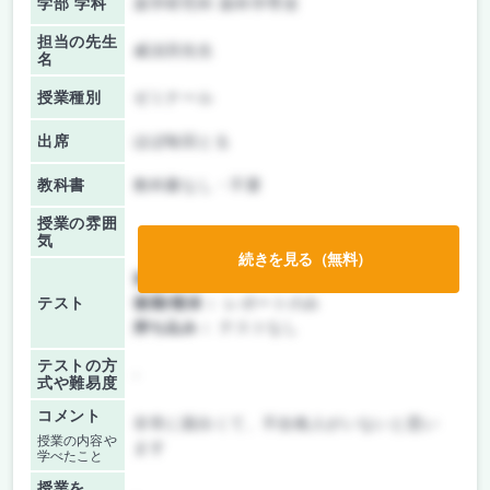
学部 学科
薬学研究科 薬科学専攻
担当の先生
威須貝先生
名
授業種別
ゼミナール
出席
ほぼ毎回とる
教科書
教科書なし・不要
授業の雰囲
気
続きを見る（無料）
前期/中間：
レポートのみ
テスト
後期/期末：
レポートのみ
持ち込み：
テストなし
テストの方
-
式や難易度
コメント
非常に面白くて、不合格人がいないと思い
授業の内容や
ます
学べたこと
授業を