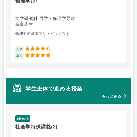
倫理学
(2)
文学研究科 哲学・倫理学専攻
奈良先生
倫理学の基本的なトピックスを...
4.5
充実
5
楽単
学生主体で進める授業
もっとみる
check
ch
社会学特殊講義
(2)
イ