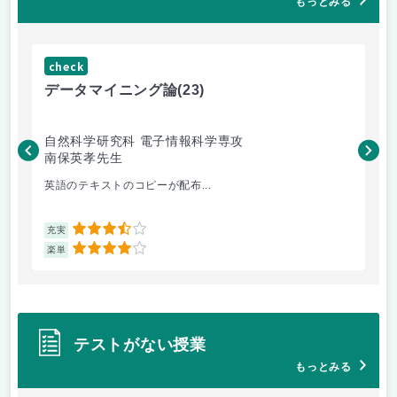
もっとみる
check
ch
データマイニング論
(23)
機
自然科学研究科 電子情報科学専攻
自
南保英孝先生
渡
英語のテキストのコピーが配布...
機
3.5
充実
充
4
楽単
楽
テストがない授業
もっとみる