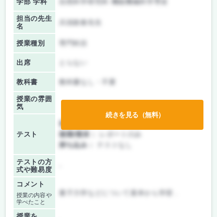
学部 学科
自然科学研究科 機能機械科学専攻
担当の先生
兵頭政春先生
名
授業種別
専門科目
出席
とらない
教科書
教科書なし・不要
授業の雰囲
気
続きを見る（無料）
前期/中間：
レポートのみ
テスト
後期/期末：
レポートのみ
持ち込み：
テストなし
テストの方
-
式や難易度
コメント
量子力学などについて基本から学習．
授業の内容や
学べたこと
授業を