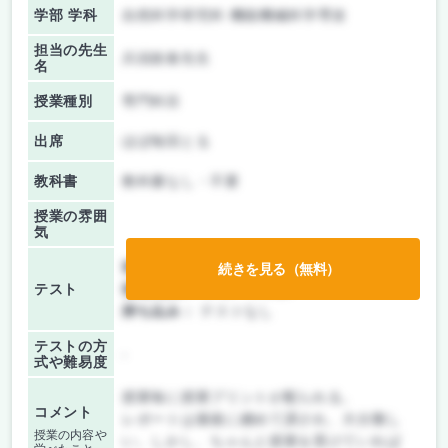
学部 学科
自然科学研究科 機能機械科学専攻
担当の先生
兵頭政春先生
名
授業種別
専門科目
出席
ほぼ毎回とる
教科書
教科書なし・不要
授業の雰囲
気
前期/中間：
レポートのみ
続きを見る（無料）
テスト
後期/期末：
レポートのみ
持ち込み：
テストなし
テストの方
-
式や難易度
授業毎に授業プリントが配られる。
コメント
レポートは最後に纏めて課され、大分難し
授業の内容や
い。しかし、ちゃんと授業を受けていれば