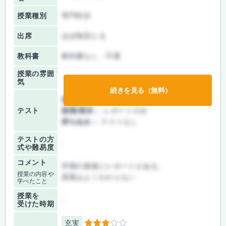
授業種別
専門科目
出席
ほぼ毎回とる
教科書
教科書なし・不要
授業の雰囲
気
続きを見る（無料）
前期/中間：
レポートのみ
テスト
後期/期末：
レポートのみ
持ち込み：
テストなし
テストの方
-
式や難易度
コメント
学期の最後にレポートがある。
授業の内容や
授業はよくわからない
学べたこと
授業を
-
受けた時期
充実
3