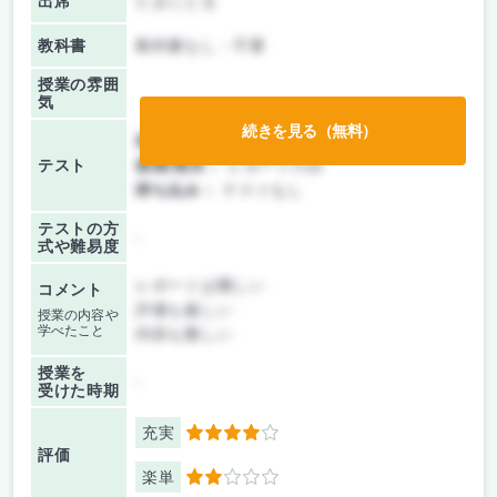
出席
たまにとる
教科書
教科書なし・不要
授業の雰囲
気
続きを見る（無料）
前期/中間：
レポートのみ
テスト
後期/期末：
レポートのみ
持ち込み：
テストなし
テストの方
-
式や難易度
レポートは難しい
コメント
評価も厳しい
授業の内容や
学べたこと
内容も難しい
授業を
-
受けた時期
充実
4
評価
楽単
2