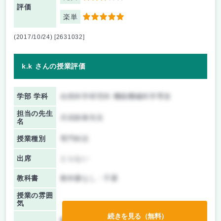
評価
楽単
5
(2017/10/24) [2631032]
k.k さんの授業評価
学部 学科
自然科学研究科 機能機械科学専攻
担当の先生
兵頭政春先生
名
授業種別
専門科目
出席
とらない
教科書
教科書なし・不要
授業の雰囲
気
続きを見る（無料）
前期/中間：
レポートのみ