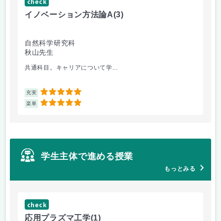
check
ch
イノベーション方法論A
(3)
イ
自然科学研究科
自
秋山先生
秋
共通科目。キャリアについて学...
外
5
充実
充
5
楽単
楽
学生主体で進める授業
もっとみる
check
応用プラズマ工学
(1)