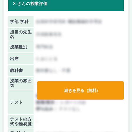
X さんの授業評価
学部 学科
自然科学研究科 機能機械科学専攻
担当の先生
兵頭政春先生
名
授業種別
専門科目
出席
たまにとる
教科書
教科書なし・不要
授業の雰囲
気
続きを見る（無料）
前期/中間：
レポートのみ
テスト
後期/期末：
レポートのみ
持ち込み：
テストなし
テストの方
-
式や難易度