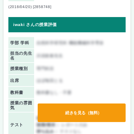
(2018/04/20) [2858748]
iwaki さんの授業評価
学部 学科
自然科学研究科 機能機械科学専攻
担当の先生
兵頭政春先生
名
授業種別
専門科目
出席
ほぼ毎回とる
教科書
教科書なし・不要
授業の雰囲
気
続きを見る（無料）
前期/中間：
レポートのみ
テスト
後期/期末：
レポートのみ
持ち込み：
テストなし