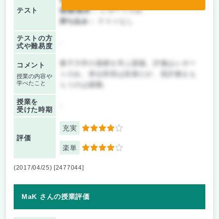
テスト
後期/期末：
レポートのみ
持ち込み：
テストなし
テストの方
-
式や難易度
量子力学の基礎を学ぶ講義。評価はレポー
コメント
トのみ。単位所得は容易だが、高評価をも
授業の内容や
学べたこと
らうのは困難。
授業を
-
受けた時期
充実
4
評価
楽単
4
(2017/04/25) [2477044]
MaK さんの授業評価