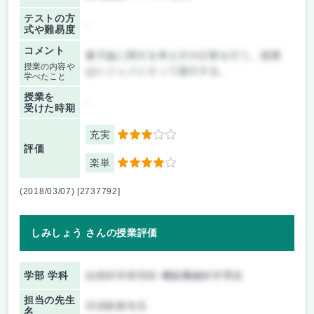
テストの方
-
式や難易度
コメント
量子論に関する考え方や計算を行う。授業
授業の内容や
はレジュメにそって進行する。
学べたこと
授業を
-
受けた時期
充実
3
評価
楽単
4
(2018/03/07) [2737792]
しみしょう さんの授業評価
学部 学科
自然科学研究科 機能機械科学専攻
担当の先生
兵頭政春先生
名