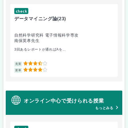
check
ch
データマイニング論
(23)
機
自然科学研究科 電子情報科学専攻
自
南保英孝先生
渡
3回あるレポートが通ればAを...
機
3.5
充実
充
4
楽単
楽
オンライン中心で受けられる授業
もっとみる