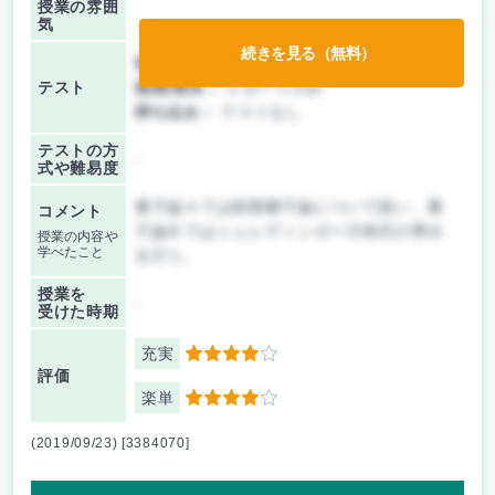
授業の雰囲
気
続きを見る（無料）
前期/中間：
レポートのみ
テスト
後期/期末：
レポートのみ
持ち込み：
テストなし
テストの方
-
式や難易度
量子論Ａでは前期量子論について扱い、量
コメント
子論Ｂではシュレディンガー方程式の導出
授業の内容や
学べたこと
を行う。
授業を
-
受けた時期
充実
4
評価
楽単
4
(2019/09/23) [3384070]