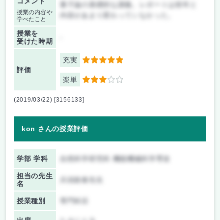
コメント
量子論の基礎的な講義。レポートは前年と
授業の内容や
内容があまり変わっていなかった。
学べたこと
授業を
-
受けた時期
充実
5
評価
楽単
3
(2019/03/22) [3156133]
kon さんの授業評価
学部 学科
自然科学研究科 機能機械科学専攻
担当の先生
兵頭政春先生
名
授業種別
専門科目