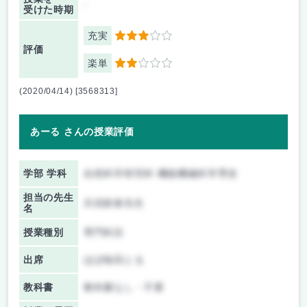
-
受けた時期
充実
3
評価
楽単
2
(2020/04/14) [3568313]
あーる さんの授業評価
学部 学科
自然科学研究科 機能機械科学専攻
担当の先生
兵頭政春先生
名
授業種別
専門科目
出席
ほぼ毎回とる
教科書
教科書なし・不要